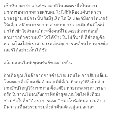
เซ็กซี่บาคาร่า เสน่ห์ของคาสิโนสดตรงนี้เป็นความ
มากมายหลากหลายครับผม ไม่ได้มีเพียงแค่บาคาร่า
มาตรฐาน แม้กระนั้นยังมีรูเล็ต ไฮโล และก็มังกรไทเกอร์
ให้เลือกเปลี่ยนบรรยากาศ ระบบการวางเดิมพันดีไซน์
มาให้เข้าใจง่าย แม้กระทั้งคนที่ไม่เคยเล่นมาก่อนก็
สามารถทำความเข้าใจได้ข้างในไม่กี่นาที ที่สำคัญคือ
ความโล่งใสที่เราสามารถเห็นทุกการเคลื่อนไหวของดีล
เลอร์ได้อย่างเห็นได้ชัด
สล็อตออนไลน์: ขุมทรัพย์ของสายปั่น
ถ้าเกิดคุณเริ่มล้าจากการคำนวณแต้มไพ่ การสับเปลี่ยน
โหมดมาที่ สล็อต คือคำตอบที่ดีที่สุด ที่ sexy168 เก็บค่าย
เกมยักษ์ใหญ่ไว้มากมาย ตั้งแต่ธีมทวยเทพเทวดาภาษา
กรีกโบราณไปจนถึงกราฟิกล้ำยุคแบบไซไฟ สิ่งที่ผม
ซาบซึ้งใจคือ “อัตราการแตก” ของโบนัสที่มีความคิดว่า
มีความเที่ยงธรรมรวมทั้งน่าตื่นเต้นอยู่เสมอเวลา