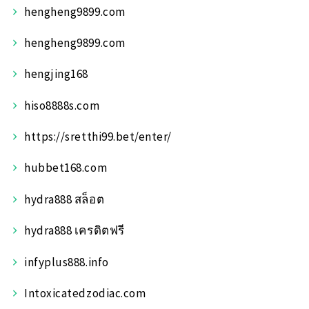
hengheng9899.com
hengheng9899.com
hengjing168
hiso8888s.com
https://sretthi99.bet/enter/
hubbet168.com
hydra888 สล็อต
hydra888 เครดิตฟรี
infyplus888.info
Intoxicatedzodiac.com