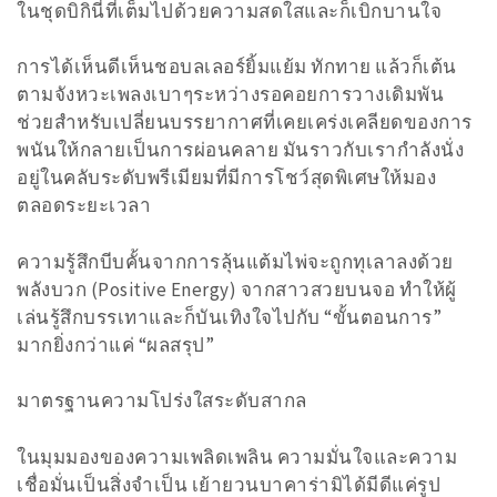
ในชุดบิกินี่ที่เต็มไปด้วยความสดใสและก็เบิกบานใจ
การได้เห็นดีเห็นชอบลเลอร์ยิ้มแย้ม ทักทาย แล้วก็เต้น
ตามจังหวะเพลงเบาๆระหว่างรอคอยการวางเดิมพัน
ช่วยสำหรับเปลี่ยนบรรยากาศที่เคยเคร่งเคลียดของการ
พนันให้กลายเป็นการผ่อนคลาย มันราวกับเรากำลังนั่ง
อยู่ในคลับระดับพรีเมียมที่มีการโชว์สุดพิเศษให้มอง
ตลอดระยะเวลา
ความรู้สึกบีบคั้นจากการลุ้นแต้มไพ่จะถูกทุเลาลงด้วย
พลังบวก (Positive Energy) จากสาวสวยบนจอ ทำให้ผู้
เล่นรู้สึกบรรเทาและก็บันเทิงใจไปกับ “ขั้นตอนการ”
มากยิ่งกว่าแค่ “ผลสรุป”
มาตรฐานความโปร่งใสระดับสากล
ในมุมมองของความเพลิดเพลิน ความมั่นใจและความ
เชื่อมั่นเป็นสิ่งจำเป็น เย้ายวนบาคาร่ามิได้มีดีแค่รูป