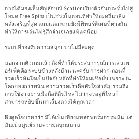
การได้มองเห็นสัญลักษณ์ Scatter เรียงตัวกันกระทั่งไปสู่
โหมด Free Spins เป็นช่วงในตอนที่ทำให้อะดรีนาลีน
หลั่งเจริญที่สุด แถมแต่ละเกมยังมีฟีพบร์พิเศษที่ต่างกัน
ทำให้การเล่นไม่รู้สึกจำเจเลยแม้แต่น้อย
ระบบที่รองรับความสนุกแบบไม่มีสะดุด
นอกจากตัวเกมแล้ว สิ่งที่ทำให้ประสบการณ์การเล่นเพ
อร์เฟ็คคือ ระบบข้างหลังบ้าน นะครับ การฝาก-ถอนที่
รวดเร็วทันใจเป็นปัจจัยหลักที่ทำให้ผมเชื่อมั่น เพราะใน
โลกของการพนัน ความรวดเร็วคือหัวใจสำคัญ รวมถึง
การใช้งานผ่านมือถือที่ลื่นไหล ไม่ว่าจะอยู่ที่ไหนก็
สามารถหยิบขึ้นมาเสี่ยงดวงได้ทุกเวลา
ดึงดูดใจบาคาร่า มิได้เป็นเพียงแพลตฟอร์มการพนัน แต่
มันเป็นศูนย์รวมความสนุกสนาน