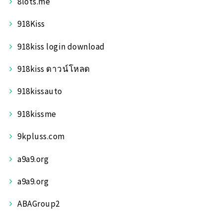
8lots.me
918Kiss
918kiss login download
918kiss ดาวน์โหลด
918kissauto
918kissme
9kpluss.com
a9a9.org
a9a9.org
ABAGroup2