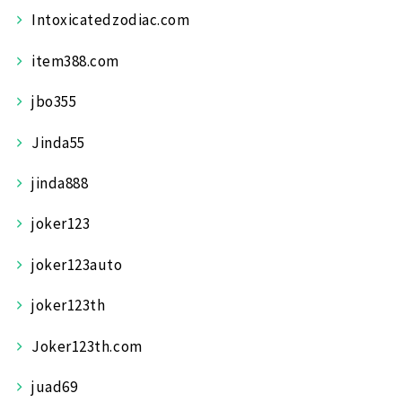
Intoxicatedzodiac.com
item388.com
jbo355
Jinda55
jinda888
joker123
joker123auto
joker123th
Joker123th.com
juad69