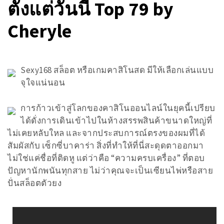
ตั้งแต่วันนี้ Top 79 by
Cheryle
Sexy168 สล็อต หรือเกมคาสิโนสด มีให้เลือกเล่นแบบ
จุใจแน่นอน
การก้าวเข้าสู่โลกของคาสิโนออนไลน์ในยุคนี้เปรียบ
ได้ดั่งการเดินเข้าไปในห้างสรรพสินค้าขนาดใหญ่ที่
ไม่เคยหลับใหล และจากประสบการณ์ตรงของผมที่ได้
สัมผัสกับ เซ็กซี่บาคาร่า สิ่งที่ทำให้ที่นี่สะดุดตาออกมา
ไม่ใช่แค่ชื่อที่ติดหู แต่ว่าคือ “ความครบเครื่อง” ที่ตอบ
ปัญหานักพนันทุกสาย ไม่ว่าคุณจะเป็นเซียนไพ่หรือสาย
ปั่นสล็อตตัวยง