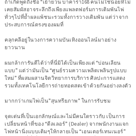
ถ้าเกิดพูดถึงชื่อ “เย้ายวน บาคาร่า168 คนไม่ใช่น้อยที่ไม่
เคยสัมผัสอาจระลึกถึงเพียงแพลตฟอร์มการเดิมพันไพ่
ทั่วๆไปที่ย้ำผลแพ้ชนะรวมทั้งการวางเดิมพัน แต่ว่าจาก
ประสบการณ์ตรงของผมที่
คลุกคลีอยู่ในวงการความบันเทิงออนไลน์มาอย่าง
ยาวนาน
ผมกล้าการันตีได้ว่าที่นี่มิได้เป็นเพียงแต่ “บ่อนเลียน
แบบ” แต่ว่ามันเป็น “ศูนย์รวมความเพลิดเพลินรูปแบบ
ใหม่” ที่ผสมผสานจิตวิทยาการบริการ ศิลปะการแสดง
รวมทั้งเทคโนโลยีการถ่ายทอดสดเข้าด้วยกันอย่างลงตัว
มากกว่าเกมไพ่เป็น”สุนทรียภาพ” ในการรับชม
จุดเด่นที่เป็นเอกลักษณ์และไม่มีคนใดราวกับ เป็นการ
เปลี่ยนหน้าที่ของ “ดีลเลอร์” (Dealer) จากพนักงานแจก
ไพ่หน้านิ่งแบบเดิมๆให้กลายเป็น “เอนเตอร์เทนเนอร์”