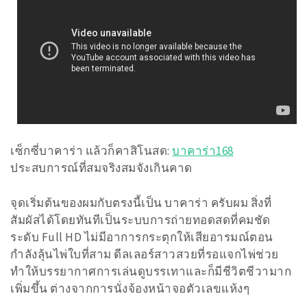
เซ็กซี่บาคาร่า แล้วก็คาสิโนสด:
บาคาร่า168
ประสบการณ์ที่สมจริงสมจังเกินคาด
จุดเริ่มต้นของผมกับตรงนี้เป็น บาคาร่า ครับผม สิ่งที่
สัมผัสได้โดยทันทีเป็นระบบการถ่ายทอดสดที่คมชัด
ระดับ Full HD ไม่มีอาการกระตุกให้เสียอารมณ์ตอน
กำลังลุ้นไพ่ใบที่สาม ดีลเลอร์สาวสวยที่รอแจกไพ่ช่วย
ทำให้บรรยากาศการเล่นดูบรรเทาและก็มีชีวิตชีวามาก
เพิ่มขึ้น ต่างจากการนั่งจ้องหน้าจอตัวเลขแห้งๆ