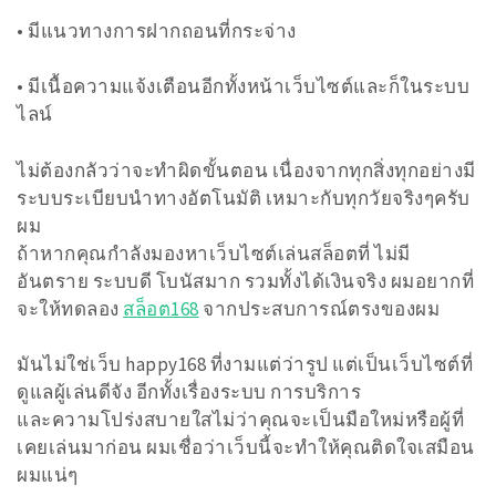
• มีแนวทางการฝากถอนที่กระจ่าง
• มีเนื้อความแจ้งเตือนอีกทั้งหน้าเว็บไซต์และก็ในระบบ
ไลน์
ไม่ต้องกลัวว่าจะทำผิดขั้นตอน เนื่องจากทุกสิ่งทุกอย่างมี
ระบบระเบียบนำทางอัตโนมัติ เหมาะกับทุกวัยจริงๆครับ
ผม
ถ้าหากคุณกำลังมองหาเว็บไซต์เล่นสล็อตที่ ไม่มี
อันตราย ระบบดี โบนัสมาก รวมทั้งได้เงินจริง ผมอยากที่
จะให้ทดลอง
สล็อต168
จากประสบการณ์ตรงของผม
มันไม่ใช่เว็บ happy168 ที่งามแต่ว่ารูป แต่เป็นเว็บไซต์ที่
ดูแลผู้เล่นดีจัง อีกทั้งเรื่องระบบ การบริการ
และความโปร่งสบายใสไม่ว่าคุณจะเป็นมือใหม่หรือผู้ที่
เคยเล่นมาก่อน ผมเชื่อว่าเว็บนี้จะทำให้คุณติดใจเสมือน
ผมแน่ๆ