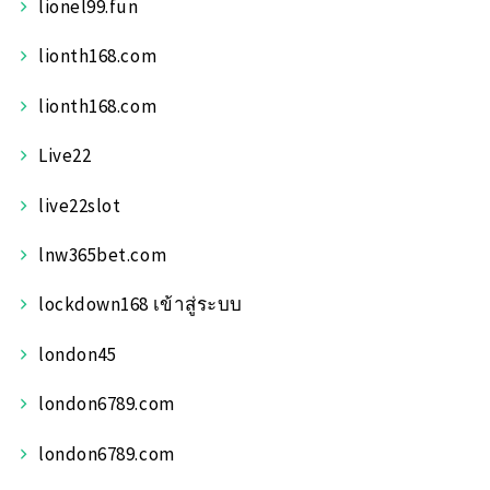
lionel99.fun
lionth168.com
lionth168.com
Live22
live22slot
lnw365bet.com
lockdown168 เข้าสู่ระบบ
london45
london6789.com
london6789.com