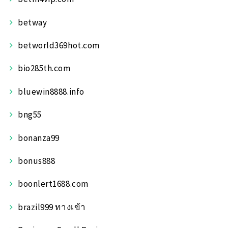
betway
betworld369hot.com
bio285th.com
bluewin8888.info
bng55
bonanza99
bonus888
boonlert1688.com
brazil999 ทางเข้า