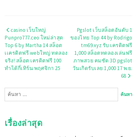
casino เว็บใหญ่
Pgslot เว็บสล็อตอันดับ 1
แนะแนว
Punpro777.ceo ใหม่ล่าสุด
ของไทย Top 44 by Rodrigo
เรื่อง
Top 6 by Martha 14 สล็อต
tm69.xyz รับ เครดิตฟรี
เเครดิตฟรี webใหญ่ ทดลอง
1,000 สล็อตทดลองเล่นฟรี
จริง! สล็อต เครดิตฟรี 100
ภาพสวย คมชัด 3D pgslot
ทำได้กี่เทิร์น พฤศจิกา 25
วันเกิดรับเลย 1,000 17 พ.ย.
68
ค้นหา
สำหรับ:
เรื่องล่าสุด