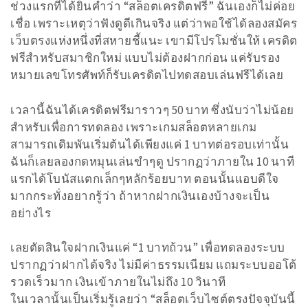
ช่วงแรกที่ได้ยินคำว่า “สล็อตเครดิตฟรี” ฉันเองก็ไม่ค่อย
เชื่อ เพราะเหตุว่าฟังดูดีเกินจริง แต่ว่าพอใช้ได้ลองสมัคร
เว็บตรงแห่งหนึ่งที่สหายชี้แนะ เขามีโปรโมชั่นให้ เครดิต
ฟรีสำหรับสมาชิกใหม่ แบบไม่ต้องฝากก่อน แค่รับรอง
หมายเลขโทรศัพท์ก็รับเครดิตไปทดสอบเล่นฟรีได้เลย
เวลานี้ฉันได้เครดิตฟรีมาราวๆ 50 บาท ซึ่งนับว่าไม่น้อย
สำหรับเพื่อการทดลอง เพราะเกมสล็อตหลายเกม
สามารถเดิมพันเริ่มต้นได้เพียงแค่ 1 บาทต่อรอบเท่านั้น
ฉันก็เลยลองกดหมุนเล่นขำๆดู ปรากฏว่าภายใน 10 นาที
แรกได้โบนัสแตกเล็กๆหลักร้อยบาท ตอนนั้นแอบดีใจ
มากกระทั่งอยากรู้ว่า ถ้าหากฝากเงินเองบ้างจะเป็น
อย่างไร
เลยตัดสินใจฝากเงินแค่ “1 บาทถ้วน” เพื่อทดลองระบบ
ปรากฏว่าฝากได้จริง ไม่มีค่าธรรมเนียม แถมระบบออโต้
รวดเร็วมาก เงินเข้าภายในไม่ถึง 10 วินาที
ในเวลานั้นเป็นเริ่มรู้เลยว่า “สล็อตเว็บไซต์ตรงปัจจุบันนี้