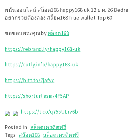
พนันออนไลน์ สล็อต168 happy168.uk 12 ธ.ค. 26 Dedra
อยากรวยต้องลอง สล็อต168True wallet Top 60
ขอขอบพระคุณby
สล็อต168
https://rebrand.ly/happy168-uk
https://cutly.info/happy168-uk
https://bitt.to/7jafvc
https://shorturl.asia/4F5AP
https://t.co/q755ULrv6b
Posted in
สล็อตเครดิตฟรี
Tags
สล๊อต168
สล็อตเครดิตฟรี