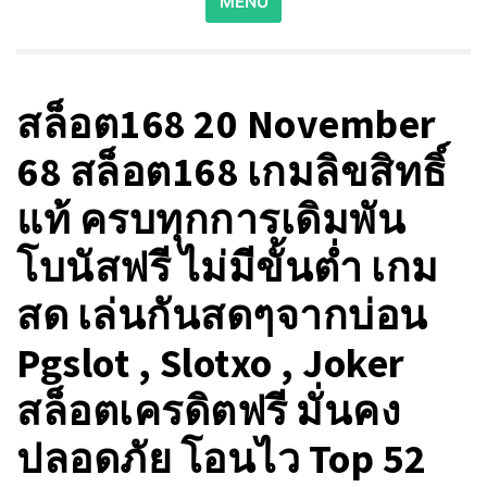
MENU
for:
สล็อต168 20 November
68 สล็อต168 เกมลิขสิทธิ์
แท้ ครบทุกการเดิมพัน
โบนัสฟรี ไม่มีขั้นต่ำ เกม
สด เล่นกันสดๆจากบ่อน
Pgslot , Slotxo , Joker
สล็อตเครดิตฟรี มั่นคง
ปลอดภัย โอนไว Top 52