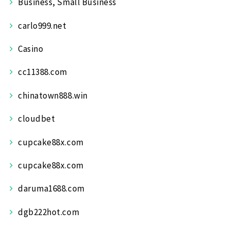
Business, Small Business
carlo999.net
Casino
cc11388.com
chinatown888.win
cloudbet
cupcake88x.com
cupcake88x.com
daruma1688.com
dgb222hot.com