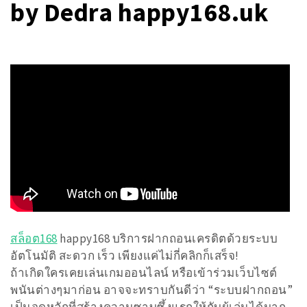
by Dedra happy168.uk
สล็อต168
happy168 บริการฝากถอนเครดิตด้วยระบบ
อัตโนมัติ สะดวก เร็ว เพียงแค่ไม่กี่คลิกก็เสร็จ!
ถ้าเกิดใครเคยเล่นเกมออนไลน์ หรือเข้าร่วมเว็บไซต์
พนันต่างๆมาก่อน อาจจะทราบกันดีว่า “ระบบฝากถอน”