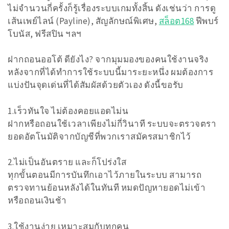
ไม่จำนวนกี่ครั้งก็รู้เรื่องระบบเกมทั้งสิ้น ดังเช่นว่า การดู
เส้นเพย์ไลน์ (Payline), สัญลักษณ์พิเศษ,
สล็อต168
ฟีพบร์
โบนัส, ฟรีสปิน ฯลฯ
ฝากถอนออโต้ ดียังไง? จากมุมมองของคนใช้งานจริง
หลังจากที่ได้ทำการใช้ระบบนี้มาระยะหนึ่ง ผมต้องการ
แบ่งปันจุดเด่นที่ได้สัมผัสด้วยตัวเอง ดังนี้ขอรับ
1.เร็วทันใจ ไม่ต้องคอยแอดไม่น
ฝากหรือถอนใช้เวลาเพียงไม่กี่วินาที ระบบจะตรวจตรา
ยอดอัตโนมัติจากบัญชีที่พวกเราสมัครสมาชิกไว้
2.ไม่เป็นอันตราย และก็โปร่งใส
ทุกขั้นตอนมีการบันทึกเอาไว้ภายในระบบ สามารถ
ตรวจทานย้อนหลังได้ในทันที หมดปัญหายอดไม่เข้า
หรือถอนเงินช้า
3.ใช้งานง่าย เหมาะสมกับทุกคน