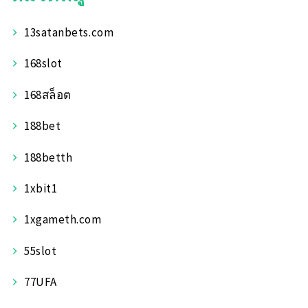
13satanbets.com
168slot
168สล็อต
188bet
188betth
1xbit1
1xgameth.com
55slot
77UFA