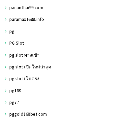
pananthai99.com
paramax1688.info
pg
PG Slot
pg slot ทางเข้า
pg slot เปิดใหม่ล่าสุด
pg slot เว็บตรง
pg168
pg77
pggold168bet.com