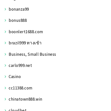
bonanza99
bonus888
boonlert1688.com
brazil999 ทางเข้า
Business, Small Business
carlo999.net
Casino
cc11388.com
chinatown888.win
cloudbet