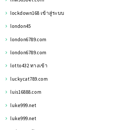
lockdown168 เข้าสู่ระบบ
london45
london6789.com
london6789.com
lotto432 ทางเข้า
luckycat789.com
luis16888.com
luke999.net
luke999.net