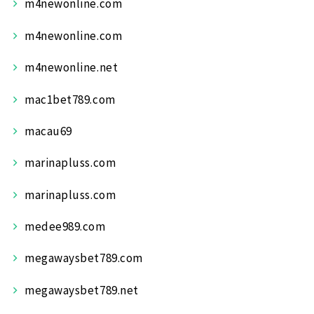
m4newonline.com
m4newonline.com
m4newonline.net
mac1bet789.com
macau69
marinapluss.com
marinapluss.com
medee989.com
megawaysbet789.com
megawaysbet789.net