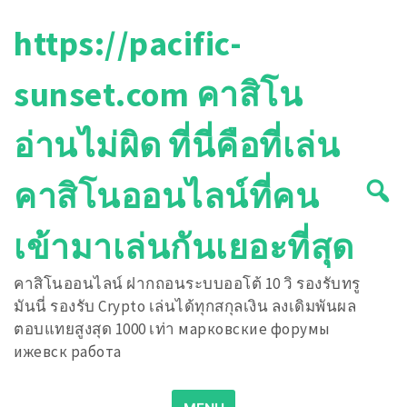
Skip
https://pacific-
to
content
sunset.com คาสิโน
อ่านไม่ผิด ที่นี่คือที่เล่น
คาสิโนออนไลน์ที่คน
เข้ามาเล่นกันเยอะที่สุด
คาสิโนออนไลน์ ฝากถอนระบบออโต้ 10 วิ รองรับทรู
มันนี่ รองรับ Crypto เล่นได้ทุกสกุลเงิน ลงเดิมพันผล
ตอบแทยสูงสุด 1000 เท่า марковские форумы
ижевск работа
Search