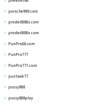
pokebet88
porsche999.com
proded888x.com
proded888x.com
PunPro66.com
PunPro777
PunPro777.com
puntaek77
pussy888
pussy888play