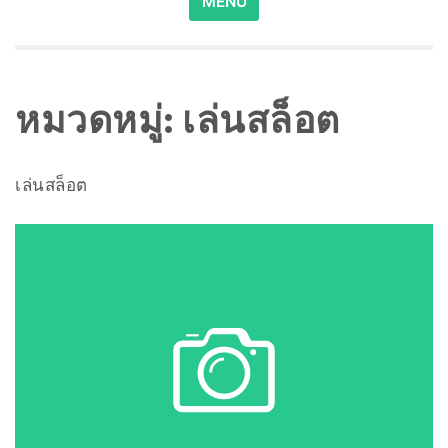
MENU
for:
หมวดหมู่:
เล่นสล็อต
เล่นสล็อต