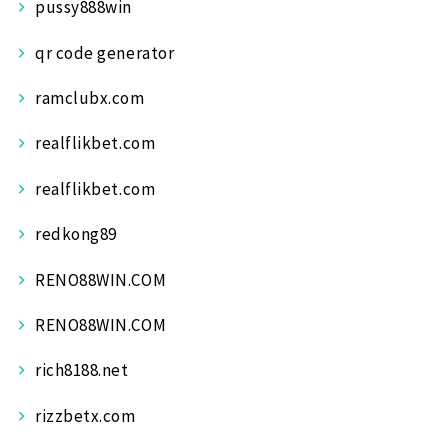
pussy888win
qr code generator
ramclubx.com
realflikbet.com
realflikbet.com
redkong89
RENO88WIN.COM
RENO88WIN.COM
rich8188.net
rizzbetx.com