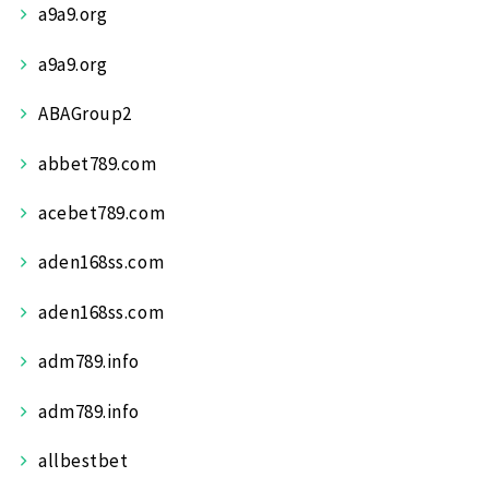
a9a9.org
a9a9.org
ABAGroup2
abbet789.com
acebet789.com
aden168ss.com
aden168ss.com
adm789.info
adm789.info
allbestbet