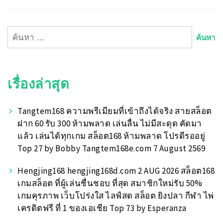
ค้นหา
สำหรับ:
เรื่องล่าสุด
Tangtem168 ความพรีเมียมที่เข้าถึงได้จริง สายสล็อต
ฝาก 60 รับ 300 ห้ามพลาด เล่นลื่น ไม่มีสะดุด คัดมา
แล้ว เล่นได้ทุกเกม สล็อต168 ห้ามพลาด โปรดีรออยู่
Top 27 by Bobby Tangtem168e.com 7 August 2569
Hengjing168 hengjing168d.com 2 AUG 2026 สล็อต168
เกมสล็อต ที่ผู้เล่นชื่นชอบ ที่สุด สมาชิกใหม่รับ 50%
เกมคุรภาพ เว็บโปร่งใส ไลฟ์สด สล็อต ยิงปลา กีฬา ไพ่
เครดิตฟรี ที่ 1 ของเอเชีย Top 73 by Esperanza