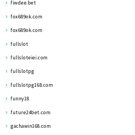
fiwdee.bet
fox689ok.com
fox689ok.com
fullslot
fullsloteiei.com
fullslotpg
fullslotpg168.com
funny18
future24bet.com
gachawin168.com