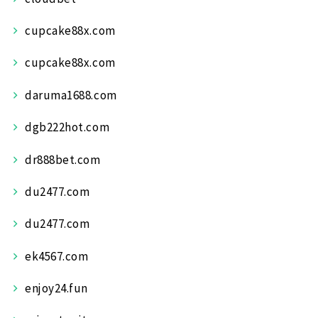
cupcake88x.com
cupcake88x.com
daruma1688.com
dgb222hot.com
dr888bet.com
du2477.com
du2477.com
ek4567.com
enjoy24.fun