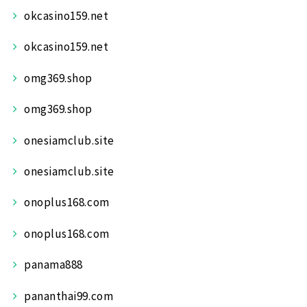
okcasino159.net
okcasino159.net
omg369.shop
omg369.shop
onesiamclub.site
onesiamclub.site
onoplus168.com
onoplus168.com
panama888
pananthai99.com