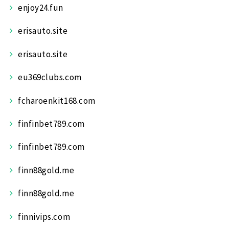
enjoy24.fun
erisauto.site
erisauto.site
eu369clubs.com
fcharoenkit168.com
finfinbet789.com
finfinbet789.com
finn88gold.me
finn88gold.me
finnivips.com