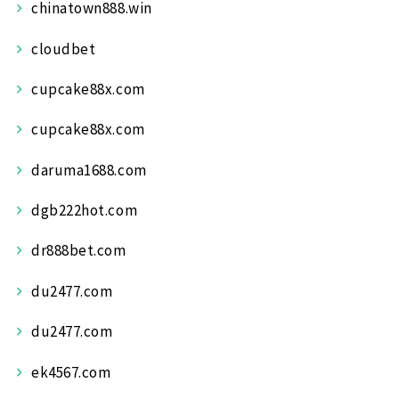
chinatown888.win
cloudbet
cupcake88x.com
cupcake88x.com
daruma1688.com
dgb222hot.com
dr888bet.com
du2477.com
du2477.com
ek4567.com