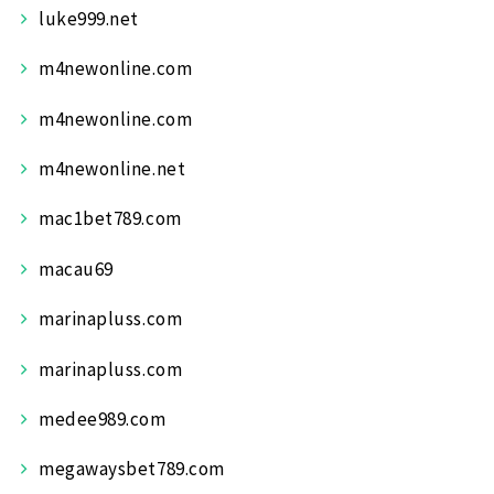
luke999.net
m4newonline.com
m4newonline.com
m4newonline.net
mac1bet789.com
macau69
marinapluss.com
marinapluss.com
medee989.com
megawaysbet789.com