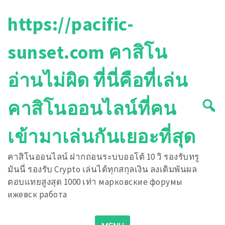
Skip
https://pacific-
to
content
sunset.com คาสิโน
อ่านไม่ผิด ที่นี่คือที่เล่น
คาสิโนออนไลน์ที่คน
เข้ามาเล่นกันเยอะที่สุด
คาสิโนออนไลน์ ฝากถอนระบบออโต้ 10 วิ รองรับทรู
มันนี่ รองรับ Crypto เล่นได้ทุกสกุลเงิน ลงเดิมพันผล
ตอบแทยสูงสุด 1000 เท่า марковские форумы
ижевск работа
Search