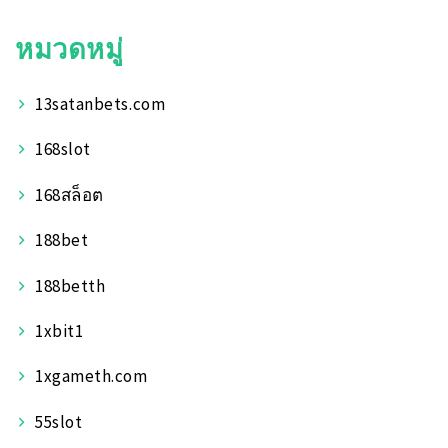
หมวดหมู่
13satanbets.com
168slot
168สล็อต
188bet
188betth
1xbit1
1xgameth.com
55slot