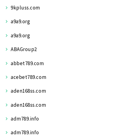
9kpluss.com
a9a9.org
a9a9.org
ABAGroup2
abbet789.com
acebet789.com
aden168ss.com
aden168ss.com
adm789.info
adm789.info