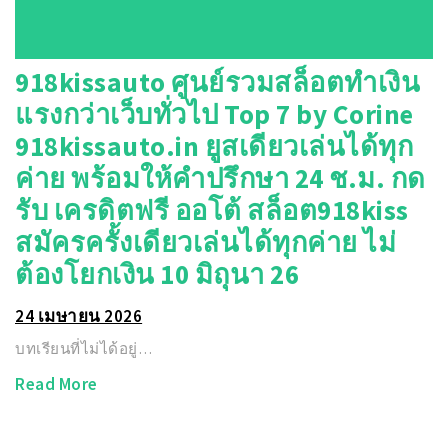
918kissauto ศูนย์รวมสล็อตทำเงิน
แรงกว่าเว็บทั่วไป Top 7 by Corine
918kissauto.in ยูสเดียวเล่นได้ทุก
ค่าย พร้อมให้คำปรึกษา 24 ช.ม. กด
รับ เครดิตฟรี ออโต้ สล็อต918kiss
สมัครครั้งเดียวเล่นได้ทุกค่าย ไม่
ต้องโยกเงิน 10 มิถุนา 26
24 เมษายน 2026
บทเรียนที่ไม่ได้อยู่…
Read More