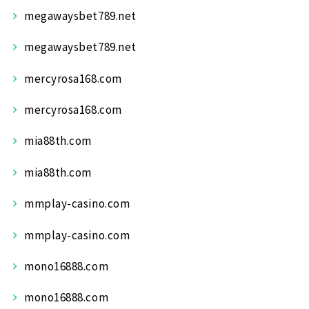
megawaysbet789.net
megawaysbet789.net
mercyrosa168.com
mercyrosa168.com
mia88th.com
mia88th.com
mmplay-casino.com
mmplay-casino.com
mono16888.com
mono16888.com