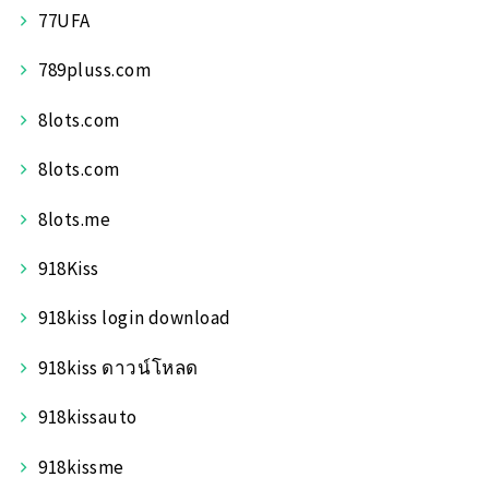
77UFA
789pluss.com
8lots.com
8lots.com
8lots.me
918Kiss
918kiss login download
918kiss ดาวน์โหลด
918kissauto
918kissme