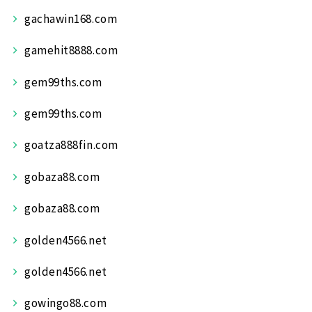
gachawin168.com
gamehit8888.com
gem99ths.com
gem99ths.com
goatza888fin.com
gobaza88.com
gobaza88.com
golden4566.net
golden4566.net
gowingo88.com