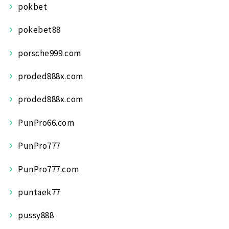
pokbet
pokebet88
porsche999.com
proded888x.com
proded888x.com
PunPro66.com
PunPro777
PunPro777.com
puntaek77
pussy888