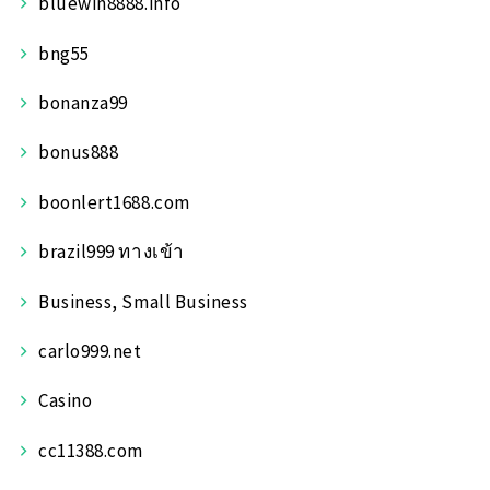
bluewin8888.info
bng55
bonanza99
bonus888
boonlert1688.com
brazil999 ทางเข้า
Business, Small Business
carlo999.net
Casino
cc11388.com