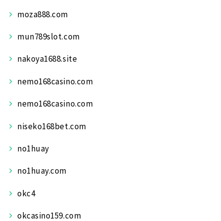
moza888.com
mun789slot.com
nakoya1688.site
nemo168casino.com
nemo168casino.com
niseko168bet.com
no1huay
no1huay.com
okc4
okcasino159.com