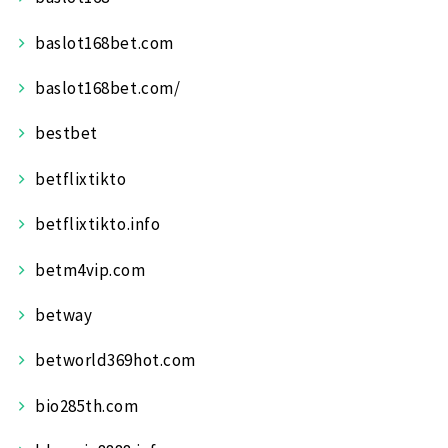
baslot168bet.com
baslot168bet.com/
bestbet
betflixtikto
betflixtikto.info
betm4vip.com
betway
betworld369hot.com
bio285th.com