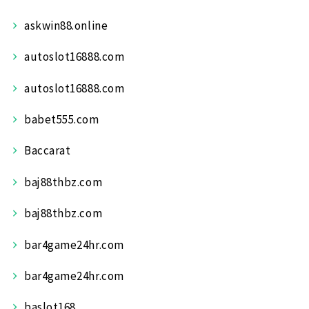
askwin88.online
autoslot16888.com
autoslot16888.com
babet555.com
Baccarat
baj88thbz.com
baj88thbz.com
bar4game24hr.com
bar4game24hr.com
baslot168