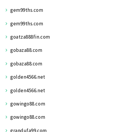
gem99ths.com
gem99ths.com
goatza888fin.com
gobaza88.com
gobaza88.com
golden4566.net
golden4566.net
gowingo88.com
gowingo88.com
grandufa99.com