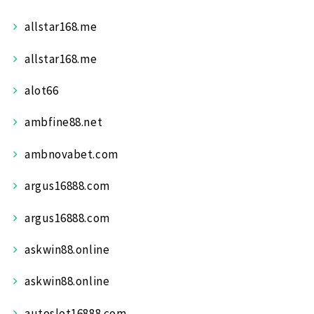
allstar168.me
allstar168.me
alot66
ambfine88.net
ambnovabet.com
argus16888.com
argus16888.com
askwin88.online
askwin88.online
autoslot16888.com