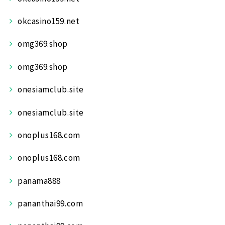
okcasino159.net
omg369.shop
omg369.shop
onesiamclub.site
onesiamclub.site
onoplus168.com
onoplus168.com
panama888
pananthai99.com