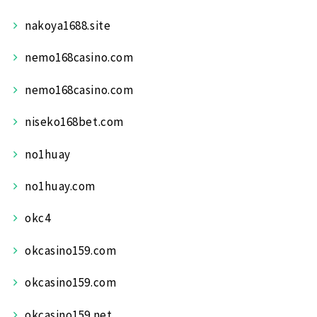
nakoya1688.site
nemo168casino.com
nemo168casino.com
niseko168bet.com
no1huay
no1huay.com
okc4
okcasino159.com
okcasino159.com
okcasino159.net