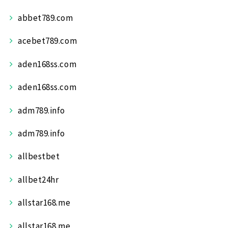
abbet789.com
acebet789.com
aden168ss.com
aden168ss.com
adm789.info
adm789.info
allbestbet
allbet24hr
allstar168.me
allstar168.me