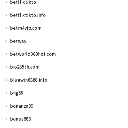
betflixtikto
betflixtikto.info
betm4vip.com
betway
betworld369hot.com
bio285th.com
bluewin8888.info
bng55
bonanza99
bonus888