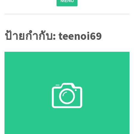
MENU
for:
ป้ายกำกับ:
teenoi69