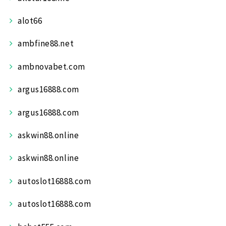
alot66
ambfine88.net
ambnovabet.com
argus16888.com
argus16888.com
askwin88.online
askwin88.online
autoslot16888.com
autoslot16888.com