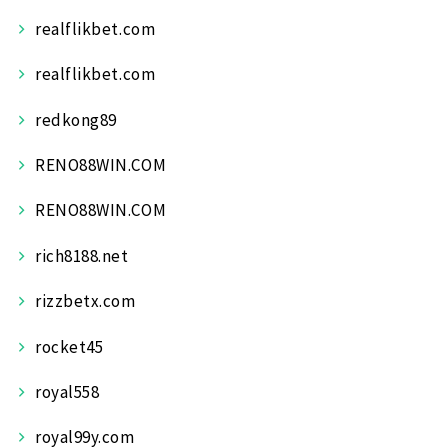
realflikbet.com
realflikbet.com
redkong89
RENO88WIN.COM
RENO88WIN.COM
rich8188.net
rizzbetx.com
rocket45
royal558
royal99y.com