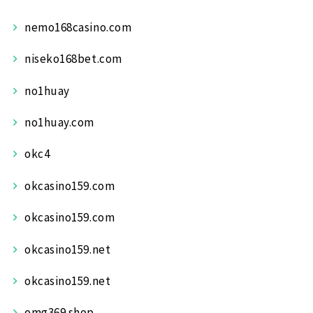
nemo168casino.com
niseko168bet.com
no1huay
no1huay.com
okc4
okcasino159.com
okcasino159.com
okcasino159.net
okcasino159.net
omg369.shop