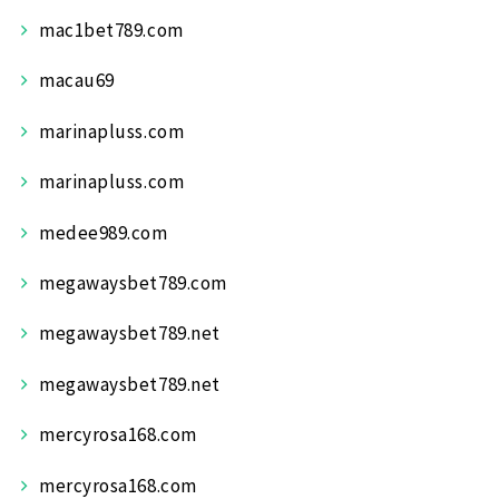
mac1bet789.com
macau69
marinapluss.com
marinapluss.com
medee989.com
megawaysbet789.com
megawaysbet789.net
megawaysbet789.net
mercyrosa168.com
mercyrosa168.com