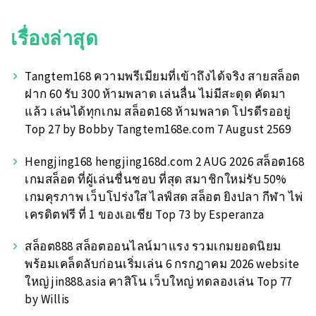
เรื่องล่าสุด
Tangtem168 ความพรีเมียมที่เข้าถึงได้จริง สายสล็อต
ฝาก 60 รับ 300 ห้ามพลาด เล่นลื่น ไม่มีสะดุด คัดมา
แล้ว เล่นได้ทุกเกม สล็อต168 ห้ามพลาด โปรดีรออยู่
Top 27 by Bobby Tangtem168e.com 7 August 2569
Hengjing168 hengjing168d.com 2 AUG 2026 สล็อต168
เกมสล็อต ที่ผู้เล่นชื่นชอบ ที่สุด สมาชิกใหม่รับ 50%
เกมคุรภาพ เว็บโปร่งใส ไลฟ์สด สล็อต ยิงปลา กีฬา ไพ่
เครดิตฟรี ที่ 1 ของเอเชีย Top 73 by Esperanza
สล็อต888 สล็อตออนไลน์มาแรง รวมเกมยอดนิยม
พร้อมเคล็ดลับก่อนเริ่มเล่น 6 กรกฎาคม 2026 website
ใหญ่ jin888.asia คาสิโน เว็บใหญ่ ทดลองเล่น Top 77
by Willis