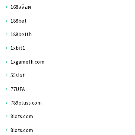
168สล็อต
188bet
188betth
1xbit1
1xgameth.com
55slot
77UFA
789pluss.com
8lots.com
8lots.com