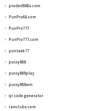
proded888x.com
PunPro66.com
PunPro777
PunPro777.com
puntaek77
pussy888
pussy888play
pussy888win
qr code generator
ramclubx.com