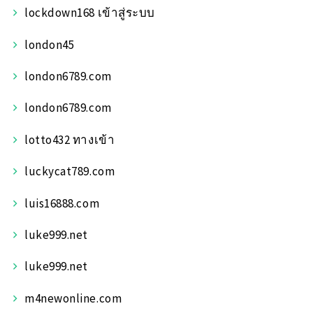
lockdown168 เข้าสู่ระบบ
london45
london6789.com
london6789.com
lotto432 ทางเข้า
luckycat789.com
luis16888.com
luke999.net
luke999.net
m4newonline.com