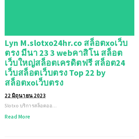
Lyn M.slotxo24hr.co สล็อตxoเว็บ
ตรง มีนา 23 3 webคาสิโน สล็อต
เว็บใหญ่สล็อตเครดิตฟรี สล็อต24
เว็บสล็อตเว็บตรง Top 22 by
สล็อตxoเว็บตรง
22 มิถุนายน 2023
Slotxo บริการสล็อตออ…
Read More