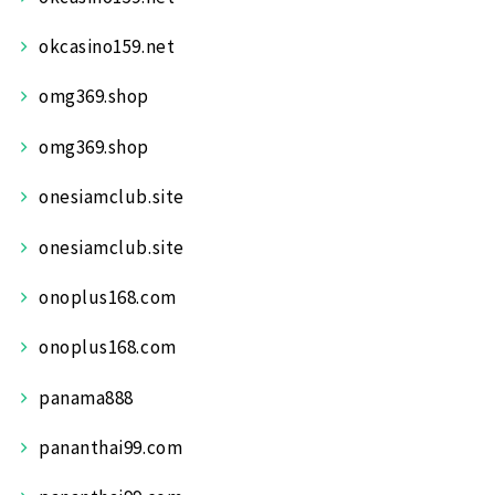
okcasino159.net
omg369.shop
omg369.shop
onesiamclub.site
onesiamclub.site
onoplus168.com
onoplus168.com
panama888
pananthai99.com