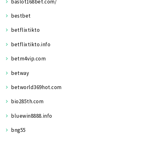
baslot168bet.com/
bestbet
betflixtikto
betflixtikto.info
betm4vip.com
betway
betworld369hot.com
bio285th.com
bluewin8888.info
bng55