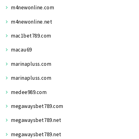
m4newonline.com
m4newonline.net
mac1bet789.com
macau69
marinapluss.com
marinapluss.com
medee989.com
megawaysbet789.com
megawaysbet789.net
megawaysbet789.net