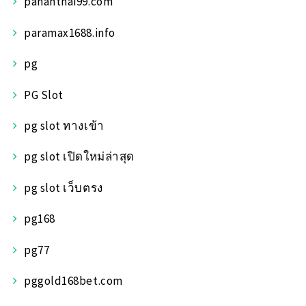
pananthai99.com
paramax1688.info
pg
PG Slot
pg slot ทางเข้า
pg slot เปิดใหม่ล่าสุด
pg slot เว็บตรง
pg168
pg77
pggold168bet.com