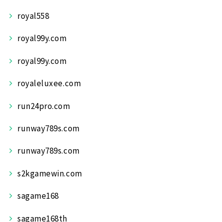
royal558
royal99y.com
royal99y.com
royaleluxee.com
run24pro.com
runway789s.com
runway789s.com
s2kgamewin.com
sagame168
sagame168th