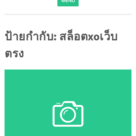
MENU
for:
ป้ายกำกับ:
สล็อตxoเว็บ
ตรง