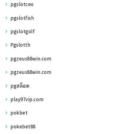
pgslotceo
pgslotfish
pgslotgolf
Pgslotth
pgzeus88win.com
pgzeus88win.com
pgสล็อต
play97vip.com
pokbet
pokebet88