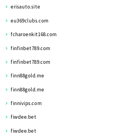
erisauto.site
eu369clubs.com
fcharoenkit168.com
finfinbet789.com
finfinbet789.com
finn88gold.me
finn88gold.me
finnivips.com
fiwdee.bet
fiwdee.bet