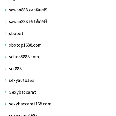
sawan888 เครดิตฟรี
sawan888 เครดิตฟรี
sbobet
sbotop1688.com
sclass8888.com
scr888
sexyauto168
Sexybaccarat
sexybaccarat168.com
sexygame1688