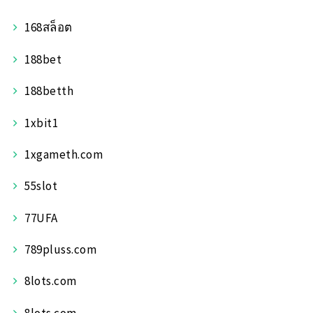
168สล็อต
188bet
188betth
1xbit1
1xgameth.com
55slot
77UFA
789pluss.com
8lots.com
8lots.com