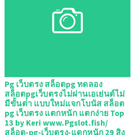
Pg เว็บตรง สล็อตpg ทดลอง
สล็อตpgเว็บตรงไม่ผ่านเอเย่นต์ไม่
มีขั้นต่ํา แบบใหม่แจกโบนัส สล็อต
pg เว็บตรง แตกหนัก แตกง่าย Top
13 by Keri www.Pgslot.fish/
สล็อต-pg-เว็บตรง-แตกหนัก 29 สิง