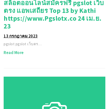
สล็อตออนไลน์สมัครฟรี pgslot เว็บ
ตรง แอพเสถียร Top 13 by Kathi
https://www.Pgslotx.co 24 เม.ย.
23
13 กรกฎาคม 2023
pgslot pgslot เว็บตร…
Read More