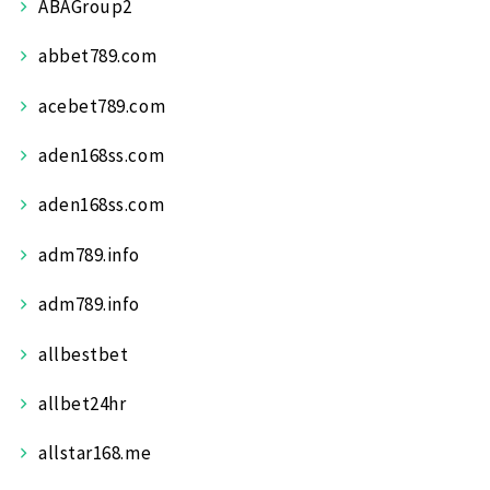
ABAGroup2
abbet789.com
acebet789.com
aden168ss.com
aden168ss.com
adm789.info
adm789.info
allbestbet
allbet24hr
allstar168.me