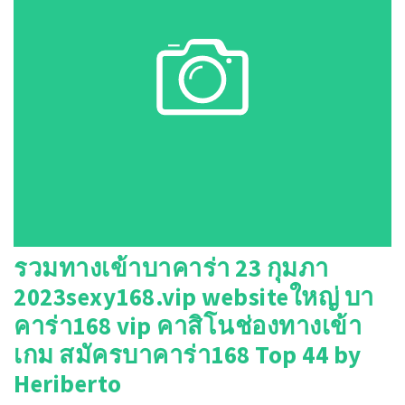
รวมทางเข้าบาคาร่า 23 กุมภา
2023sexy168.vip websiteใหญ่ บา
คาร่า168 vip คาสิโนช่องทางเข้า
เกม สมัครบาคาร่า168 Top 44 by
Heriberto