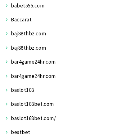
babet555.com
Baccarat
baj88thbz.com
baj88thbz.com
bar4game24hr.com
bar4game24hr.com
baslot168
baslot168bet.com
baslot168bet.com/
bestbet