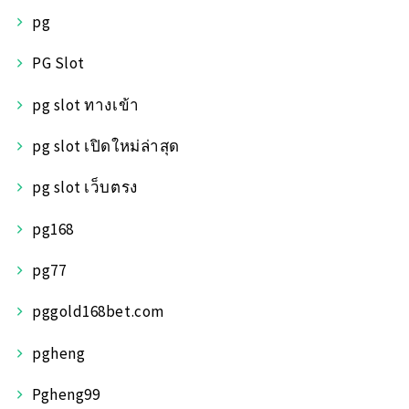
pg
PG Slot
pg slot ทางเข้า
pg slot เปิดใหม่ล่าสุด
pg slot เว็บตรง
pg168
pg77
pggold168bet.com
pgheng
Pgheng99