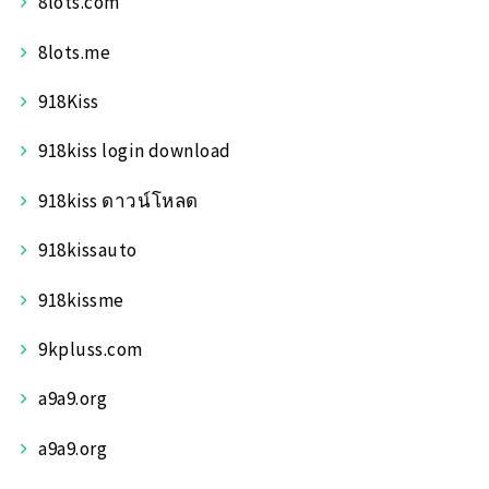
8lots.com
8lots.me
918Kiss
918kiss login download
918kiss ดาวน์โหลด
918kissauto
918kissme
9kpluss.com
a9a9.org
a9a9.org