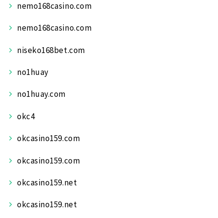
nemo168casino.com
nemo168casino.com
niseko168bet.com
no1huay
no1huay.com
okc4
okcasino159.com
okcasino159.com
okcasino159.net
okcasino159.net