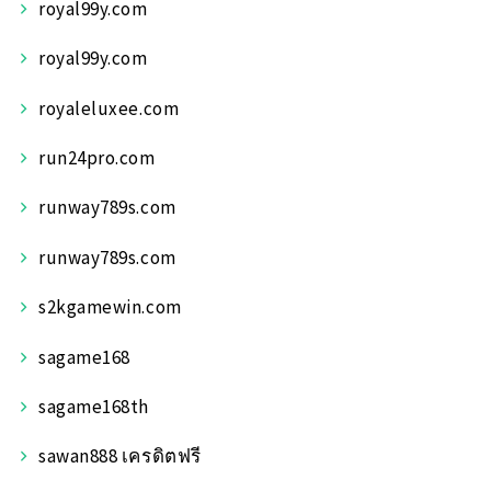
royal99y.com
royal99y.com
royaleluxee.com
run24pro.com
runway789s.com
runway789s.com
s2kgamewin.com
sagame168
sagame168th
sawan888 เครดิตฟรี