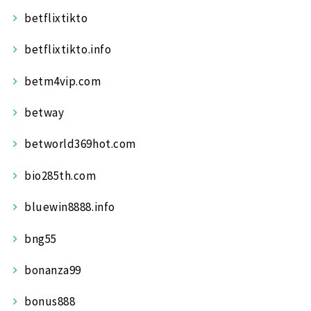
betflixtikto
betflixtikto.info
betm4vip.com
betway
betworld369hot.com
bio285th.com
bluewin8888.info
bng55
bonanza99
bonus888