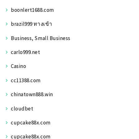
boonlert1688.com
brazil999 ทางเข้า
Business, Small Business
carlo999.net
Casino
cc11388.com
chinatown888.win
cloudbet
cupcake88x.com
cupcake88x.com