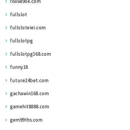
fox689ok.com
fullslot
fullsloteiei.com
fullslotpg
fullslotpg168.com
funny18
future24bet.com
gachawin168.com
gamehit8888.com
gem99ths.com