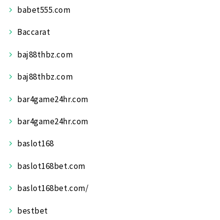
babet555.com
Baccarat
baj88thbz.com
baj88thbz.com
bar4game24hr.com
bar4game24hr.com
baslot168
baslot168bet.com
baslot168bet.com/
bestbet