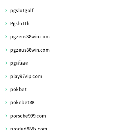
pgslotgolf
Pgslotth
pgzeus88win.com
pgzeus88win.com
pgสล็อต
play97vip.com
pokbet
pokebet88
porsche999.com
proded888x.com