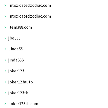
Intoxicatedzodiac.com
Intoxicatedzodiac.com
item388.com
jbo355
Jinda55
jinda888
joker123
joker123auto
joker123th
Joker123th.com