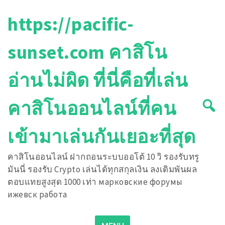
Skip
https://pacific-
to
content
sunset.com คาสิโน
อ่านไม่ผิด ที่นี่คือที่เล่น
คาสิโนออนไลน์ที่คน
เข้ามาเล่นกันเยอะที่สุด
คาสิโนออนไลน์ ฝากถอนระบบออโต้ 10 วิ รองรับทรู
มันนี่ รองรับ Crypto เล่นได้ทุกสกุลเงิน ลงเดิมพันผล
ตอบแทยสูงสุด 1000 เท่า марковские форумы
ижевск работа
Search