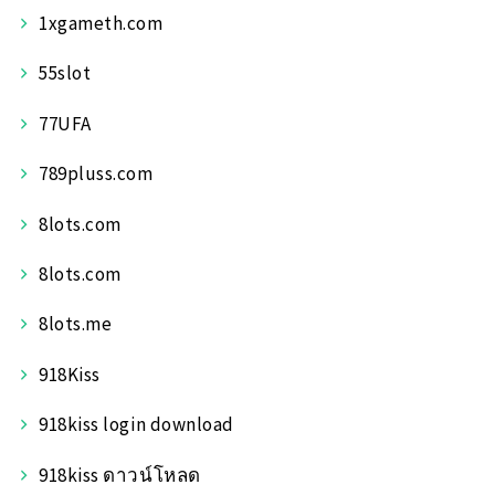
1xgameth.com
55slot
77UFA
789pluss.com
8lots.com
8lots.com
8lots.me
918Kiss
918kiss login download
918kiss ดาวน์โหลด