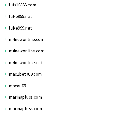
luis16888.com
luke999.net
luke999.net
m4newonline.com
m4newonline.com
m4newonline.net
mac1bet789.com
macau69
marinapluss.com
marinapluss.com