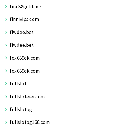
finn88gold.me
finnivips.com
fiwdee.bet
fiwdee.bet
fox689ok.com
fox689ok.com
fullslot
fullsloteiei.com
fullslotpg
fullslotpg168.com