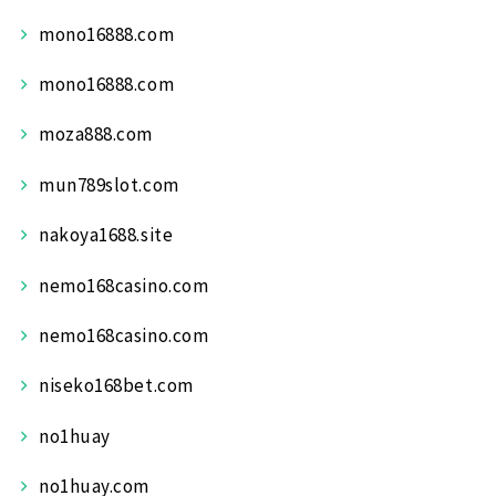
mono16888.com
mono16888.com
moza888.com
mun789slot.com
nakoya1688.site
nemo168casino.com
nemo168casino.com
niseko168bet.com
no1huay
no1huay.com