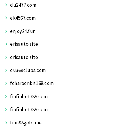
du2477.com
ek4567.com
enjoy24.fun
erisauto.site
erisauto.site
eu369clubs.com
fcharoenkit168.com
finfinbet789.com
finfinbet789.com
finn88gold.me