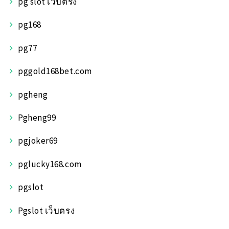
pg slot เว็บตรง
pg168
pg77
pggold168bet.com
pgheng
Pgheng99
pgjoker69
pglucky168.com
pgslot
Pgslot เว็บตรง