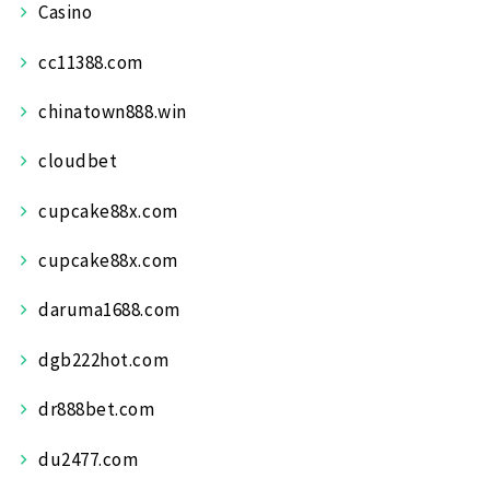
Casino
cc11388.com
chinatown888.win
cloudbet
cupcake88x.com
cupcake88x.com
daruma1688.com
dgb222hot.com
dr888bet.com
du2477.com