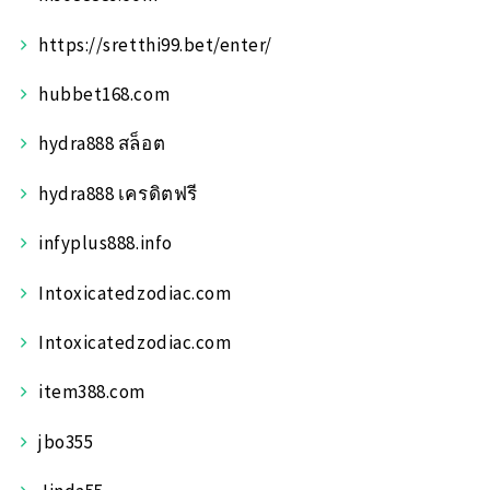
https://sretthi99.bet/enter/
hubbet168.com
hydra888 สล็อต
hydra888 เครดิตฟรี
infyplus888.info
Intoxicatedzodiac.com
Intoxicatedzodiac.com
item388.com
jbo355