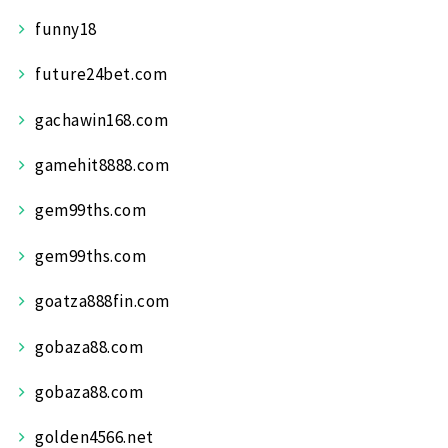
funny18
future24bet.com
gachawin168.com
gamehit8888.com
gem99ths.com
gem99ths.com
goatza888fin.com
gobaza88.com
gobaza88.com
golden4566.net