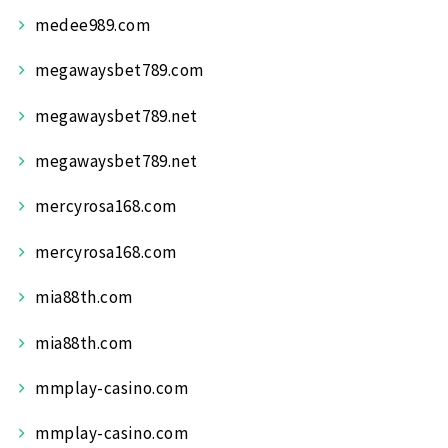
medee989.com
megawaysbet789.com
megawaysbet789.net
megawaysbet789.net
mercyrosa168.com
mercyrosa168.com
mia88th.com
mia88th.com
mmplay-casino.com
mmplay-casino.com