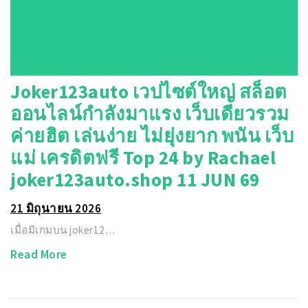
Joker123auto เวปไซต์ใหญ่ สล็อต
ออนไลน์กำลังมาแรง เว็บเดียวรวม
ค่ายฮิต เล่นง่าย ไม่ยุ่งยาก พนัน เว็บ
แม่ เครดิตฟรี Top 24 by Rachael
joker123auto.shop 11 JUN 69
21 มิถุนายน 2026
เมื่อมีเกมบน joker12…
Read More