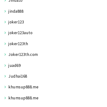
Jinda55
jinda888
joker123
joker123auto
joker123th
Joker123th.com
juad69
Judhai168
khumsup888.me
khumsup888.me