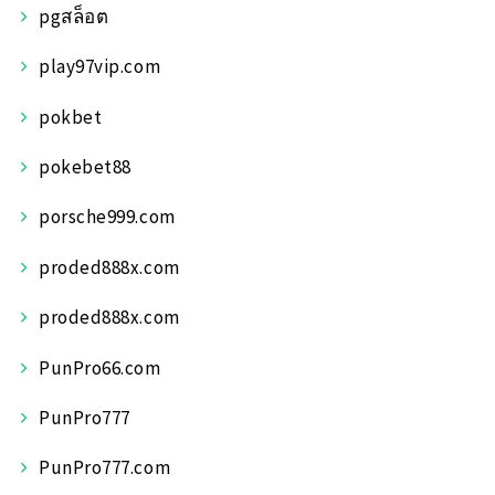
pgสล็อต
play97vip.com
pokbet
pokebet88
porsche999.com
proded888x.com
proded888x.com
PunPro66.com
PunPro777
PunPro777.com