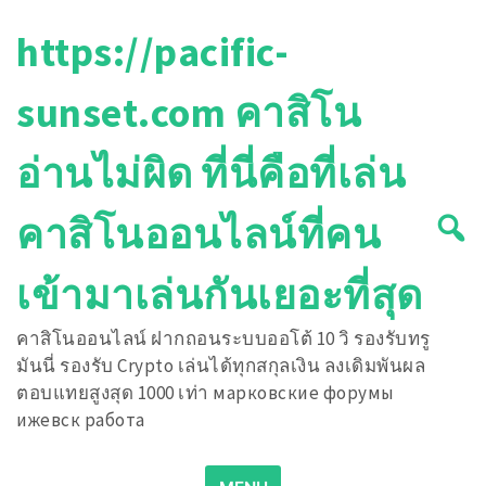
Skip
https://pacific-
to
content
sunset.com คาสิโน
อ่านไม่ผิด ที่นี่คือที่เล่น
คาสิโนออนไลน์ที่คน
เข้ามาเล่นกันเยอะที่สุด
คาสิโนออนไลน์ ฝากถอนระบบออโต้ 10 วิ รองรับทรู
มันนี่ รองรับ Crypto เล่นได้ทุกสกุลเงิน ลงเดิมพันผล
ตอบแทยสูงสุด 1000 เท่า марковские форумы
ижевск работа
Search