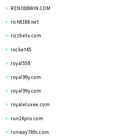
RENO88WIN.COM
rich8188.net
rizzbetx.com
rocket45
royal558
royal99y.com
royal99y.com
royaleluxee.com
run24pro.com
runway789s.com