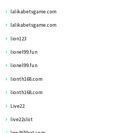
lalikabetsgame.com
lalikabetsgame.com
lion123
lionel99.fun
lionel99.fun
lionth168.com
lionth168.com
Live22
live22slot
lnw365bet.com