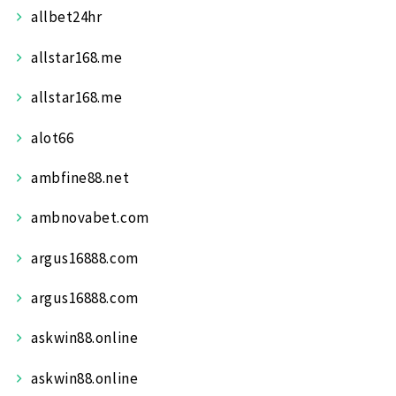
allbet24hr
allstar168.me
allstar168.me
alot66
ambfine88.net
ambnovabet.com
argus16888.com
argus16888.com
askwin88.online
askwin88.online