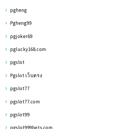
pgheng
Pgheng99
pgjoker69
pglucky168.com
pgslot
Pgslot เว็บตรง
pgslot77
pgslot77.com
pgslot99
pgslot999bets.com