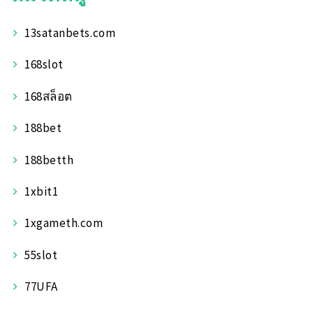
13satanbets.com
168slot
168สล็อต
188bet
188betth
1xbit1
1xgameth.com
55slot
77UFA