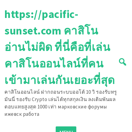
Skip
https://pacific-
to
content
sunset.com คาสิโน
อ่านไม่ผิด ที่นี่คือที่เล่น
คาสิโนออนไลน์ที่คน
เข้ามาเล่นกันเยอะที่สุด
คาสิโนออนไลน์ ฝากถอนระบบออโต้ 10 วิ รองรับทรู
มันนี่ รองรับ Crypto เล่นได้ทุกสกุลเงิน ลงเดิมพันผล
ตอบแทยสูงสุด 1000 เท่า марковские форумы
ижевск работа
Search