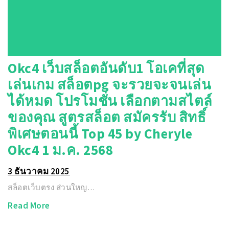
Okc4 เว็บสล็อตอันดับ1 โอเคที่สุด
เล่นเกม สล็อตpg จะรวยจะจนเล่น
ได้หมด โปรโมชั่น เลือกตามสไตล์
ของคุณ สูตรสล็อต สมัครรับ สิทธิ์
พิเศษตอนนี้ Top 45 by Cheryle
Okc4 1 ม.ค. 2568
3 ธันวาคม 2025
สล็อตเว็บตรง ส่วนใหญ…
Read More