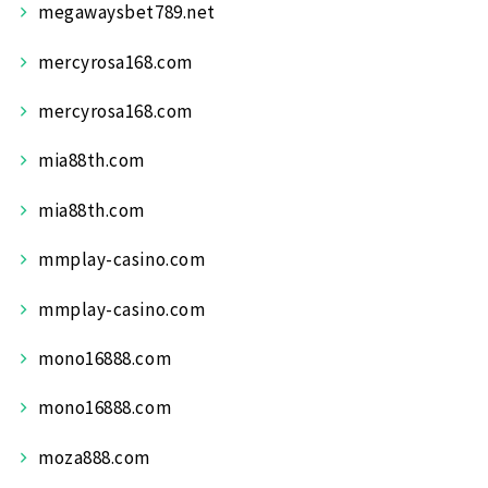
megawaysbet789.net
mercyrosa168.com
mercyrosa168.com
mia88th.com
mia88th.com
mmplay-casino.com
mmplay-casino.com
mono16888.com
mono16888.com
moza888.com