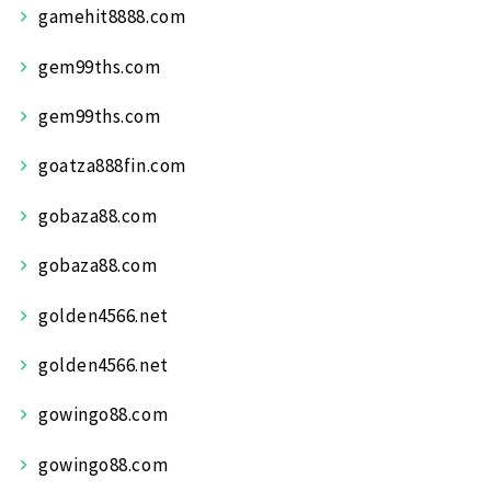
gamehit8888.com
gem99ths.com
gem99ths.com
goatza888fin.com
gobaza88.com
gobaza88.com
golden4566.net
golden4566.net
gowingo88.com
gowingo88.com