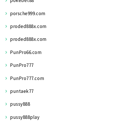
pokebet88
porsche999.com
proded888x.com
proded888x.com
PunPro66.com
PunPro777
PunPro777.com
puntaek77
pussy888
pussy888play