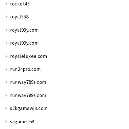
rocket45
royal558
royal99y.com
royal99y.com
royaleluxee.com
run24pro.com
runway789s.com
runway789s.com
s2kgamewin.com
sagame168