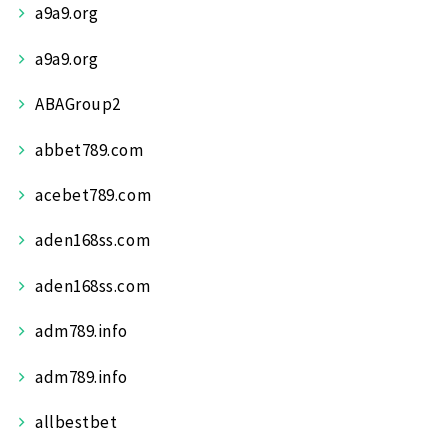
a9a9.org
a9a9.org
ABAGroup2
abbet789.com
acebet789.com
aden168ss.com
aden168ss.com
adm789.info
adm789.info
allbestbet