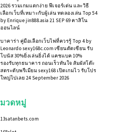
2026 รวมเกมแตกง่าย ฟีเจอร์เด่น และวิธี
เลือกเว็บที่เหมาะกับผู้เล่น ทดลองเล่น Top 54
by Enrique jin888.asia 21 SEP 69 คาสิโน
ออนไลน์
บาคาร่า คู่มือเลือกเว็บไพ่ที่ควรรู้ Top 4 by
Leonardo sexy168c.com เซียนตัดเซียน รับ
โบนัส 30%ยิ่งเล่นยิ่งได้ แคชแบค 10%
รองรับทุกธนาคาร ถอนเร็วทันใจ สัมผัสโต๊ะ
สดระดับพรีเมียม sexy168 เปิดเกมไว รับโปร
ใหญ่ไปเลย 24 September 2026
มวดหมู่
13satanbets.com