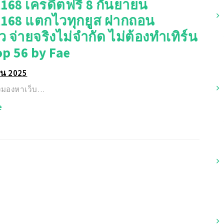
168 เครดิตฟรี 8 กันยายน
t168 แตกไวทุกยูส ฝากถอน
ว จ่ายจริงไม่จำกัด ไม่ต้องทำเทิร์น
p 56 by Fae
ยน 2025
ังมองหาเว็บ…
e