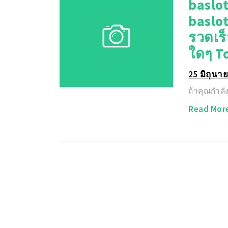
baslot
baslo
รวดเร็
ใดๆ To
25 มิถุนา
ถ้าคุณกำล
Read Mor