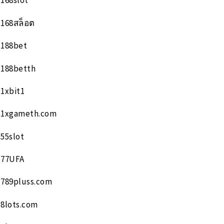
168slot
168สล็อต
188bet
188betth
1xbit1
1xgameth.com
55slot
77UFA
789pluss.com
8lots.com