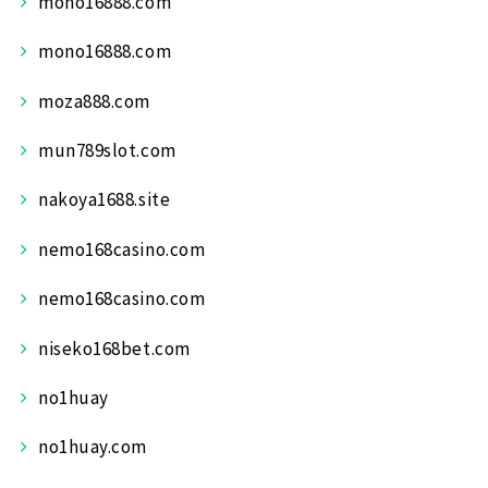
mono16888.com
mono16888.com
moza888.com
mun789slot.com
nakoya1688.site
nemo168casino.com
nemo168casino.com
niseko168bet.com
no1huay
no1huay.com