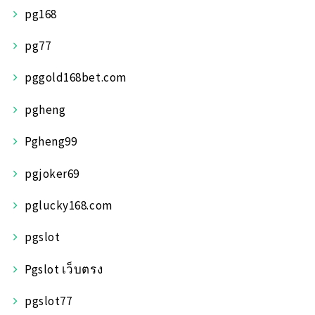
pg168
pg77
pggold168bet.com
pgheng
Pgheng99
pgjoker69
pglucky168.com
pgslot
Pgslot เว็บตรง
pgslot77