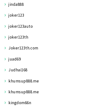
jinda888
joker123
joker123auto
joker123th
Joker123th.com
juad69
Judhai168
khumsup888.me
khumsup888.me
kingdom66n