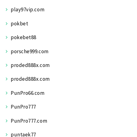
play97vip.com
pokbet
pokebet88
porsche999.com
proded888x.com
proded888x.com
PunPro66.com
PunPro777
PunPro777.com
puntaek77