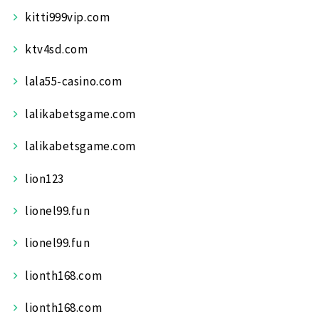
kitti999vip.com
ktv4sd.com
lala55-casino.com
lalikabetsgame.com
lalikabetsgame.com
lion123
lionel99.fun
lionel99.fun
lionth168.com
lionth168.com