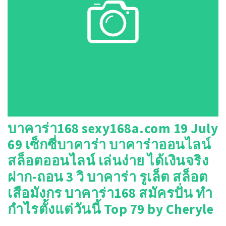
บาคาร่า168 sexy168a.com 19 July
69 เซ็กซี่บาคาร่า บาคาร่าออนไลน์
สล็อตออนไลน์ เล่นง่าย ได้เงินจริง
ฝาก-ถอน 3 วิ บาคาร่า รูเล็ต สล็อต
เสือมังกร บาคาร่า168 สมัครปั่น ทำ
กำไรตั้งแต่วันนี้ Top 79 by Cheryle