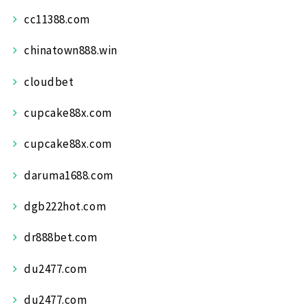
cc11388.com
chinatown888.win
cloudbet
cupcake88x.com
cupcake88x.com
daruma1688.com
dgb222hot.com
dr888bet.com
du2477.com
du2477.com