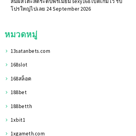
สัมผัสโต๊ะสดระดับพรีเมียม sexy168 เปิดเกมไว รับ
โปรใหญ่ไปเลย 24 September 2026
หมวดหมู่
13satanbets.com
168slot
168สล็อต
188bet
188betth
1xbit1
1xgameth.com