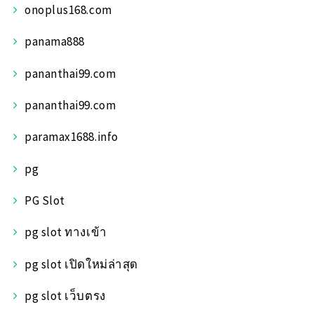
onoplus168.com
panama888
pananthai99.com
pananthai99.com
paramax1688.info
pg
PG Slot
pg slot ทางเข้า
pg slot เปิดใหม่ล่าสุด
pg slot เว็บตรง