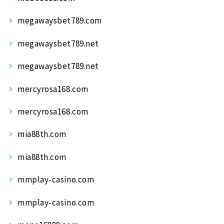
megawaysbet789.com
megawaysbet789.net
megawaysbet789.net
mercyrosa168.com
mercyrosa168.com
mia88th.com
mia88th.com
mmplay-casino.com
mmplay-casino.com