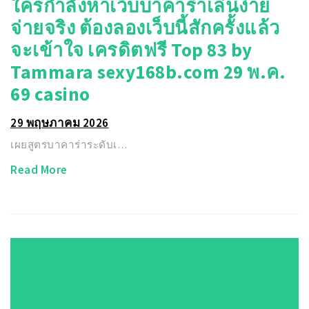
ใครกำลังหาเว็บบาคาร่าเล่นง่าย
จ่ายจริง ต้องลองเว็บนี้สักครั้งแล้ว
จะเข้าใจ เครดิตฟรี Top 83 by
Tammara sexy168b.com 29 พ.ค.
69 casino
29 พฤษภาคม 2026
เผยสูตรบาคาร่าระดับเ…
Read More