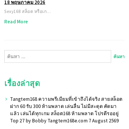
18 พฤษภาคม 2026
Sexy168 สล็อต หรือเก…
Read More
ค้นหา
สำหรับ:
เรื่องล่าสุด
Tangtem168 ความพรีเมียมที่เข้าถึงได้จริง สายสล็อต
ฝาก 60 รับ 300 ห้ามพลาด เล่นลื่น ไม่มีสะดุด คัดมา
แล้ว เล่นได้ทุกเกม สล็อต168 ห้ามพลาด โปรดีรออยู่
Top 27 by Bobby Tangtem168e.com 7 August 2569