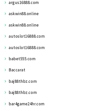
argus16888.com
askwin88.online
askwin88.online
autoslot16888.com
autoslot16888.com
babet555.com
Baccarat
baj88thbz.com
baj88thbz.com
bar4game24hr.com