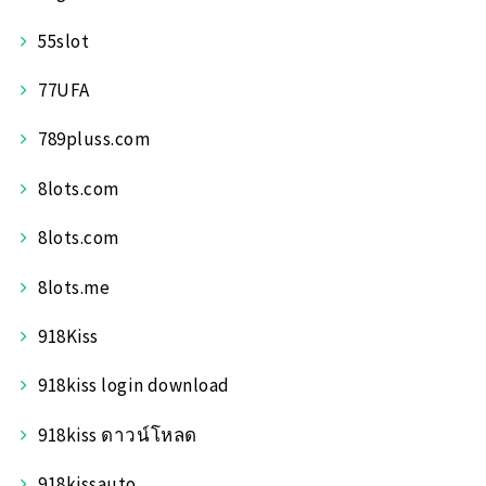
55slot
77UFA
789pluss.com
8lots.com
8lots.com
8lots.me
918Kiss
918kiss login download
918kiss ดาวน์โหลด
918kissauto