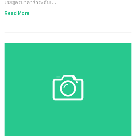
เผยสูตรบาคาร่าระดับเ…
Read More