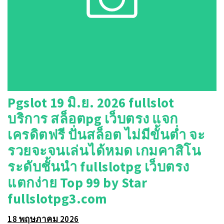
Pgslot 19 มิ.ย. 2026 fullslot
บริการ สล็อตpg เว็บตรง แจก
เครดิตฟรี ปั่นสล็อต ไม่มีขั้นต่ำ จะ
รวยจะจนเล่นได้หมด เกมคาสิโน
ระดับชั้นนำ fullslotpg เว็บตรง
แตกง่าย Top 99 by Star
fullslotpg3.com
18 พฤษภาคม 2026