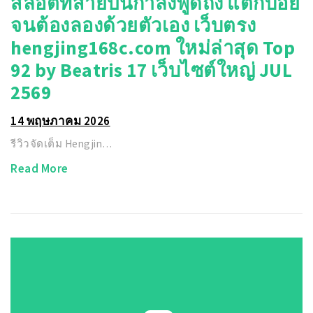
สล็อตที่สายปั่นกำลังพูดถึง แตกบ่อย
จนต้องลองด้วยตัวเอง เว็บตรง
hengjing168c.com ใหม่ล่าสุด Top
92 by Beatris 17 เว็บไซต์ใหญ่ JUL
2569
14 พฤษภาคม 2026
รีวิวจัดเต็ม Hengjin…
Read More