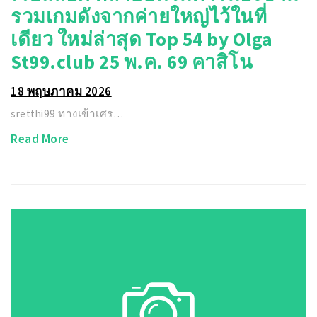
รวมเกมดังจากค่ายใหญ่ไว้ในที่
เดียว ใหม่ล่าสุด Top 54 by Olga
St99.club 25 พ.ค. 69 คาสิโน
18 พฤษภาคม 2026
sretthi99 ทางเข้าเศร…
Read More