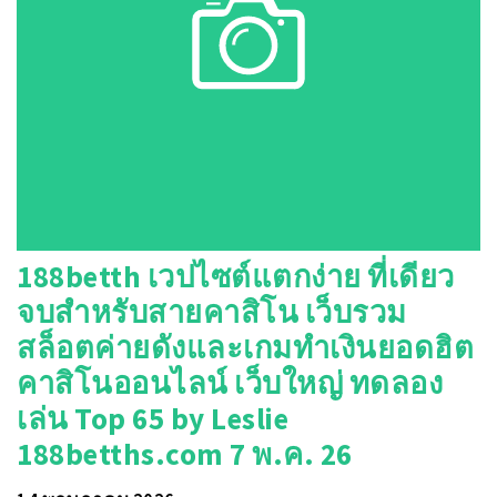
188betth เวปไซต์แตกง่าย ที่เดียว
จบสำหรับสายคาสิโน เว็บรวม
สล็อตค่ายดังและเกมทำเงินยอดฮิต
คาสิโนออนไลน์ เว็บใหญ่ ทดลอง
เล่น Top 65 by Leslie
188betths.com 7 พ.ค. 26