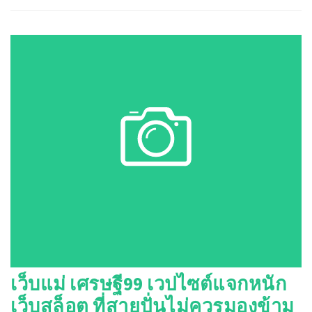
เว็บแม่ เศรษฐี99 เวปไซต์แจกหนัก
เว็บสล็อต ที่สายปั่นไม่ควรมองข้าม