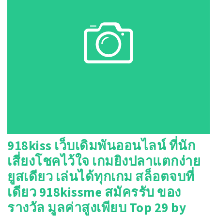
918kiss เว็บเดิมพันออนไลน์ ที่นัก
เสี่ยงโชคไว้ใจ เกมยิงปลาแตกง่าย
ยูสเดียว เล่นได้ทุกเกม สล็อตจบที่
เดียว 918kissme สมัครรับ ของ
รางวัล มูลค่าสูงเพียบ Top 29 by