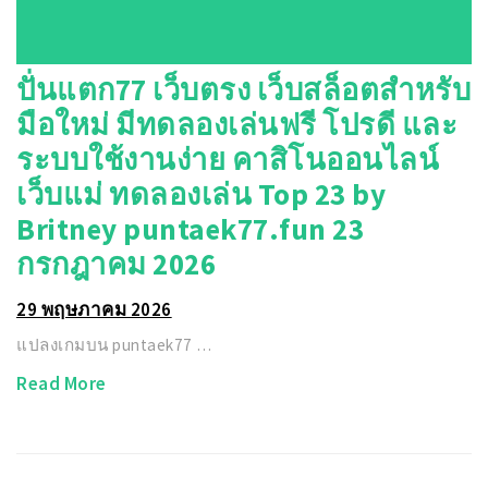
ปั่นแตก77 เว็บตรง เว็บสล็อตสำหรับ
มือใหม่ มีทดลองเล่นฟรี โปรดี และ
ระบบใช้งานง่าย คาสิโนออนไลน์
เว็บแม่ ทดลองเล่น Top 23 by
Britney puntaek77.fun 23
กรกฎาคม 2026
29 พฤษภาคม 2026
แปลงเกมบน puntaek77 …
Read More