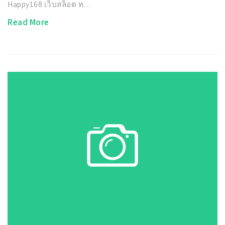
Happy168 เว็บสล็อต ท…
Read More