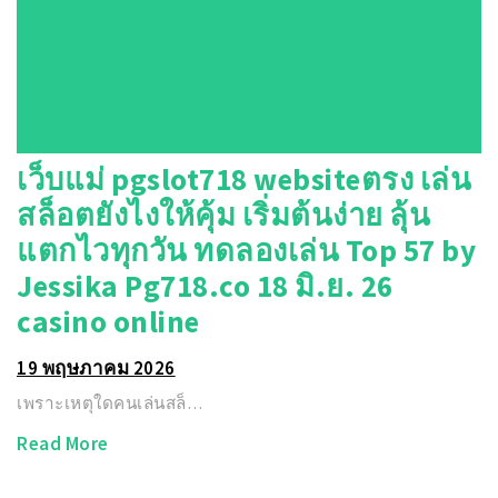
เว็บแม่ pgslot718 websiteตรง เล่น
สล็อตยังไงให้คุ้ม เริ่มต้นง่าย ลุ้น
แตกไวทุกวัน ทดลองเล่น Top 57 by
Jessika Pg718.co 18 มิ.ย. 26
casino online
19 พฤษภาคม 2026
เพราะเหตุใดคนเล่นสล็…
Read More