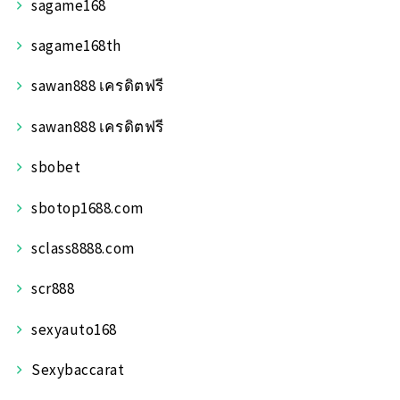
sagame168
sagame168th
sawan888 เครดิตฟรี
sawan888 เครดิตฟรี
sbobet
sbotop1688.com
sclass8888.com
scr888
sexyauto168
Sexybaccarat