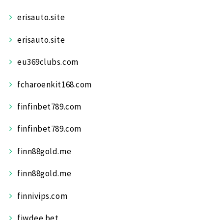
erisauto.site
erisauto.site
eu369clubs.com
fcharoenkit168.com
finfinbet789.com
finfinbet789.com
finn88gold.me
finn88gold.me
finnivips.com
fiwdee.bet