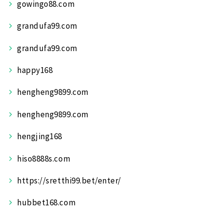
gowingo88.com
grandufa99.com
grandufa99.com
happy168
hengheng9899.com
hengheng9899.com
hengjing168
hiso8888s.com
https://sretthi99.bet/enter/
hubbet168.com