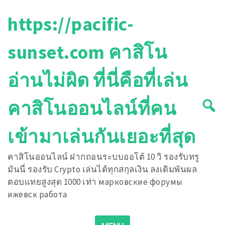
Skip
https://pacific-
to
content
sunset.com คาสิโน
อ่านไม่ผิด ที่นี่คือที่เล่น
คาสิโนออนไลน์ที่คน
เข้ามาเล่นกันเยอะที่สุด
คาสิโนออนไลน์ ฝากถอนระบบออโต้ 10 วิ รองรับทรู
มันนี่ รองรับ Crypto เล่นได้ทุกสกุลเงิน ลงเดิมพันผล
ตอบแทยสูงสุด 1000 เท่า марковские форумы
ижевск работа
Search