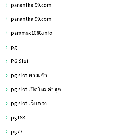
pananthai99.com
pananthai99.com
paramax1688.info
pg
PG Slot
pg slot ทางเข้า
pg slot เปิดใหม่ล่าสุด
pg slot เว็บตรง
pg168
pg77