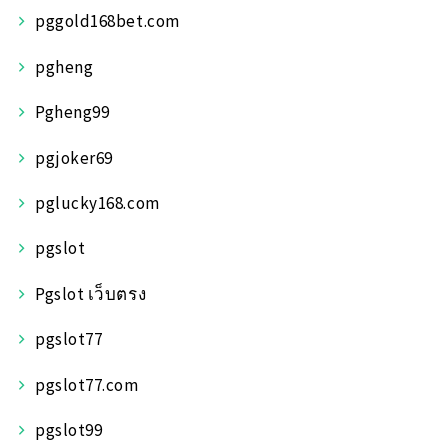
pggold168bet.com
pgheng
Pgheng99
pgjoker69
pglucky168.com
pgslot
Pgslot เว็บตรง
pgslot77
pgslot77.com
pgslot99