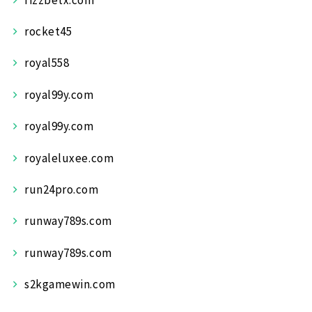
rocket45
royal558
royal99y.com
royal99y.com
royaleluxee.com
run24pro.com
runway789s.com
runway789s.com
s2kgamewin.com