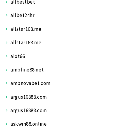
allbestbet
allbet24hr
allstar168.me
allstar168.me
alot66
ambfine88.net
ambnovabet.com
argus16888.com
argus16888.com
askwin88.online