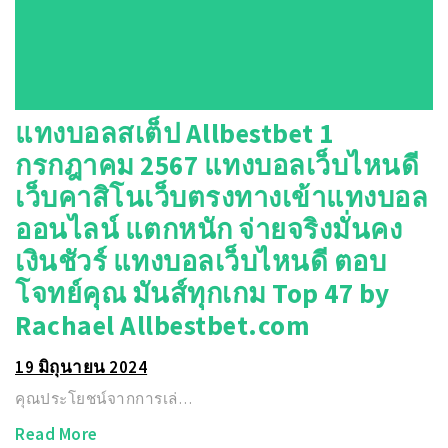
แทงบอลสเต็ป Allbestbet 1
กรกฎาคม 2567 แทงบอลเว็บไหนดี
เว็บคาสิโนเว็บตรงทางเข้าแทงบอล
ออนไลน์ แตกหนัก จ่ายจริงมั่นคง
เงินชัวร์ แทงบอลเว็บไหนดี ตอบ
โจทย์คุณ มันส์ทุกเกม Top 47 by
Rachael Allbestbet.com
19 มิถุนายน 2024
คุณประโยชน์จากการเล่…
Read More