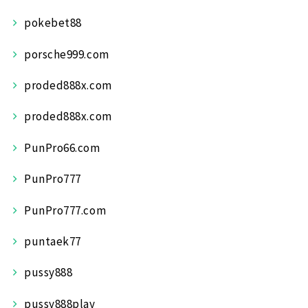
pokebet88
porsche999.com
proded888x.com
proded888x.com
PunPro66.com
PunPro777
PunPro777.com
puntaek77
pussy888
pussy888play