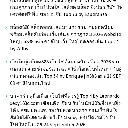
เกมสล็อต ที่ผู้เล่นชื่นชอบ ที่สุด สมาชิกใหม่รับ 50%
เกมคุรภาพ เว็บโปร่งใส ไลฟ์สด สล็อต ยิงปลา กีฬา ไพ่
เครดิตฟรี ที่ 1 ของเอเชีย Top 73 by Esperanza
สล็อต888 สล็อตออนไลน์มาแรง รวมเกมยอดนิยม
พร้อมเคล็ดลับก่อนเริ่มเล่น 6 กรกฎาคม 2026 website
ใหญ่ jin888.asia คาสิโน เว็บใหญ่ ทดลองเล่น Top 77
by Willis
เว็บใหญ่ สล็อต888 เว็บไซต์แจกหนัก สล็อต 2026 รวม
เกมแตกง่าย ฟีเจอร์เด่น และวิธีเลือกเว็บที่เหมาะกับผู้
เล่น ทดลองเล่น Top 54 by Enrique jin888.asia 21 SEP
69 คาสิโนออนไลน์
บาคาร่า คู่มือเลือกเว็บไพ่ที่ควรรู้ Top 4 by Leonardo
sexy168c.com เซียนตัดเซียน รับโบนัส 30%ยิ่งเล่นยิ่ง
ได้ แคชแบค 10% รองรับทุกธนาคาร ถอนเร็วทันใจ
สัมผัสโต๊ะสดระดับพรีเมียม sexy168 เปิดเกมไว รับ
โปรใหญ่ไปเลย 24 September 2026