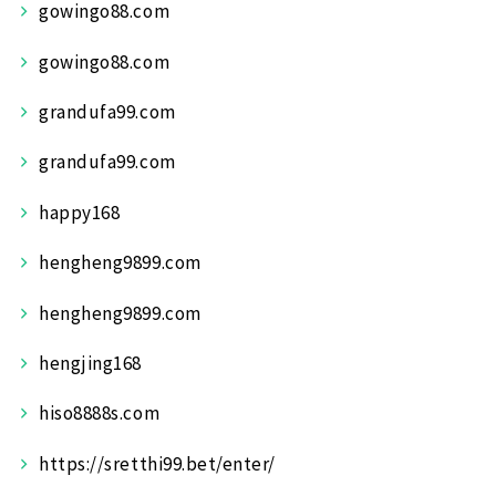
gowingo88.com
gowingo88.com
grandufa99.com
grandufa99.com
happy168
hengheng9899.com
hengheng9899.com
hengjing168
hiso8888s.com
https://sretthi99.bet/enter/