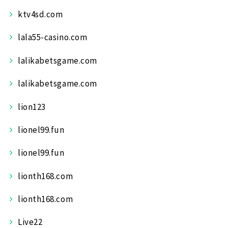
ktv4sd.com
lala55-casino.com
lalikabetsgame.com
lalikabetsgame.com
lion123
lionel99.fun
lionel99.fun
lionth168.com
lionth168.com
Live22