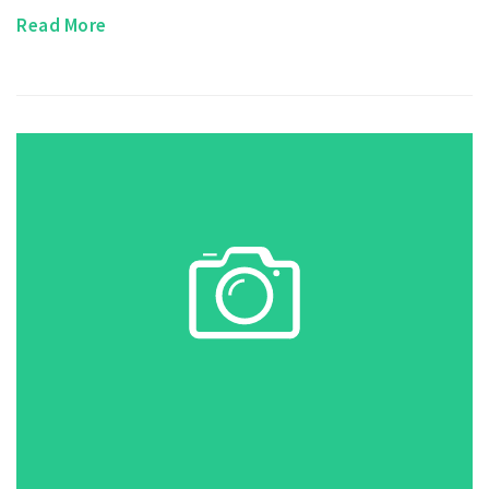
Read More