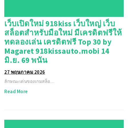
เว็บเปิดใหม่ 918kiss เว็บใหญ่ เว็บ
สล็อตสำหรับมือใหม่ มีเครดิตฟรีให้
ทดลองเล่น เครดิตฟรี Top 30 by
Magaret 918kissauto.mobi 14
มิ.ย. 69 พนัน
27 พฤษภาคม 2026
ลักษณะเด่นของเกมสล็อ…
Read More