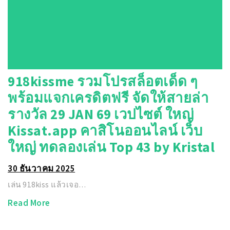
918kissme รวมโปรสล็อตเด็ด ๆ
พร้อมแจกเครดิตฟรี จัดให้สายล่า
รางวัล 29 JAN 69 เวปไซต์ ใหญ่
Kissat.app คาสิโนออนไลน์ เว็บ
ใหญ่ ทดลองเล่น Top 43 by Kristal
30 ธันวาคม 2025
เล่น 918kiss แล้วเจอ…
Read More