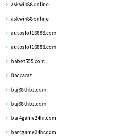
askwin88.online
askwin88.online
autoslot16888.com
autoslot16888.com
babet555.com
Baccarat
baj88thbz.com
baj88thbz.com
bar4game24hr.com
bar4game24hr.com