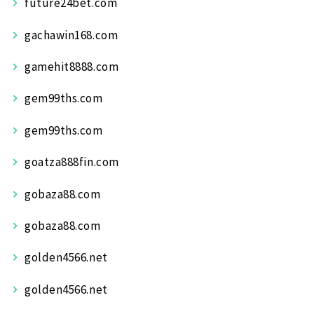
future24bet.com
gachawin168.com
gamehit8888.com
gem99ths.com
gem99ths.com
goatza888fin.com
gobaza88.com
gobaza88.com
golden4566.net
golden4566.net