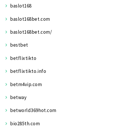
baslot168
baslot168bet.com
baslot168bet.com/
bestbet
betflixtikto
betflixtikto.info
betm4vip.com
betway
betworld369hot.com
bio285th.com