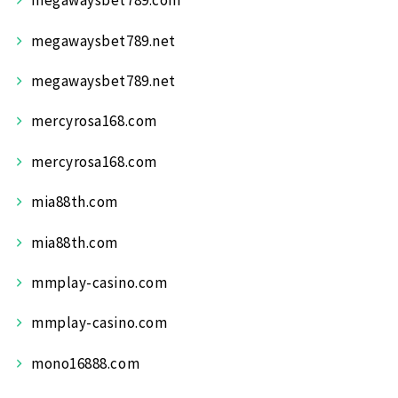
megawaysbet789.com
megawaysbet789.net
megawaysbet789.net
mercyrosa168.com
mercyrosa168.com
mia88th.com
mia88th.com
mmplay-casino.com
mmplay-casino.com
mono16888.com