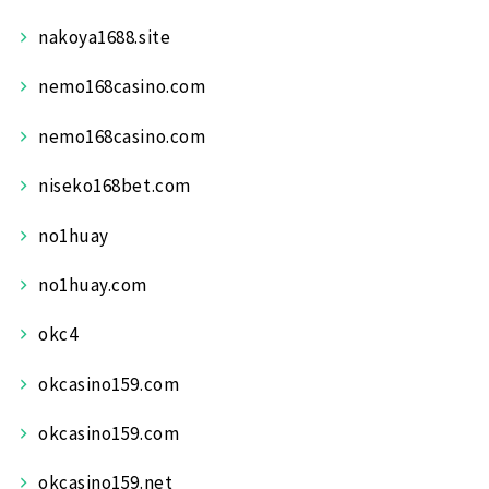
nakoya1688.site
nemo168casino.com
nemo168casino.com
niseko168bet.com
no1huay
no1huay.com
okc4
okcasino159.com
okcasino159.com
okcasino159.net