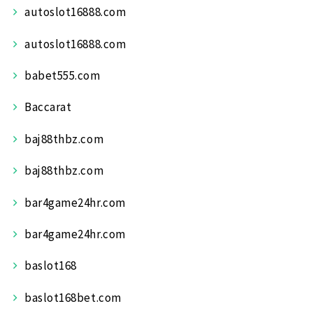
autoslot16888.com
autoslot16888.com
babet555.com
Baccarat
baj88thbz.com
baj88thbz.com
bar4game24hr.com
bar4game24hr.com
baslot168
baslot168bet.com