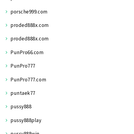
porsche999.com
proded888x.com
proded888x.com
PunPro66.com
PunPro777
PunPro777.com
puntaek77
pussy888
pussy888play
pussy888win