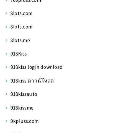
8lots.com
8lots.com
8lots.me
918Kiss
918kiss login download
918kiss ดาวน์โหลด
918kissauto
918kissme
9kpluss.com