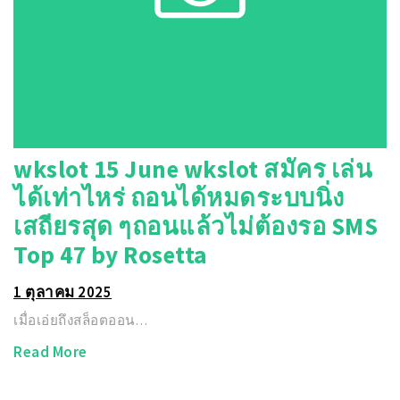
wkslot 15 June wkslot สมัคร เล่น
ได้เท่าไหร่ ถอนได้หมดระบบนิ่ง
เสถียรสุด ๆถอนแล้วไม่ต้องรอ SMS
Top 47 by Rosetta
1 ตุลาคม 2025
เมื่อเอ่ยถึงสล็อตออน…
Read More