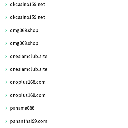
okcasino159.net
okcasino159.net
omg369.shop
omg369.shop
onesiamclub.site
onesiamclub.site
onoplus168.com
onoplus168.com
panama888
pananthai99.com