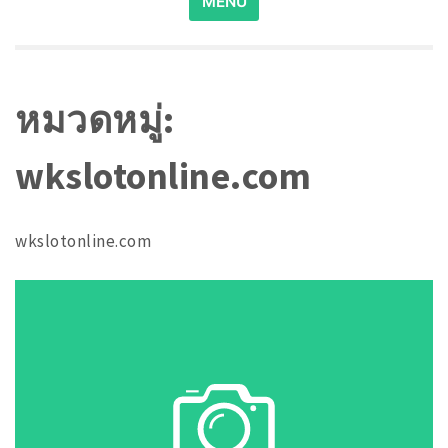
MENU
for:
หมวดหมู่:
wkslotonline.com
wkslotonline.com