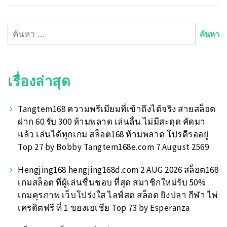
ค้นหา
สำหรับ:
เรื่องล่าสุด
Tangtem168 ความพรีเมียมที่เข้าถึงได้จริง สายสล็อต
ฝาก 60 รับ 300 ห้ามพลาด เล่นลื่น ไม่มีสะดุด คัดมา
แล้ว เล่นได้ทุกเกม สล็อต168 ห้ามพลาด โปรดีรออยู่
Top 27 by Bobby Tangtem168e.com 7 August 2569
Hengjing168 hengjing168d.com 2 AUG 2026 สล็อต168
เกมสล็อต ที่ผู้เล่นชื่นชอบ ที่สุด สมาชิกใหม่รับ 50%
เกมคุรภาพ เว็บโปร่งใส ไลฟ์สด สล็อต ยิงปลา กีฬา ไพ่
เครดิตฟรี ที่ 1 ของเอเชีย Top 73 by Esperanza