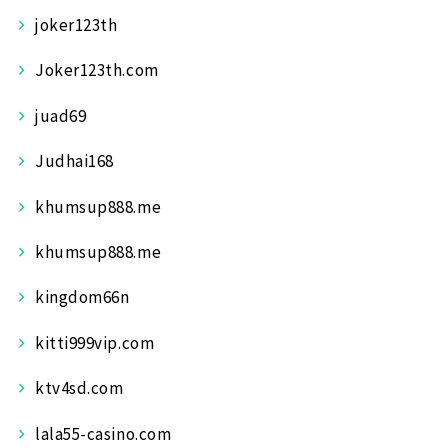
joker123th
Joker123th.com
juad69
Judhai168
khumsup888.me
khumsup888.me
kingdom66n
kitti999vip.com
ktv4sd.com
lala55-casino.com