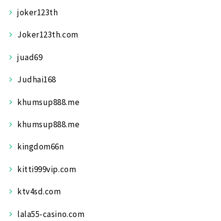
joker123th
Joker123th.com
juad69
Judhai168
khumsup888.me
khumsup888.me
kingdom66n
kitti999vip.com
ktv4sd.com
lala55-casino.com