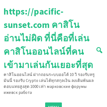
Skip
https://pacific-
to
content
sunset.com คาสิโน
อ่านไม่ผิด ที่นี่คือที่เล่น
คาสิโนออนไลน์ที่คน
เข้ามาเล่นกันเยอะที่สุด
คาสิโนออนไลน์ ฝากถอนระบบออโต้ 10 วิ รองรับทรู
มันนี่ รองรับ Crypto เล่นได้ทุกสกุลเงิน ลงเดิมพันผล
ตอบแทยสูงสุด 1000 เท่า марковские форумы
ижевск работа
Search