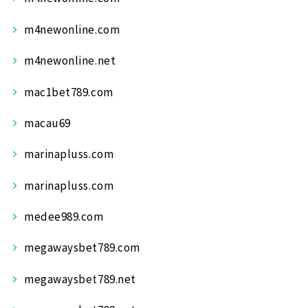
m4newonline.com
m4newonline.net
mac1bet789.com
macau69
marinapluss.com
marinapluss.com
medee989.com
megawaysbet789.com
megawaysbet789.net