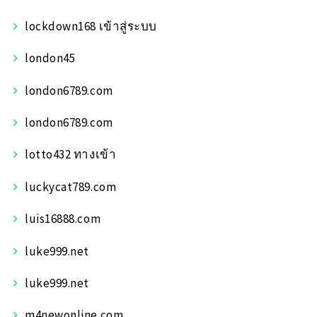
lockdown168 เข้าสู่ระบบ
london45
london6789.com
london6789.com
lotto432 ทางเข้า
luckycat789.com
luis16888.com
luke999.net
luke999.net
m4newonline.com