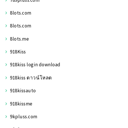
8lots.com
8lots.com
8lots.me
918Kiss
918kiss login download
918kiss ดาวน์โหลด
918kissauto
918kissme
9kpluss.com