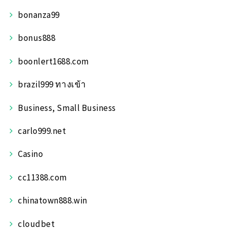
bonanza99
bonus888
boonlert1688.com
brazil999 ทางเข้า
Business, Small Business
carlo999.net
Casino
cc11388.com
chinatown888.win
cloudbet