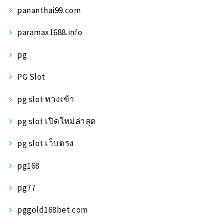
pananthai99.com
paramax1688.info
pg
PG Slot
pg slot ทางเข้า
pg slot เปิดใหม่ล่าสุด
pg slot เว็บตรง
pg168
pg77
pggold168bet.com