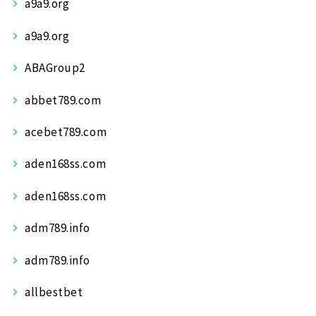
a9a9.org
a9a9.org
ABAGroup2
abbet789.com
acebet789.com
aden168ss.com
aden168ss.com
adm789.info
adm789.info
allbestbet