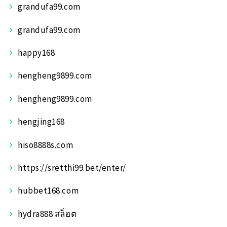
grandufa99.com
grandufa99.com
happy168
hengheng9899.com
hengheng9899.com
hengjing168
hiso8888s.com
https://sretthi99.bet/enter/
hubbet168.com
hydra888 สล็อต