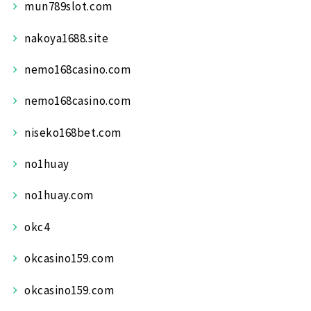
mun789slot.com
nakoya1688.site
nemo168casino.com
nemo168casino.com
niseko168bet.com
no1huay
no1huay.com
okc4
okcasino159.com
okcasino159.com