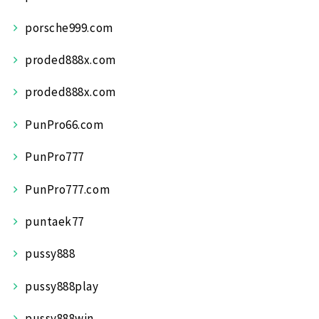
porsche999.com
proded888x.com
proded888x.com
PunPro66.com
PunPro777
PunPro777.com
puntaek77
pussy888
pussy888play
pussy888win