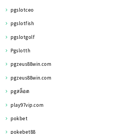
pgslotceo
pgslotfish
pgslotgolf
Pgslotth
pgzeus88win.com
pgzeus88win.com
pgสล็อต
play97vip.com
pokbet
pokebet88