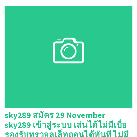
sky289 สมัคร 29 November
sky289 เข้าสู่ระบบ เล่นได้ไม่มีเบื่อ
รองรับทรูวอลเล็ทถอนได้ทันที ไม่มี