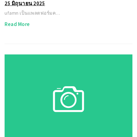
25 มิถุนายน 2025
ufamn เป็นแพลตฟอร์มค…
Read More