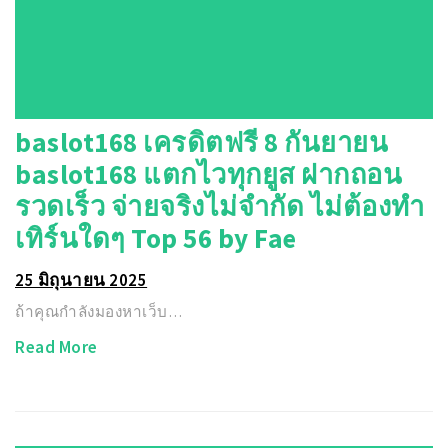
baslot168 เครดิตฟรี 8 กันยายน
baslot168 แตกไวทุกยูส ฝากถอน
รวดเร็ว จ่ายจริงไม่จำกัด ไม่ต้องทำ
เทิร์นใดๆ Top 56 by Fae
25 มิถุนายน 2025
ถ้าคุณกำลังมองหาเว็บ…
Read More