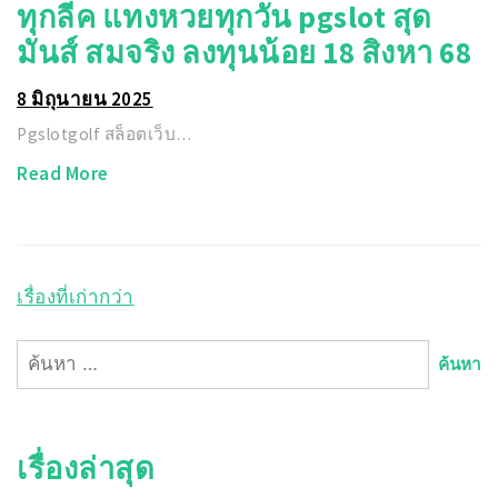
ทุกลีค แทงหวยทุกวัน pgslot สุด
มันส์ สมจริง ลงทุนน้อย 18 สิงหา 68
8 มิถุนายน 2025
Pgslotgolf สล็อตเว็บ…
Read More
เรื่องที่เก่ากว่า
แนะแนว
เรื่อง
ค้นหา
สำหรับ:
เรื่องล่าสุด