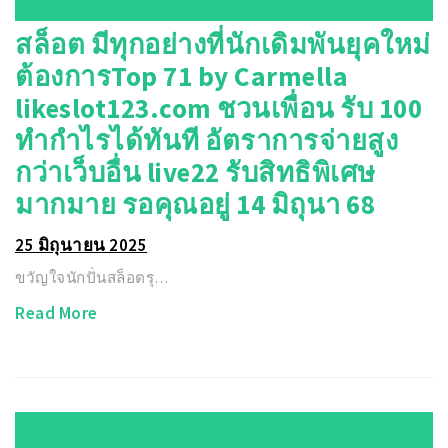
สล็อต มีทุกอย่างที่นักเดิมพันยุคใหม่
ต้องการTop 71 by Carmella
likeslot123.com ชวนเพื่อน รับ 100
ทำกำไรได้ทันที อัตราการจ่ายสูง
กว่าเว็บอื่น live22 รับสิทธิพิเศษ
มากมาย รอคุณอยู่ 14 มิถุนา 68
25 มิถุนายน 2025
ขวัญใจนักปั่นสล็อตรุ…
Read More