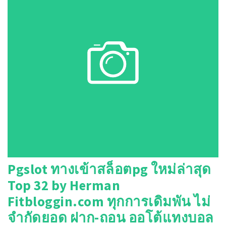
Pgslot ทางเข้าสล็อตpg ใหม่ล่าสุด
Top 32 by Herman
Fitbloggin.com ทุกการเดิมพัน ไม่
จำกัดยอด ฝาก-ถอน ออโต้แทงบอล