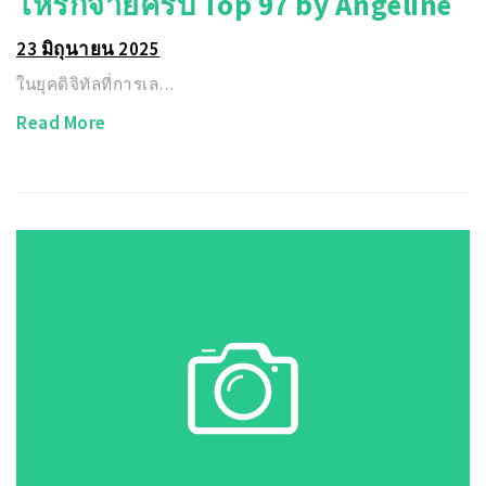
ไหร่ก็จ่ายครบ Top 97 by Angeline
23 มิถุนายน 2025
ในยุคดิจิทัลที่การเล…
Read More