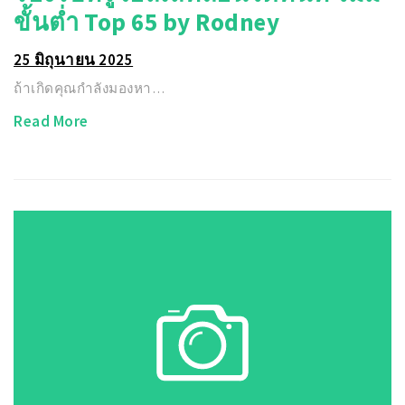
ขั้นต่ำ Top 65 by Rodney
25 มิถุนายน 2025
ถ้าเกิดคุณกำลังมองหา…
Read More