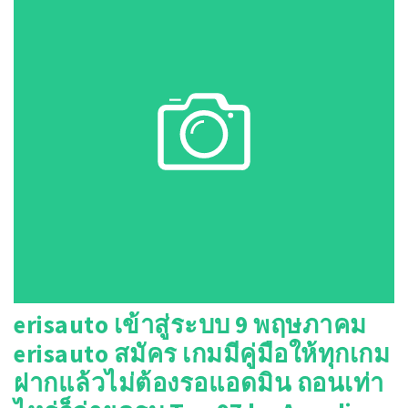
erisauto เข้าสู่ระบบ 9 พฤษภาคม
erisauto สมัคร เกมมีคู่มือให้ทุกเกม
ฝากแล้วไม่ต้องรอแอดมิน ถอนเท่า