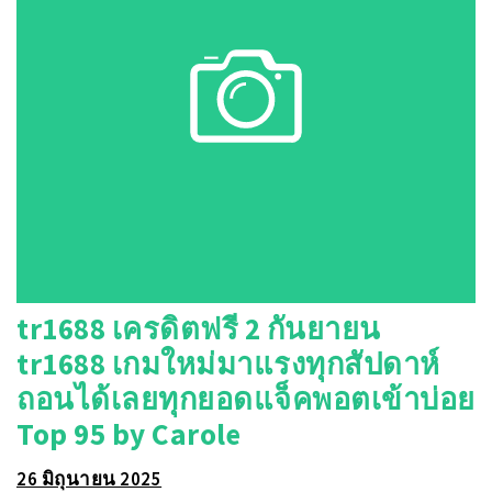
tr1688 เครดิตฟรี 2 กันยายน
tr1688 เกมใหม่มาแรงทุกสัปดาห์
ถอนได้เลยทุกยอดแจ็คพอตเข้าบ่อย
Top 95 by Carole
26 มิถุนายน 2025