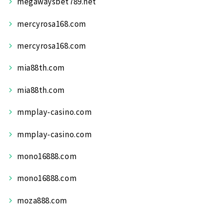
megawaysbet789.net
mercyrosa168.com
mercyrosa168.com
mia88th.com
mia88th.com
mmplay-casino.com
mmplay-casino.com
mono16888.com
mono16888.com
moza888.com