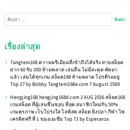
ค้นหา
สำหรับ:
เรื่องล่าสุด
Tangtem168 ความพรีเมียมที่เข้าถึงได้จริง สายสล็อต
ฝาก 60 รับ 300 ห้ามพลาด เล่นลื่น ไม่มีสะดุด คัดมา
แล้ว เล่นได้ทุกเกม สล็อต168 ห้ามพลาด โปรดีรออยู่
Top 27 by Bobby Tangtem168e.com 7 August 2569
Hengjing168 hengjing168d.com 2 AUG 2026 สล็อต168
เกมสล็อต ที่ผู้เล่นชื่นชอบ ที่สุด สมาชิกใหม่รับ 50%
เกมคุรภาพ เว็บโปร่งใส ไลฟ์สด สล็อต ยิงปลา กีฬา ไพ่
เครดิตฟรี ที่ 1 ของเอเชีย Top 73 by Esperanza