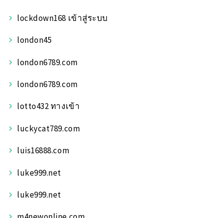
lockdown168 เข้าสู่ระบบ
london45
london6789.com
london6789.com
lotto432 ทางเข้า
luckycat789.com
luis16888.com
luke999.net
luke999.net
m4newonline.com