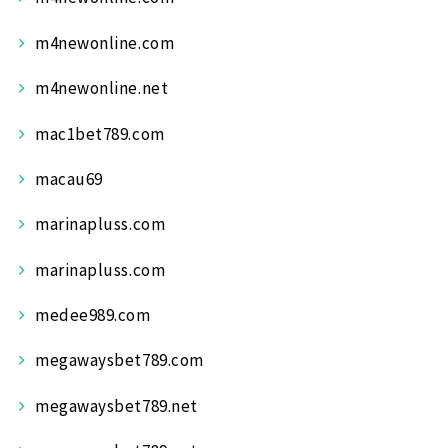
m4newonline.com
m4newonline.net
mac1bet789.com
macau69
marinapluss.com
marinapluss.com
medee989.com
megawaysbet789.com
megawaysbet789.net