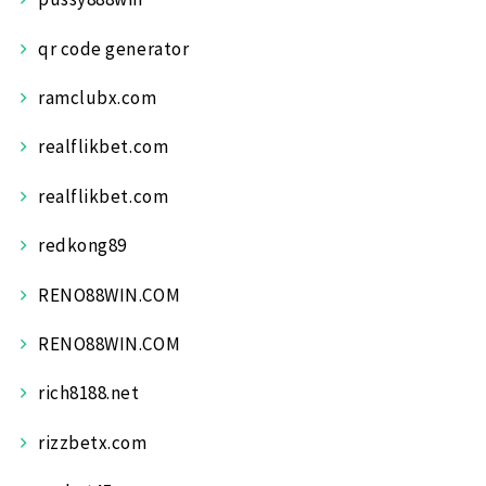
qr code generator
ramclubx.com
realflikbet.com
realflikbet.com
redkong89
RENO88WIN.COM
RENO88WIN.COM
rich8188.net
rizzbetx.com