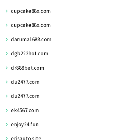
cupcake88x.com
cupcake88x.com
daruma1688.com
dgb222hot.com
dr888bet.com
du2477.com
du2477.com
ek4567.com
enjoy24.fun
erisauto.site