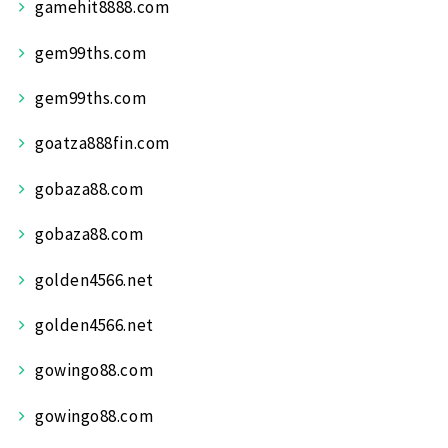
gamehit8888.com
gem99ths.com
gem99ths.com
goatza888fin.com
gobaza88.com
gobaza88.com
golden4566.net
golden4566.net
gowingo88.com
gowingo88.com