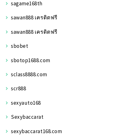
sagame168th
sawan888 เครดิตฟรี
sawan888 เครดิตฟรี
sbobet
sbotop1688.com
sclass8888.com
scr888
sexyauto168
Sexybaccarat
sexybaccarat168.com