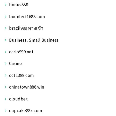
bonus888
boonlert1688.com
brazil999 ทางเข้า
Business, Small Business
carlo999.net
Casino
cc11388.com
chinatown888.win
cloudbet
cupcake88x.com