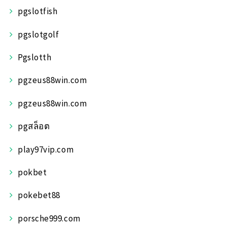
pgslotfish
pgslotgolf
Pgslotth
pgzeus88win.com
pgzeus88win.com
pgสล็อต
play97vip.com
pokbet
pokebet88
porsche999.com