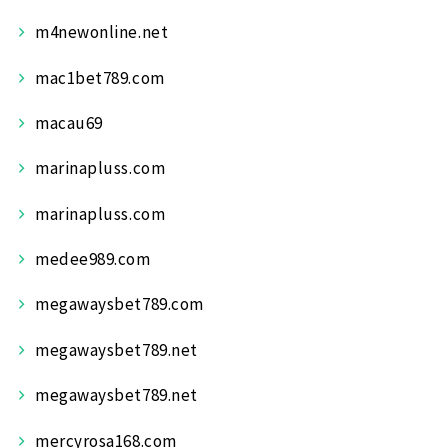
m4newonline.net
mac1bet789.com
macau69
marinapluss.com
marinapluss.com
medee989.com
megawaysbet789.com
megawaysbet789.net
megawaysbet789.net
mercyrosa168.com