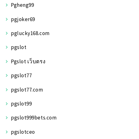
Pgheng99
pgjoker69
pglucky168.com
pgslot
Pgslot เว็บตรง
pgslot77
pgslot77.com
pgslot99
pgslot999bets.com
pgslotceo