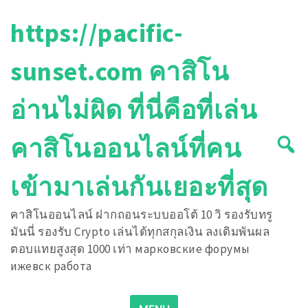
Skip
https://pacific-
to
content
sunset.com คาสิโน
อ่านไม่ผิด ที่นี่คือที่เล่น
คาสิโนออนไลน์ที่คน
เข้ามาเล่นกันเยอะที่สุด
คาสิโนออนไลน์ ฝากถอนระบบออโต้ 10 วิ รองรับทรู
มันนี่ รองรับ Crypto เล่นได้ทุกสกุลเงิน ลงเดิมพันผล
ตอบแทยสูงสุด 1000 เท่า марковские форумы
ижевск работа
Search