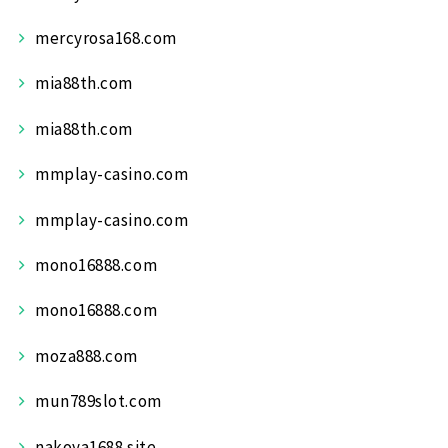
mercyrosa168.com
mia88th.com
mia88th.com
mmplay-casino.com
mmplay-casino.com
mono16888.com
mono16888.com
moza888.com
mun789slot.com
nakoya1688.site