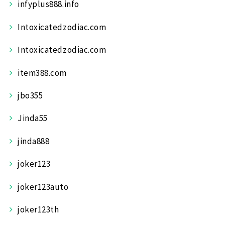
infyplus888.info
Intoxicatedzodiac.com
Intoxicatedzodiac.com
item388.com
jbo355
Jinda55
jinda888
joker123
joker123auto
joker123th