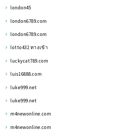
london45
london6789.com
london6789.com
lotto432 ทางเข้า
luckycat789.com
luis16888.com
luke999.net
luke999.net
m4newonline.com
m4newonline.com