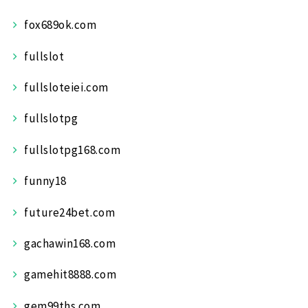
fox689ok.com
fullslot
fullsloteiei.com
fullslotpg
fullslotpg168.com
funny18
future24bet.com
gachawin168.com
gamehit8888.com
gem99ths.com