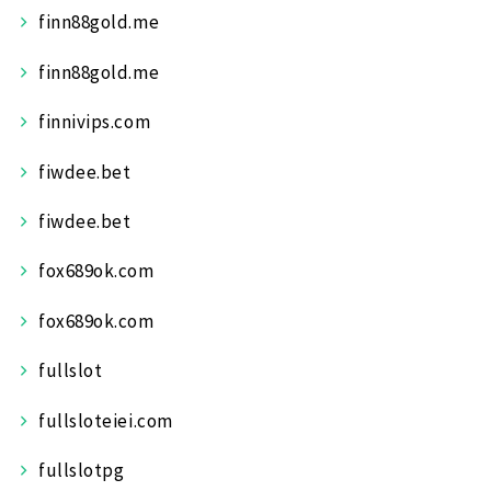
finn88gold.me
finn88gold.me
finnivips.com
fiwdee.bet
fiwdee.bet
fox689ok.com
fox689ok.com
fullslot
fullsloteiei.com
fullslotpg