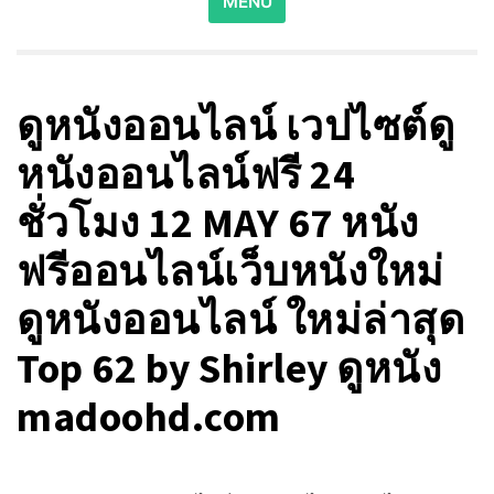
MENU
for:
ดูหนังออนไลน์ เวปไซต์ดู
หนังออนไลน์ฟรี 24
ชั่วโมง 12 MAY 67 หนัง
ฟรีออนไลน์เว็บหนังใหม่
ดูหนังออนไลน์ ใหม่ล่าสุด
Top 62 by Shirley ดูหนัง
madoohd.com