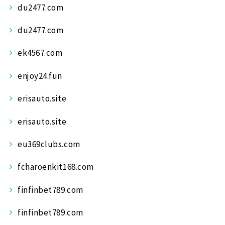
du2477.com
du2477.com
ek4567.com
enjoy24.fun
erisauto.site
erisauto.site
eu369clubs.com
fcharoenkit168.com
finfinbet789.com
finfinbet789.com