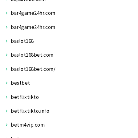
bar4game24hr.com
bar4game24hr.com
baslot168
baslot168bet.com
baslot168bet.com/
bestbet
betflixtikto
betflixtikto.info
betm4vip.com