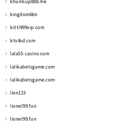
khumsup888.me
kingdom66n
kitti999vip.com
ktv4sd.com
lala55-casino.com
lalikabetsgame.com
lalikabetsgame.com
lion123
lionel99.fun
lionel99.fun