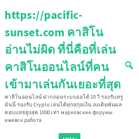
Skip
https://pacific-
to
content
sunset.com คาสิโน
อ่านไม่ผิด ที่นี่คือที่เล่น
คาสิโนออนไลน์ที่คน
เข้ามาเล่นกันเยอะที่สุด
คาสิโนออนไลน์ ฝากถอนระบบออโต้ 10 วิ รองรับทรู
มันนี่ รองรับ Crypto เล่นได้ทุกสกุลเงิน ลงเดิมพันผล
ตอบแทยสูงสุด 1000 เท่า марковские форумы
ижевск работа
Search