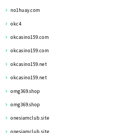
no1huay.com
okc4
okcasino159.com
okcasino159.com
okcasino159.net
okcasino159.net
omg369.shop
omg369.shop
onesiamclub.site
onesiamclub.site