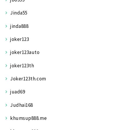
Jinda55
jinda888
joker123
joker123auto
joker123th
Joker123th.com
juad69
Judhai168
khumsup888.me