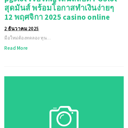
สุดมันส์ พร้อมโอกาสทำเงินง่ายๆ
12 พฤศจิกา 2025 casino online
2 ธันวาคม 2025
มือใหม่ต้องทดลอง ทุน…
Read More