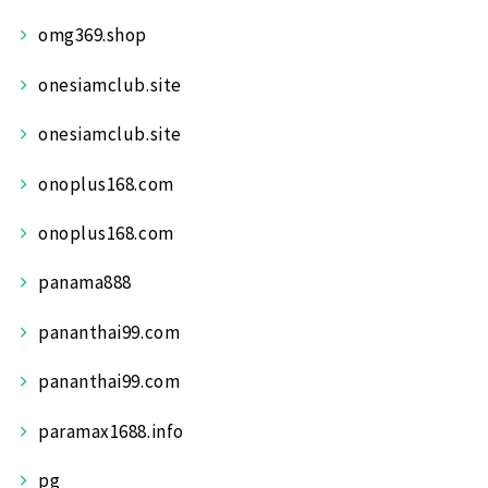
omg369.shop
onesiamclub.site
onesiamclub.site
onoplus168.com
onoplus168.com
panama888
pananthai99.com
pananthai99.com
paramax1688.info
pg