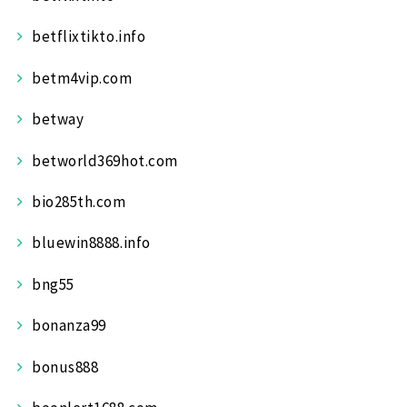
betflixtikto.info
betm4vip.com
betway
betworld369hot.com
bio285th.com
bluewin8888.info
bng55
bonanza99
bonus888