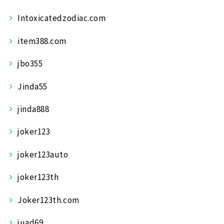
Intoxicatedzodiac.com
item388.com
jbo355
Jinda55
jinda888
joker123
joker123auto
joker123th
Joker123th.com
juad69