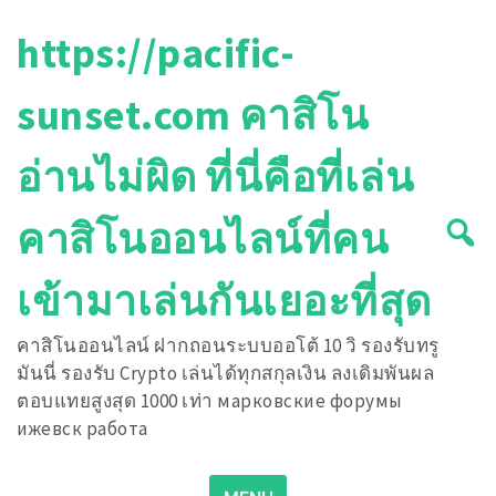
Skip
https://pacific-
to
content
sunset.com คาสิโน
อ่านไม่ผิด ที่นี่คือที่เล่น
คาสิโนออนไลน์ที่คน
เข้ามาเล่นกันเยอะที่สุด
คาสิโนออนไลน์ ฝากถอนระบบออโต้ 10 วิ รองรับทรู
มันนี่ รองรับ Crypto เล่นได้ทุกสกุลเงิน ลงเดิมพันผล
ตอบแทยสูงสุด 1000 เท่า марковские форумы
ижевск работа
Search