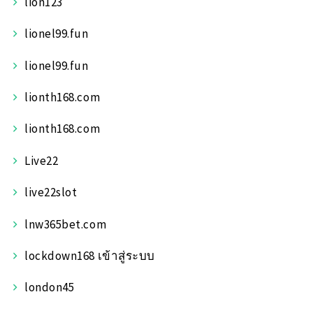
lion123
lionel99.fun
lionel99.fun
lionth168.com
lionth168.com
Live22
live22slot
lnw365bet.com
lockdown168 เข้าสู่ระบบ
london45