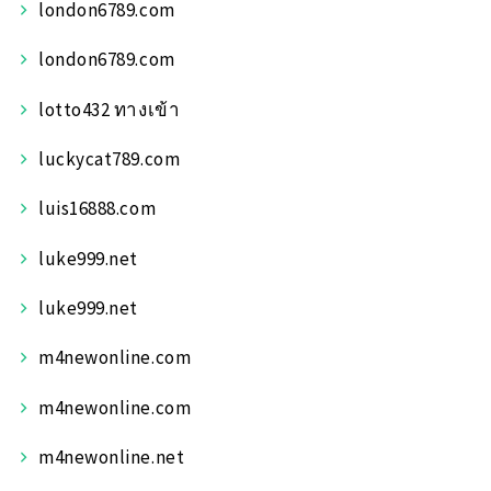
london6789.com
london6789.com
lotto432 ทางเข้า
luckycat789.com
luis16888.com
luke999.net
luke999.net
m4newonline.com
m4newonline.com
m4newonline.net