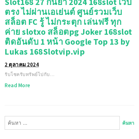
Slot168 27 กันยา 2024 168slot เว็บ
ตรง ไม่ผ่านเอเย่นต์ ศูนย์รวมเว็บ
สล็อต FC รู้ ไม่กระตุก เล่นฟรี ทุก
ค่าย slotxo สล็อตpg Joker 168slot
ติดอันดับ 1 หน้า Google Top 13 by
Lukas 168Slotvip.vip
2 ตุลาคม 2024
รับโชครับทรัพย์ไปกับ…
Read More
ค้นหา
สำหรับ: