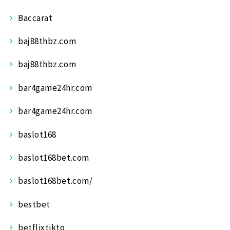
Baccarat
baj88thbz.com
baj88thbz.com
bar4game24hr.com
bar4game24hr.com
baslot168
baslot168bet.com
baslot168bet.com/
bestbet
betflixtikto