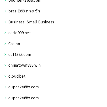
boonlert1688.com
brazil999 ทางเข้า
Business, Small Business
carlo999.net
Casino
cc11388.com
chinatown888.win
cloudbet
cupcake88x.com
cupcake88x.com