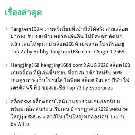
เรื่องล่าสุด
Tangtem168 ความพรีเมียมที่เข้าถึงได้จริง สายสล็อต
ฝาก 60 รับ 300 ห้ามพลาด เล่นลื่น ไม่มีสะดุด คัดมา
แล้ว เล่นได้ทุกเกม สล็อต168 ห้ามพลาด โปรดีรออยู่
Top 27 by Bobby Tangtem168e.com 7 August 2569
Hengjing168 hengjing168d.com 2 AUG 2026 สล็อต168
เกมสล็อต ที่ผู้เล่นชื่นชอบ ที่สุด สมาชิกใหม่รับ 50%
เกมคุรภาพ เว็บโปร่งใส ไลฟ์สด สล็อต ยิงปลา กีฬา ไพ่
เครดิตฟรี ที่ 1 ของเอเชีย Top 73 by Esperanza
สล็อต888 สล็อตออนไลน์มาแรง รวมเกมยอดนิยม
พร้อมเคล็ดลับก่อนเริ่มเล่น 6 กรกฎาคม 2026 website
ใหญ่ jin888.asia คาสิโน เว็บใหญ่ ทดลองเล่น Top 77
by Willis