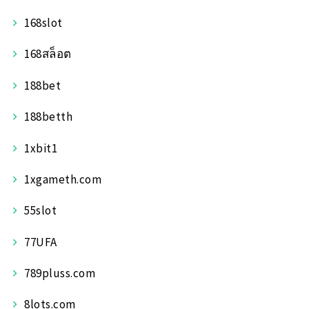
168slot
168สล็อต
188bet
188betth
1xbit1
1xgameth.com
55slot
77UFA
789pluss.com
8lots.com