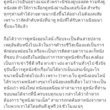
ดูหนัง เว็บอื่นอย่างแน่แท้ เพราะมีช่องดูบอลสด รวมทั้งดู
หนังสด ทำให้การเลือกดูหนังผ่านอินเตอร์เน็ต สำหรับ
ทุกๆท่านทำได้ง่ายดายมากยิ่งขึ้นได้อย่างไม่ต้องสงสัย
เพราะว่าจัดลำดับหนังที่น่าดู หนังที่ได้รับความนิยมมา
ชี้แนะให้แล้ว
ถือได้ว่าการดูหนังออนไลน์ เกือบจะเป็นต้นสายปลาย
เหตุอันดับหนึ่งไปแล้วในการดำรงชีวิตเนื่องแต่เป็นการ
พักผ่อนหย่อนใจ หรือจะเป็นการติดตามดาราและก็หนัง
ที่ชอบ ถ้าเอ่ยถึงในสมัยเก่าการหาดูหนังซักเรื่อง คงต้อง
เป็นการเช่าวีซีดี หรือ หาเช่า vdo ตามร้านทั่วๆไป ซึ่งปัจ
จุปันนี้การดูหนังซักเรื่องไม่ได้ยากเย็นแสนเข็ญอะไร
ขนาดนั้นอีกต่อไปแล้ว เพราะว่าทางเว็บ ดูหนังออนไลน์
ได้รวบรวมหนังต่างๆมากไม่น้อยเลยทีเดียว ไม่ว่าจะเป็น
หนังเก่า หนังใหม่ หนังยอดนิยม ท่าสามารถ ดูหนัง ที่ท่าน
ชอบพอได้จากที่นี่ ครบจบทุกแนว กล่าวได้ว่าถ้าหาก
ต้องการ “ดูหนังผ่านเน็ต” สามารถกดค้นหาหนังจากทาง
เว็บพวกเราได้โดยทันที ดูฟรี 24 ชั่วโมงแน่ๆ