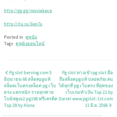
http://gg.gg/moviekece
http://rlu.ru/3ep7a
Posted in
ดูหนัง
Tags
ดูหนังออนไลน์
Pg slot berving.com 5
Pg slot ทางเข้าpg slot มือ
แนะแนว
มิถุนายน 66 สล็อตpgแท้
ถือสล็อตpgแท้ ปลอดภัยเล่น
เรื่อง
สล็อตเว็บตรงสล็อต pg เว็บ
ได้ทุกที่ pg เว็บตรง ที่สุดของ
ตรง แตกหนัก รวมทุกค่าย
เว็บเกมทำเงิน Top 21 by
โบนัสคูณ2 pg168 ฟรีเครดิต
Darrel www.pgslot-1st.com
Top 28 by Alana
11 มิ.ย. 2566