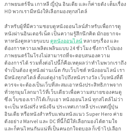
ภาพยนตร์จีน เกาหลี ญี่ปุ่น อินเดีย และก็ค่ายดัง เต็มเรื่อง
HD พวกเรามีหนังให้เลือกมองทุกสไตล์
สำหรับผู้ที่มีความชอบดูหนังออนไลน์สำหรับเพื่อการดู
หนังผ่านอินเตอร์เน็ต เป็นความรู้สึกนึกคิด มักอยากจะ
หาหนังดูหลายๆแบบ
ดูหนังออนไลน์
หลายๆเรื่อง และ
ต้องการความเพลิดเพลินแบบ 24 ชั่วโมง ซึ่งการไปมอง
ภาพยนตร์ในโรงไม่สามารถที่จะตอบสนองความ
ต้องการได้ รวมทั้งต่อไปนี้ก็คือเหตุผลว่าทำไมพวกเราถึง
จำเป็นต้อง ดูหนังผ่านเน็ต กับเว็บไซต์ หนังออนไลน์ เรา
มีหนังทุกสไตล์ ตั้งแต่ดูง่ายไปถึงหนังรางวัล เว็บหนังที่ดี
ควรจะจะต้องเป็นเว็บที่สะสมเอาหนังประสิทธิภาพจาก
ทั่วทุกมุมโลกมาไว้ที่เว็บเดียวเพื่อความสบายของคนดู
ซึ่งเว็บของเราก็ได้เก็บเอา หนังออนไลน์ ทุกสไตล์ไม่ว่า
จะเป็น หนังฝรั่ง หนังจีน ประเทศเกาหลี ประเทศญี่ปุ่น
อินเดีย หรือหนังสำหรับแฟนหนังแนว Super Hero ค่าย
ดังอย่าง Marvel และ DC ที่นี้ก็มีให้เลือกมองได้ตามใจ
และก็คนไหนกันแน่ที่เป็นคนถูกใจดูบอล ก็เข้าไปเลือก