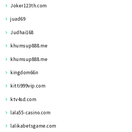
Joker123th.com
juad69
Judhai168
khumsup888.me
khumsup888.me
kingdom66n
kitti999vip.com
ktv4sd.com
lala55-casino.com
lalikabetsgame.com