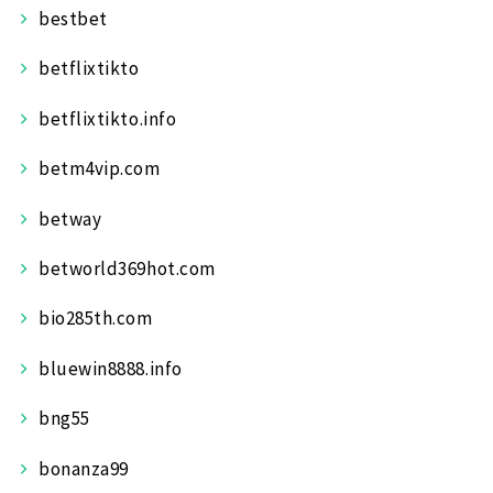
bestbet
betflixtikto
betflixtikto.info
betm4vip.com
betway
betworld369hot.com
bio285th.com
bluewin8888.info
bng55
bonanza99