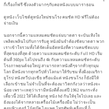
กี่เรื่องก็ฟรี ซึ่งลงตัวมากๆกับคอหนังแบบมาราธอน
ดูหนัง เว็บไซต์ดูหนังใหม่ชนโรง คมชัด HD ฟรีไม่ต้อง
จ่ายเงิน
นอกจากนี้ความแหลมคมชัดแจ่มบาดตา จะบันเทิงใจ
เพลิดเพลินไปกับการรับดู หนังมันจำต้องชัดบาดตา พวก
เราเข้าใจรวมทั้งได้จัดเต็มอัดหนังที่ความคมชัดแบบ
ที่สุดของที่สุด ด้วยความแหลมคมชัดระดับ Full HD เริ่ม
ต้นที่ 360px ไล่ไปจนถึง 4k กับความแหลมคมชัดระดับ
โรงภาพยนต์จอใหญ่ สามารถหาหนังดีๆจากทั่วทุกมุม
โลก มีหนังจากทุกทวีปทั่วโลกมาให้รับชม ทั้งฝั่งอเมริกา
ยุโรป หนังทวีปเอเชีย หรือแม้แต่ หนังชนโรง ก็ยังมีให้
เลือกเข้าชม ไม่จำเป็นที่จะต้องมาวิตกกังวลว่าหนังจะ
น้อย เพราะเหตุว่าเรามีหนังดีตั้งแต่ปี 1962 จนกระทั่ง
เดี๋ยวนี้ 2022 ให้ได้เลือกดู หนัง hd กันให้จุใจไปเลย และ
ยังมองได้จากหลายเครื่องไม้เครื่องมือ ไม่ว่าจะเป็น
คอมพิวเตอร์ โน้ตบุ๊ค ไอแพด โทรศัพท์เคลื่อนที่ ก็