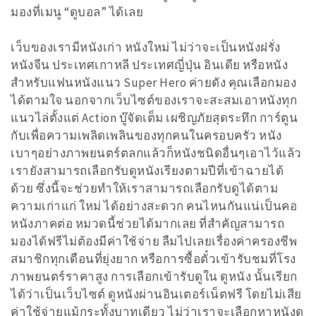
มองที่เมนู “ดูบอล” ได้เลย
เว็บของเรามีหนังเก่า หนังใหม่ ไม่ว่าจะเป็นหนังฝรั่ง
หนังจีน ประเทศเกาหลี ประเทศญี่ปุ่น อินเดีย หรือหนัง
สำหรับแฟนหนังแนว Super Hero ค่ายดัง คุณเลือกมอง
ได้ตามใจ นอกจากเว็บไซต์ของเราจะสะสมเอาหนังทุก
แนวไล่ตั้งแต่ Action บู๊จัดเต็ม เผชิญภัยสุดระทึก การ์ตูน
กับเพื่อความเพลิดเพลินของทุกคนในครอบครัว หนัง
เบาๆอย่างภาพยนตร์ตลกแล้วก็หนังชนิดอื่นๆเอาไว้แล้ว
เรายังสามารถเลือกรับดูหนังเรียงตามปีที่เข้าฉายได้
ด้วย ซึ่งนี้จะช่วยทำให้เราสามารถเลือกรับดูได้ตาม
ความเก่าแก่ ใหม่ ได้อย่างสะดวก คนไหนกันแน่เป็นคอ
หนังภาคต่อ หมวดนี้ช่วยได้มากเลย ที่สำคัญสามารถ
มองได้ฟรีไม่ต้องมีค่าใช้จ่าย ลืมไปเลยเรื่องค่าครองชีพ
สมาชิกทุกเดือนที่ยุ่งยาก หรือการซื้อตั๋วเข้ารับชมที่โรง
ภาพยนตร์ราคาสูง การเลือกเข้ารับดูใน ดูหนัง นั้นเรียก
ได้ว่าเป็นเว็บไซต์ ดูหนังผ่านอินเตอร์เน็ตฟรี โดยไม่เสีย
ค่าใช้จ่ายแม้กระทั้งบาทเดียว ไม่ว่าเราจะเลือกหาหนังดู