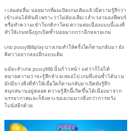
• เล่นต่อลื่น: บ่อยมากที่ผมเปิดเกมเดิมแล้วมีความรู้สึกว่า
เข้าเล่นได้ทันที เพราะว่าไม่ต้องเสียเวล่ำเวลามองฟีพบร์
หรือทำความเข้าใจกติกาใหม่ ความต่อเนื่องแบบนี้เองที่
ทำให้เกมหนึ่งถูกเปิดซ้ำบ่อยมากกว่าอีกหลายเกม
เกม pussy888play บางเกมทำให้ครั้งใดก็ตามกลับมา ยัง
คิดว่าอยากลองอีกแบบเดิม
แม้จะจำเกม pussy888 นั้นก้าวหน้า แต่ว่าก็ไม่ได้
หมายความว่าจะรู้สึกจำเจเสมอไป เกมที่เล่นซ้ำได้นาน
มักมีบางสิ่งที่ทำให้เมื่อใดก็ตามกลับมาเปิดยังรู้สึก
สนุกสนานอยู่ตลอด ความรู้สึกนี้เกิดขึ้นได้เนื่องมาจาก
บรรยากาศและก็จังหวะของเกมมากยิ่งกว่าการหวัง
โบนัสอีกด้วย