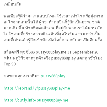
เหมือนกัน
พอเพียงรู้ดีว่าจะเล่นแบบไหน ใช้เวลาเท่าไร หรือมุ่งมาด
อะไรจากเกมนั้นได้ ผู้กระทำดสปินก็รู้สึกเป็นธรรมชาติ
มากเพิ่มขึ้น ท้ายที่สุดแล้วเกมที่อยู่กับพวกเราได้นาน มัก
ไม่ใช่เกมที่สร้างความตื่นเต้นที่สุดในวันแรก แต่ว่าเป็น
เกมที่เล่นแล้วรู้สึกเข้ามือเมื่อใดก็ตามกลับมาเปิดอีกครั้ง
สล็อตฟรี พุซซี่888 pussy888play.me 31 September 26
Mittie ดูรีวิวจากลูกค้าจริง pussy888play แตกทุกชั่วโมง
Top 90
ขอขอบคุณมากที่มา
pussy888play
https://rebrand.ly/pussy888play-me
https://cutly.info/pussy888play-me