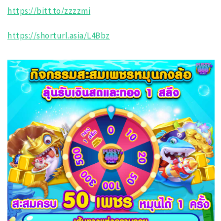
https://bitt.to/zzzzmi
https://shorturl.asia/L4Bbz