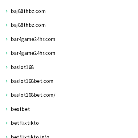
baj88thbz.com
baj88thbz.com
bar4game24hr.com
bar4game24hr.com
baslot168
baslot168bet.com
baslot168bet.com/
bestbet
betflixtikto
betflixtikto.info