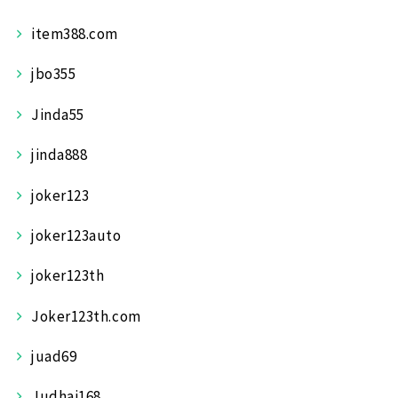
item388.com
jbo355
Jinda55
jinda888
joker123
joker123auto
joker123th
Joker123th.com
juad69
Judhai168