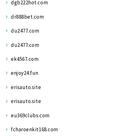
dgb222hot.com
dr888bet.com
du2477.com
du2477.com
ek4567.com
enjoy24.fun
erisauto.site
erisauto.site
eu369clubs.com
fcharoenkit168.com