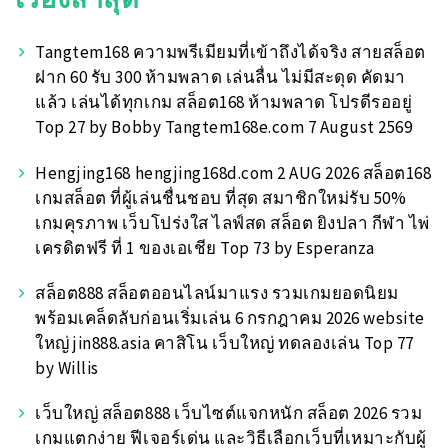
Tangtem168 ความพรีเมียมที่เข้าถึงได้จริง สายสล็อต
ฝาก 60 รับ 300 ห้ามพลาด เล่นลื่น ไม่มีสะดุด คัดมา
แล้ว เล่นได้ทุกเกม สล็อต168 ห้ามพลาด โปรดีรออยู่
Top 27 by Bobby Tangtem168e.com 7 August 2569
Hengjing168 hengjing168d.com 2 AUG 2026 สล็อต168
เกมสล็อต ที่ผู้เล่นชื่นชอบ ที่สุด สมาชิกใหม่รับ 50%
เกมคุรภาพ เว็บโปร่งใส ไลฟ์สด สล็อต ยิงปลา กีฬา ไพ่
เครดิตฟรี ที่ 1 ของเอเชีย Top 73 by Esperanza
สล็อต888 สล็อตออนไลน์มาแรง รวมเกมยอดนิยม
พร้อมเคล็ดลับก่อนเริ่มเล่น 6 กรกฎาคม 2026 website
ใหญ่ jin888.asia คาสิโน เว็บใหญ่ ทดลองเล่น Top 77
by Willis
เว็บใหญ่ สล็อต888 เว็บไซต์แจกหนัก สล็อต 2026 รวม
เกมแตกง่าย ฟีเจอร์เด่น และวิธีเลือกเว็บที่เหมาะกับผู้