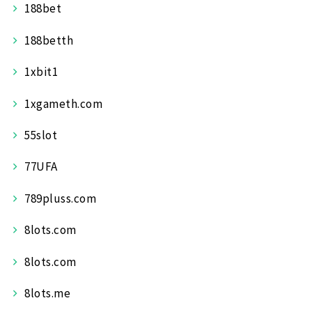
188bet
188betth
1xbit1
1xgameth.com
55slot
77UFA
789pluss.com
8lots.com
8lots.com
8lots.me