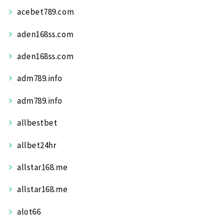
acebet789.com
aden168ss.com
aden168ss.com
adm789.info
adm789.info
allbestbet
allbet24hr
allstar168.me
allstar168.me
alot66