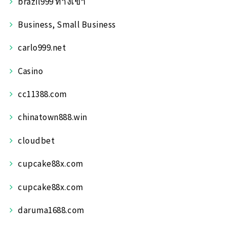
brazil999 ทางเข้า
Business, Small Business
carlo999.net
Casino
cc11388.com
chinatown888.win
cloudbet
cupcake88x.com
cupcake88x.com
daruma1688.com