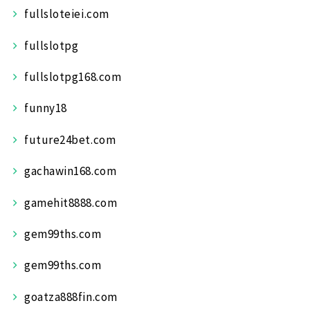
fullsloteiei.com
fullslotpg
fullslotpg168.com
funny18
future24bet.com
gachawin168.com
gamehit8888.com
gem99ths.com
gem99ths.com
goatza888fin.com