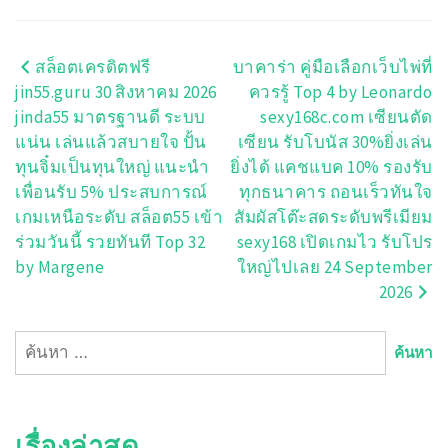
สล็อตเครดิตฟรี
บาคาร่า คู่มือเลือกเว็บไพ่ที่
แนะแนว
jin55.guru 30 สิงหาคม 2026
ควรรู้ Top 4 by Leonardo
เรื่อง
jinda55 มาตรฐานดี ระบบ
sexy168c.com เซียนตัด
แน่น เล่นแล้วสบายใจ ปั้น
เซียน รับโบนัส 30%ยิ่งเล่น
ทุนจิ๋มเป็นทุนใหญ่ แนะนำ
ยิ่งได้ แคชแบค 10% รองรับ
เพื่อนรับ 5% ประสบการณ์
ทุกธนาคาร ถอนเร็วทันใจ
เกมเหนือระดับ สล็อต55 เข้า
สัมผัสโต๊ะสดระดับพรีเมียม
ร่วมวันนี้ รวยทันที Top 32
sexy168 เปิดเกมไว รับโปร
by Margene
ใหญ่ไปเลย 24 September
2026
ค้นหา
สำหรับ:
เรื่องล่าสุด