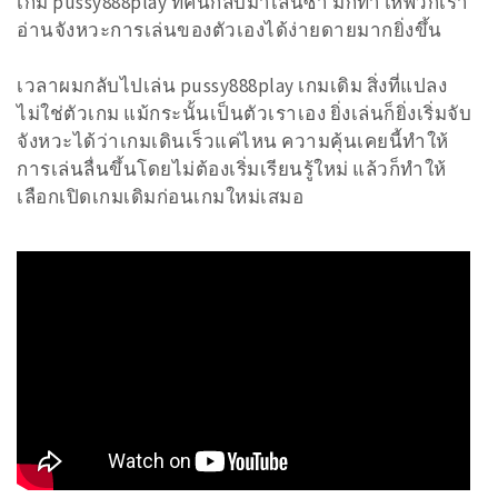
เกม pussy888play ที่คนกลับมาเล่นซ้ำ มักทำให้พวกเรา
อ่านจังหวะการเล่นของตัวเองได้ง่ายดายมากยิ่งขึ้น
เวลาผมกลับไปเล่น pussy888play เกมเดิม สิ่งที่แปลง
ไม่ใช่ตัวเกม แม้กระนั้นเป็นตัวเราเอง ยิ่งเล่นก็ยิ่งเริ่มจับ
จังหวะได้ว่าเกมเดินเร็วแค่ไหน ความคุ้นเคยนี้ทำให้
การเล่นลื่นขึ้นโดยไม่ต้องเริ่มเรียนรู้ใหม่ แล้วก็ทำให้
เลือกเปิดเกมเดิมก่อนเกมใหม่เสมอ