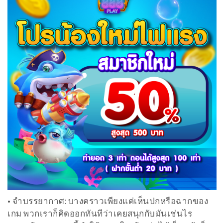
• จำบรรยากาศ: บางคราวเพียงแค่เห็นปกหรือฉากของ
เกม พวกเราก็คิดออกทันทีว่าเคยสนุกกับมันเช่นไร