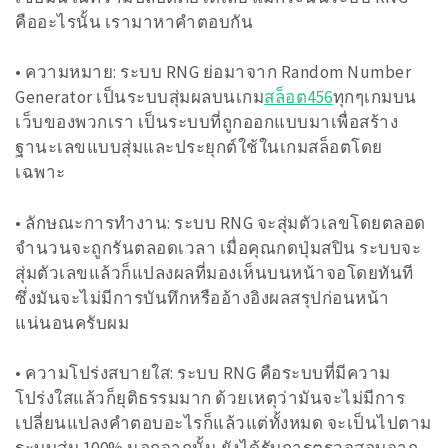
คืออะไรนั้น เรามาหาคำตอบกัน
• ความหมาย: ระบบ RNG ย่อมาจาก Random Number
Generator เป็นระบบสุ่มผลบนเกม
สล็อต456
ทุกๆเกมบน
เว็บของพวกเรา เป็นระบบที่ถูกออกแบบมาเพื่อสร้าง
ฐานะเลขแบบสุ่มและประยุกต์ใช้ในเกมสล็อตโดย
เฉพาะ
• ลักษณะการทำงาน: ระบบ RNG จะสุ่มตัวเลขโดยตลอด
จำนวนจะถูกรันตลอดเวลา เมื่อคุณกดปุ่มสปิน ระบบจะ
สุ่มตัวเลขแล้วก็แปลงผลที่มองเห็นบนหน้าจอโดยทันที
ซึ่งมันจะไม่มีการบันทึกหรืออ้างอิงผลสรุปก่อนหน้า
แน่นอนครับผม
• ความโปร่งสบายใส: ระบบ RNG คือระบบที่มีความ
โปร่งใสแล้วก็ยุติธรรมมาก ด้วยเหตุว่ามันจะไม่มีการ
เปลี่ยนแปลงคำตอบอะไรก็แล้วแต่ทั้งหมด จะเป็นไปตาม