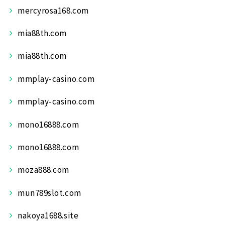
mercyrosa168.com
mia88th.com
mia88th.com
mmplay-casino.com
mmplay-casino.com
mono16888.com
mono16888.com
moza888.com
mun789slot.com
nakoya1688.site