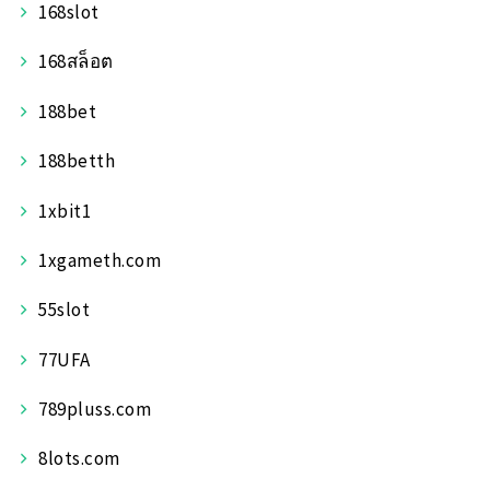
168slot
168สล็อต
188bet
188betth
1xbit1
1xgameth.com
55slot
77UFA
789pluss.com
8lots.com