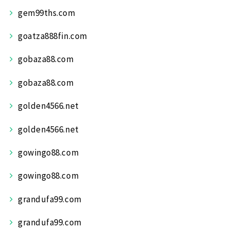
gem99ths.com
goatza888fin.com
gobaza88.com
gobaza88.com
golden4566.net
golden4566.net
gowingo88.com
gowingo88.com
grandufa99.com
grandufa99.com