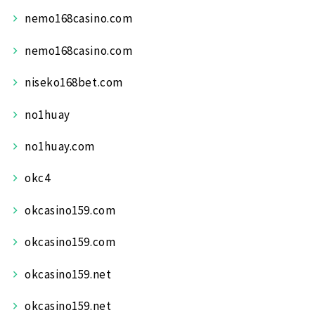
nemo168casino.com
nemo168casino.com
niseko168bet.com
no1huay
no1huay.com
okc4
okcasino159.com
okcasino159.com
okcasino159.net
okcasino159.net