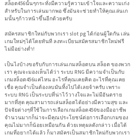
สล็อต456นั้นๆกระทั่งมีความรู้ความเข้าใจและความเก่ง
สำหรับในการเล่นมากพอ ซึ่งมันจะช่วยทำให้คุณเล่นเก
มนั้นๆก้าวหน้าขึ้นอีกด้วยครับ
สมัครสมาชิกใหม่กับพวกเรา slot pg ได้ก่อนผู้ใดกัน เล่น
เกมใหม่ๆได้โดยทันที ลงทะเบียนสมัครสมาชิกใหม่ฟรี
ไม่มีอย่างต่ำ!
เป็นไงบ้างขอรับกับการเล่นเกมสล็อตบน สล็อต ของพวก
เรา คุณจะมองเห็นได้ว่า ระบบ RNG มีความจำเป็นกับ
เกมสล็อต456แค่ไหน อะไรที่คุณเคยคิด อะไรที่คุณเคย
เชื่อ คุณจำเป็นต้องลบมันทิ้งไปได้เลยจ้าครับ เพราะ
ระบบ RNG เป็นระบบที่น่าไว้วางใจและไม่มีอันตราย
มากที่สุด คุณสามารถเล่นสล็อตได้อย่างมีความสุข และ
ปัจจัยต่างๆที่ใช้ในการเลือกเกมสล็อต456ของมืออาชีพ
จำนวนมากก็น่าจะมีคุณประโยชน์ต่อการเลือกเกมของ
คุณไม่มากก็น้อยเหมือนกัน ด้วยเหตุผลดังกล่าว เมื่อได้
เกมที่อยากได้แล้ว ก็มาสมัครเป็นสมาชิกใหม่กับพวกเรา