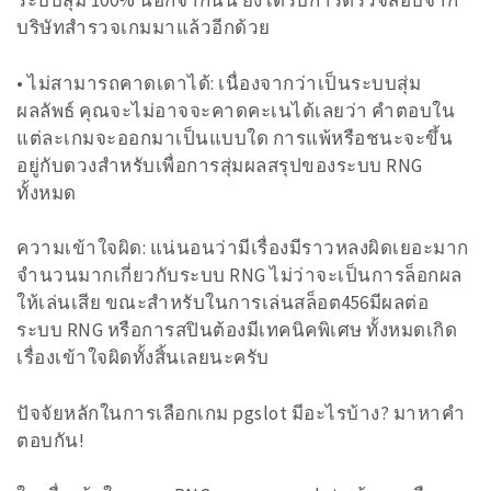
ระบบสุ่ม 100% นอกจากนั้น ยังได้รับการตรวจสอบจาก
บริษัทสำรวจเกมมาแล้วอีกด้วย
• ไม่สามารถคาดเดาได้: เนื่องจากว่าเป็นระบบสุ่ม
ผลลัพธ์ คุณจะไม่อาจจะคาดคะเนได้เลยว่า คำตอบใน
แต่ละเกมจะออกมาเป็นแบบใด การแพ้หรือชนะจะขึ้น
อยู่กับดวงสำหรับเพื่อการสุ่มผลสรุปของระบบ RNG
ทั้งหมด
ความเข้าใจผิด: แน่นอนว่ามีเรื่องมีราวหลงผิดเยอะมาก
จำนวนมากเกี่ยวกับระบบ RNG ไม่ว่าจะเป็นการล็อกผล
ให้เล่นเสีย ขณะสำหรับในการเล่นสล็อต456มีผลต่อ
ระบบ RNG หรือการสปินต้องมีเทคนิคพิเศษ ทั้งหมดเกิด
เรื่องเข้าใจผิดทั้งสิ้นเลยนะครับ
ปัจจัยหลักในการเลือกเกม pgslot มีอะไรบ้าง? มาหาคำ
ตอบกัน!