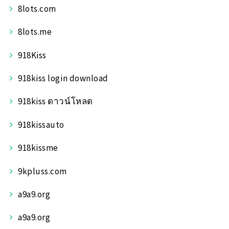
8lots.com
8lots.me
918Kiss
918kiss login download
918kiss ดาวน์โหลด
918kissauto
918kissme
9kpluss.com
a9a9.org
a9a9.org