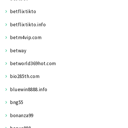
betflixtikto
betflixtikto.info
betm4vip.com
betway
betworld369hot.com
bio285th.com
bluewin8888.info
bng55
bonanza99