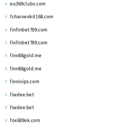
eu369clubs.com
fcharoenkit168.com
finfinbet789.com
finfinbet789.com
finn88gold.me
finn88gold.me
finnivips.com
fiwdee.bet
fiwdee.bet
fox689ok.com