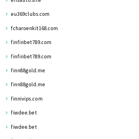
erisauto.site
eu369clubs.com
fcharoenkit168.com
finfinbet789.com
finfinbet789.com
finn88gold.me
finn88gold.me
finnivips.com
fiwdee.bet
fiwdee.bet