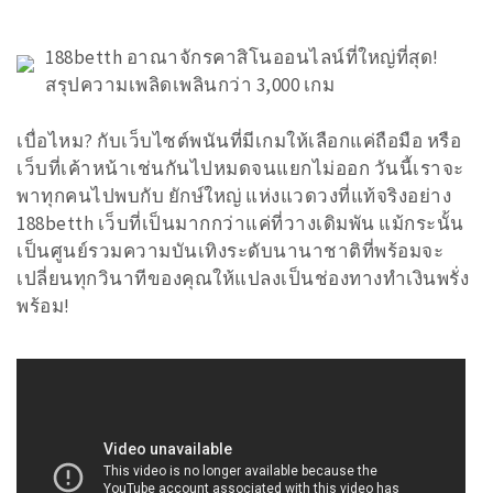
188betth อาณาจักรคาสิโนออนไลน์ที่ใหญ่ที่สุด!
สรุปความเพลิดเพลินกว่า 3,000 เกม
เบื่อไหม? กับเว็บไซต์พนันที่มีเกมให้เลือกแค่ถือมือ หรือ
เว็บที่เค้าหน้าเช่นกันไปหมดจนแยกไม่ออก วันนี้เราจะ
พาทุกคนไปพบกับ ยักษ์ใหญ่ แห่งแวดวงที่แท้จริงอย่าง
188betth เว็บที่เป็นมากกว่าแค่ที่วางเดิมพัน แม้กระนั้น
เป็นศูนย์รวมความบันเทิงระดับนานาชาติที่พร้อมจะ
เปลี่ยนทุกวินาทีของคุณให้แปลงเป็นช่องทางทำเงินพรั่ง
พร้อม!