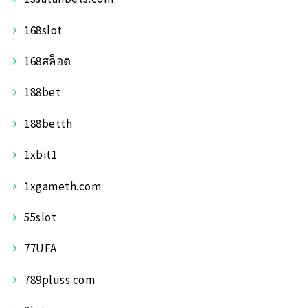
168slot
168สล็อต
188bet
188betth
1xbit1
1xgameth.com
55slot
77UFA
789pluss.com