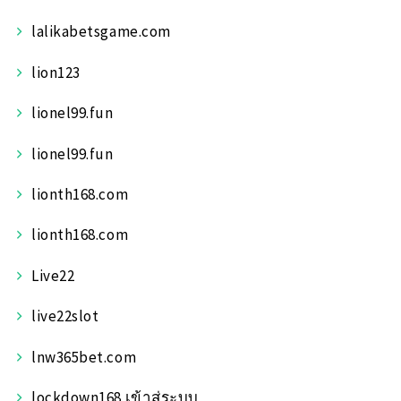
lalikabetsgame.com
lion123
lionel99.fun
lionel99.fun
lionth168.com
lionth168.com
Live22
live22slot
lnw365bet.com
lockdown168 เข้าสู่ระบบ