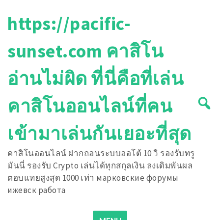
Skip
https://pacific-
to
content
sunset.com คาสิโน
อ่านไม่ผิด ที่นี่คือที่เล่น
คาสิโนออนไลน์ที่คน
เข้ามาเล่นกันเยอะที่สุด
คาสิโนออนไลน์ ฝากถอนระบบออโต้ 10 วิ รองรับทรู
มันนี่ รองรับ Crypto เล่นได้ทุกสกุลเงิน ลงเดิมพันผล
ตอบแทยสูงสุด 1000 เท่า марковские форумы
ижевск работа
Search