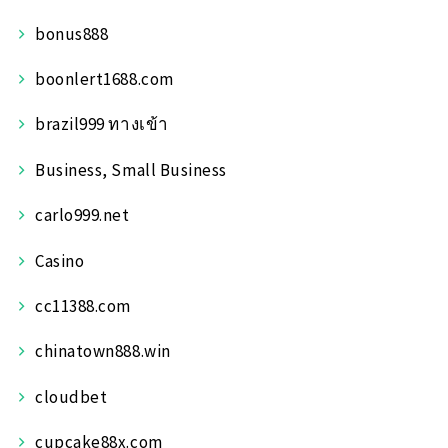
bonus888
boonlert1688.com
brazil999 ทางเข้า
Business, Small Business
carlo999.net
Casino
cc11388.com
chinatown888.win
cloudbet
cupcake88x.com