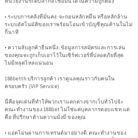
หน่วยงานระดับสากล เชื่อมั่นได้ในความถูกต้อง
• ระบบการคลังที่มั่นคง: จะถอนหลักหมื่น หรือหลักล้าน
ระบบอัตโนมัติของเราพร้อมโอนเข้าบัญชีคุณด้านในไม่
กี่นาที
• ความลับลูกค้ายืนหนึ่ง: ข้อมูลการสมัครและการเล่น
ของคุณจะถูกเก็บเอาไว้ในเซิร์ฟเวอร์ที่ปลอดภัยที่สุด
ไม่มีหลุดไหลแน่นอน
188betth บริการลูกค้า เราดูแลคุณราวกับคนใน
ครอบครัว (VIP Service)
นี่คือจุดเด่นที่ทำให้พวกเราแตกต่างจากเว็บทั่วไปจ้ะ
คณะทำงานของ 188bet ไม่ใช่แค่บุคลากรตอบแชท แต่
คือ ที่ปรึกษาด้านความมั่งมี ของคุณ
• แอดไม่นผ่านการเทรนด์มาอย่างดี: คณะทำงานของ