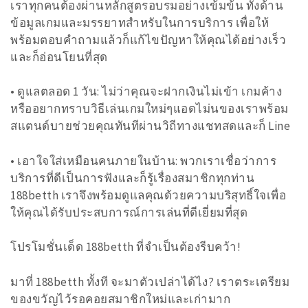
เราทุกคนต้องผ่านหลักสูตรอบรมอย่างเข้มข้น ทั้งด้าน
ข้อมูลเกมและมรรยาทสำหรับในการบริการ เพื่อให้
พร้อมตอบคำถามแล้วก็แก้ไขปัญหาให้คุณได้อย่างเร็ว
และก็อ่อนโยนที่สุด
• ดูแลตลอด 1 วัน: ไม่ว่าคุณจะฝากเงินไม่เข้า เกมค้าง
หรืออยากทราบวิธีเล่นเกมใหม่ๆแอดไม่นของเราพร้อม
สแตนด์บายช่วยคุณทันทีผ่านวิถีทางแชทสดและก็ Line
• เอาใจใส่เหมือนคนภายในบ้าน: พวกเราเชื่อว่าการ
บริการที่ดีเป็นการฟังและก็รู้เรื่องสมาชิกทุกท่าน
188betth เราจึงพร้อมดูแลคุณด้วยความบริสุทธิ์ใจเพื่อ
ให้คุณได้รับประสบการณ์การเล่นที่ดีเยี่ยมที่สุด
โปรโมชั่นเด็ด 188betth ที่จำเป็นต้องรีบคว้า!
มาที่ 188betth ทั้งที จะมาตัวเปล่าได้ไง? เราตระเตรียม
ของขวัญไว้รอคอยสมาชิกใหม่และเก่ามาก