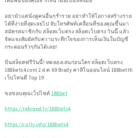
เดิมพันของคุณจากหน้ามือเป็นหลังมือ
อย่ามัวแต่นั่งดูคนอื่นๆร่ำรวย อย่าทำให้โอกาสสร้างราย
ได้ที่ง่ายที่สุดเลยไป จับโทรศัพท์เคลื่อนที่ของคุณขึ้นมา
สมัครสมาชิกกับ สล็อตเว็บตรง สล็อตเว็บตรง วันนี้ แล้ว
จัดแจงสัมผัสกับความระทึกใจของการเห็นเงินในบัญชี
กระดอนรัวๆกันได้เลย!
ปั่นสล็อตฟรีวันนี้! ทดลองเล่นก่อนใคร สล็อตเว็บตรง
188bets4.com 2 ส.ค. 69 Brady คาสิโนออนไลน์ 188betth
เว็บไหนดี Top 19
ขอขอบคุณเว็ปไซต์
188bet
https://rebrand.ly/188bets4
https://cutly.info/188bets4