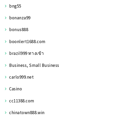
bng55
bonanza99
bonus888
boonlert1688.com
brazil999 ทางเข้า
Business, Small Business
carlo999.net
Casino
cc11388.com
chinatown888.win