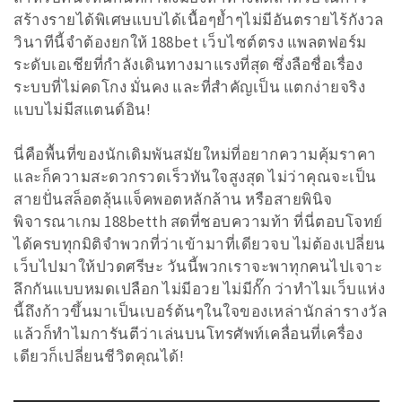
สร้างรายได้พิเศษแบบได้เนื้อๆย้ำๆไม่มีอันตรายไร้กังวล
วินาทีนี้จำต้องยกให้ 188bet เว็บไซต์ตรง แพลตฟอร์ม
ระดับเอเชียที่กำลังเดินทางมาแรงที่สุด ซึ่งลือชื่อเรื่อง
ระบบที่ไม่คดโกง มั่นคง และที่สำคัญเป็น แตกง่ายจริง
แบบไม่มีสแตนด์อิน!
นี่คือพื้นที่ของนักเดิมพันสมัยใหม่ที่อยากความคุ้มราคา
และก็ความสะดวกรวดเร็วทันใจสูงสุด ไม่ว่าคุณจะเป็น
สายปั่นสล็อตลุ้นแจ็คพอตหลักล้าน หรือสายพินิจ
พิจารณาเกม 188betth สดที่ชอบความท้า ที่นี่ตอบโจทย์
ได้ครบทุกมิติจำพวกที่ว่าเข้ามาที่เดียวจบ ไม่ต้องเปลี่ยน
เว็บไปมาให้ปวดศรีษะ วันนี้พวกเราจะพาทุกคนไปเจาะ
ลึกกันแบบหมดเปลือก ไม่มีอวย ไม่มีกั๊ก ว่าทำไมเว็บแห่ง
นี้ถึงก้าวขึ้นมาเป็นเบอร์ต้นๆในใจของเหล่านักล่ารางวัล
แล้วก็ทำไมการันตีว่าเล่นบนโทรศัพท์เคลื่อนที่เครื่อง
เดียวก็เปลี่ยนชีวิตคุณได้!