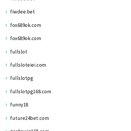
fiwdee.bet
fox689ok.com
fox689ok.com
fullslot
fullsloteiei.com
fullslotpg
fullslotpg168.com
funny18
future24bet.com