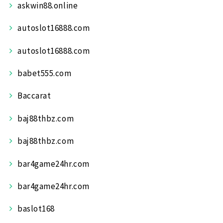
askwin88.online
autoslot16888.com
autoslot16888.com
babet555.com
Baccarat
baj88thbz.com
baj88thbz.com
bar4game24hr.com
bar4game24hr.com
baslot168