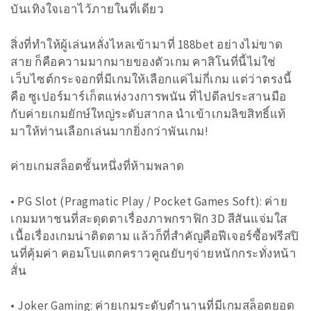
บันเทิงใจเอาไว้ภายในที่เดียว
สิ่งที่ทำให้ผู้เล่นหลั่งไหลเข้ามาที่ 188bet อย่างไม่ขาด
สาย ก็คือความมากมายของตัวเกม คาสิโนที่นี้ไม่ใช่
เว็บไซต์กระจอกที่มีเกมให้เลือกแค่ไม่กี่เกม แต่ว่าตรงนี้
คือ ซูเปอร์มาร์เก็ตแห่งวงการพนัน ที่ไปดีลประสานมือ
กับค่ายเกมยักษ์ใหญ่ระดับสากล นำเข้าเกมลิขสิทธิ์แท้
มาให้ท่านเลือกเล่นมากยิ่งกว่าพันเกม!
ค่ายเกมสล็อตชั้นหนึ่งที่ห้ามพลาด
• PG Slot (Pragmatic Play / Pocket Games Soft): ค่าย
เกมมหาชนที่สะดุดตาเรื่องภาพกราฟิก 3D สีสันแจ่มใส
เนื้อเรื่องเกมน่าติดตาม แล้วก็ที่สำคัญคือฟีเจอร์ซื้อฟรีสปิ
นที่คุ้มค่า คอมโบแตกคราวคูณยับๆจ่ายหนักกระทั่งหน้า
สั่น
• Joker Gaming: ค่ายเกมระดับตำนานที่มีเกมสล็อตยอด