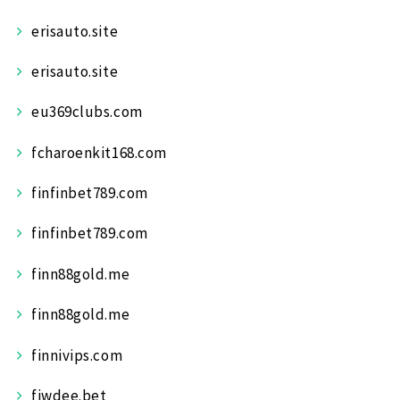
erisauto.site
erisauto.site
eu369clubs.com
fcharoenkit168.com
finfinbet789.com
finfinbet789.com
finn88gold.me
finn88gold.me
finnivips.com
fiwdee.bet