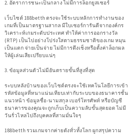
2. อัตราการชนะเป็นกลาง ไม่มีการล็อกยูสเซอร์
เว็บไซต์ 188betth ตรงจะใช้ระบบหลักการทำงานของ
เกมที่เป็นมาตรฐานสากล มีใบเซอร์การันตีจากองค์กร
วิเคราะห์เกมระดับประเทศ ทำให้ค่าการออกรางวัล
(RTP) เป็นไปอย่างโปร่งใสตามธรรมชาติของเกม หมุน
เป็นแตก จ่ายเป็นจ่าย ไม่มีการดึงเช็งหรือตั้งค่าล็อกผล
ให้ผู้เล่นเสียเปรียบแน่ๆ
3. ข้อมูลส่วนตัวไม่มีอันตรายขั้นที่สูงที่สุด
ระบบหลังบ้านของเว็บไซต์ตรงจะใช้เทคโนโลยีการเข้า
รหัสข้อมูลที่หนาแน่นเทียบเท่ากับระบบของธนาคารชั้น
แนวหน้า ข้อมูลชื่อ-นามสกุล เบอร์โทรศัพท์ หรือบัญชี
ธนาคารของคุณจะถูกเก็บเป็นความลับขั้นสุดยอด ไม่มี
วันรั่วไหลไปถึงบุคคลที่สามมั่นใจๆ
188betth รวมเกมจากค่ายดังทั่วทั้งโลก ผูกสรุปความ