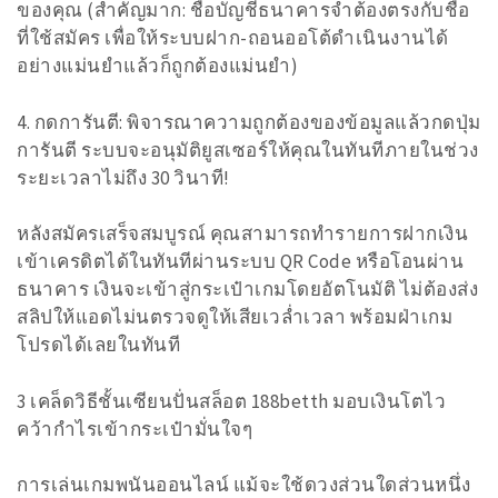
ของคุณ (สำคัญมาก: ชื่อบัญชีธนาคารจำต้องตรงกับชื่อ
ที่ใช้สมัคร เพื่อให้ระบบฝาก-ถอนออโต้ดำเนินงานได้
อย่างแม่นยำแล้วก็ถูกต้องแม่นยำ)
4. กดการันตี: พิจารณาความถูกต้องของข้อมูลแล้วกดปุ่ม
การันตี ระบบจะอนุมัติยูสเซอร์ให้คุณในทันทีภายในช่วง
ระยะเวลาไม่ถึง 30 วินาที!
หลังสมัครเสร็จสมบูรณ์ คุณสามารถทำรายการฝากเงิน
เข้าเครดิตได้ในทันทีผ่านระบบ QR Code หรือโอนผ่าน
ธนาคาร เงินจะเข้าสู่กระเป๋าเกมโดยอัตโนมัติ ไม่ต้องส่ง
สลิปให้แอดไม่นตรวจดูให้เสียเวล่ำเวลา พร้อมฝ่าเกม
โปรดได้เลยในทันที
3 เคล็ดวิธีชั้นเซียนปั่นสล็อต 188betth มอบเงินโตไว
คว้ากำไรเข้ากระเป๋ามั่นใจๆ
การเล่นเกมพนันออนไลน์ แม้จะใช้ดวงส่วนใดส่วนหนึ่ง