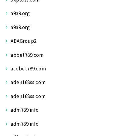
a9a9.org
a9a9.org
ABAGroup2
abbet789.com
acebet789.com
aden168ss.com
aden168ss.com
adm789.info
adm789.info