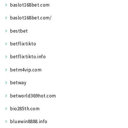
baslot168bet.com
baslot168bet.com/
bestbet
betflixtikto
betflixtikto.info
betm4vip.com
betway
betworld369hot.com
bio285th.com
bluewin8888.info