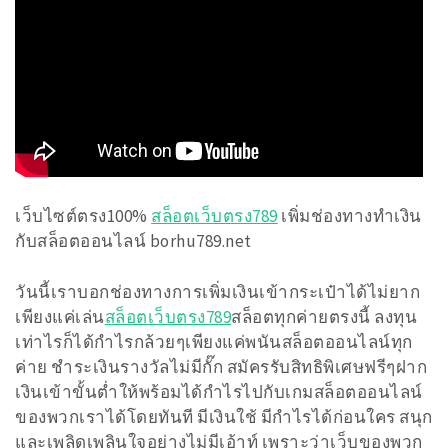
เว็บไซต์ตรง100%
สล็อตเว็บตรง789
เพิ่มช่องทางทำเงิน
กับสล็อตออนไลน์ borhu789.net
วันนี้เราบอกช่องทางการเพิ่มเงินเข้ากระเป๋าได้ไม่ยาก
เพียงแค่เล่น
สล็อตเว็บตรง789
สล็อตทุกค่ายตรงนี้ ลงทุน
เท่าไรก็ได้กำไรกล้วยๆเพียงแค่พนันสล็อตออนไลน์ทุก
ค่าย ชำระเงินรางวัลไม่มีกั๊ก สมัครรับสิทธิพิเศษฟรีๆฝาก
เงินเข้าขั้นต่ำให้พร้อมได้กำไรไปกับเกมสล็อตออนไลน์
ของพวกเราได้โดยทันที มีเงินใช้ มีกำไรได้ก่อนใคร สนุก
และเพลิดเพลินใจอย่างไม่มีเอ้าท์ เพราะว่าเว็บของพวก