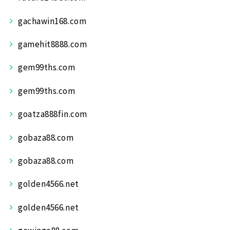
gachawin168.com
gamehit8888.com
gem99ths.com
gem99ths.com
goatza888fin.com
gobaza88.com
gobaza88.com
golden4566.net
golden4566.net