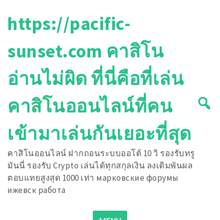
Skip
https://pacific-
to
content
sunset.com คาสิโน
อ่านไม่ผิด ที่นี่คือที่เล่น
คาสิโนออนไลน์ที่คน
เข้ามาเล่นกันเยอะที่สุด
คาสิโนออนไลน์ ฝากถอนระบบออโต้ 10 วิ รองรับทรู
มันนี่ รองรับ Crypto เล่นได้ทุกสกุลเงิน ลงเดิมพันผล
ตอบแทยสูงสุด 1000 เท่า марковские форумы
ижевск работа
Search