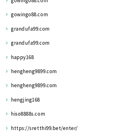
gowingo88.com
gowingo88.com
grandufa99.com
grandufa99.com
happy168
hengheng9899.com
hengheng9899.com
hengjing168
hiso8888s.com
https://sretthi99.bet/enter/