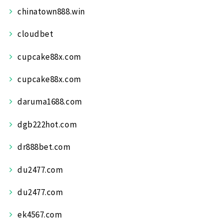
chinatown888.win
cloudbet
cupcake88x.com
cupcake88x.com
daruma1688.com
dgb222hot.com
dr888bet.com
du2477.com
du2477.com
ek4567.com