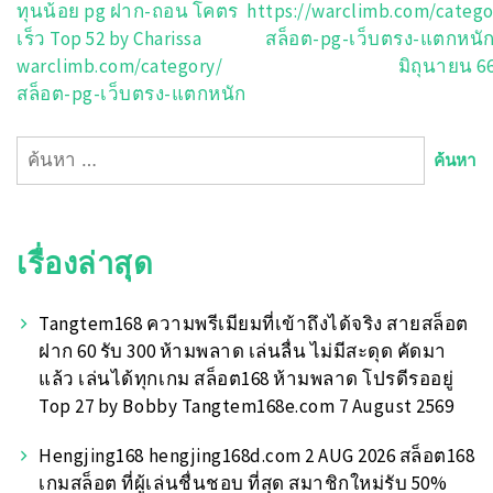
ทุนน้อย pg ฝาก-ถอน โคตร
https://warclimb.com/catego
เร็ว Top 52 by Charissa
สล็อต-pg-เว็บตรง-แตกหนัก
warclimb.com/category/
มิถุนายน 6
สล็อต-pg-เว็บตรง-แตกหนัก
ค้นหา
สำหรับ:
เรื่องล่าสุด
Tangtem168 ความพรีเมียมที่เข้าถึงได้จริง สายสล็อต
ฝาก 60 รับ 300 ห้ามพลาด เล่นลื่น ไม่มีสะดุด คัดมา
แล้ว เล่นได้ทุกเกม สล็อต168 ห้ามพลาด โปรดีรออยู่
Top 27 by Bobby Tangtem168e.com 7 August 2569
Hengjing168 hengjing168d.com 2 AUG 2026 สล็อต168
เกมสล็อต ที่ผู้เล่นชื่นชอบ ที่สุด สมาชิกใหม่รับ 50%