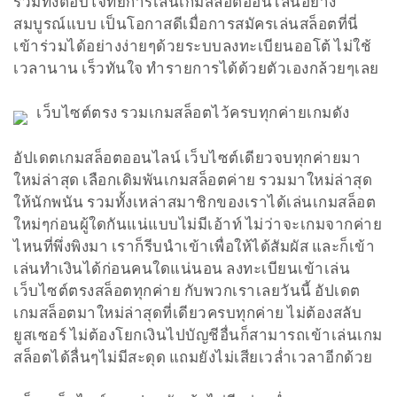
รวมทั้งตอบโจทย์การเล่นเกมสล็อตออนไลน์อย่าง
สมบูรณ์แบบ เป็นโอกาสดีเมื่อการสมัครเล่นสล็อตที่นี่
เข้าร่วมได้อย่างง่ายๆด้วยระบบลงทะเบียนออโต้ ไม่ใช้
เวลานาน เร็วทันใจ ทำรายการได้ด้วยตัวเองกล้วยๆเลย
เว็บไซต์ตรง รวมเกมสล็อตไว้ครบทุกค่ายเกมดัง
อัปเดตเกมสล็อตออนไลน์ เว็บไซต์เดียวจบทุกค่ายมา
ใหม่ล่าสุด เลือกเดิมพันเกมสล็อตค่าย รวมมาใหม่ล่าสุด
ให้นักพนัน รวมทั้งเหล่าสมาชิกของเราได้เล่นเกมสล็อต
ใหม่ๆก่อนผู้ใดกันแน่แบบไม่มีเอ้าท์ ไม่ว่าจะเกมจากค่าย
ไหนที่พึ่งพิงมา เราก็รีบนำเข้าเพื่อให้ได้สัมผัส และก็เข้า
เล่นทำเงินได้ก่อนคนใดแน่นอน ลงทะเบียนเข้าเล่น
เว็บไซต์ตรงสล็อตทุกค่าย กับพวกเราเลยวันนี้ อัปเดต
เกมสล็อตมาใหม่ล่าสุดที่เดียวครบทุกค่าย ไม่ต้องสลับ
ยูสเซอร์ ไม่ต้องโยกเงินไปบัญชีอื่นก็สามารถเข้าเล่นเกม
สล็อตได้ลื่นๆไม่มีสะดุด แถมยังไม่เสียเวล่ำเวลาอีกด้วย