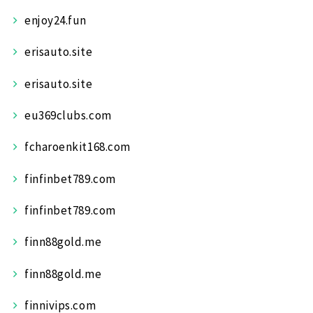
enjoy24.fun
erisauto.site
erisauto.site
eu369clubs.com
fcharoenkit168.com
finfinbet789.com
finfinbet789.com
finn88gold.me
finn88gold.me
finnivips.com