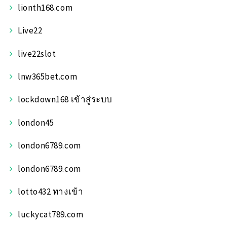
lionth168.com
Live22
live22slot
lnw365bet.com
lockdown168 เข้าสู่ระบบ
london45
london6789.com
london6789.com
lotto432 ทางเข้า
luckycat789.com