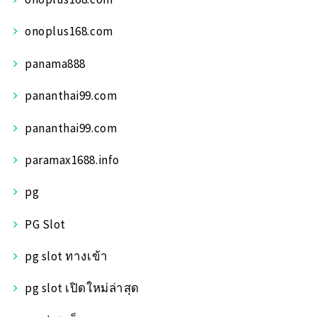
onoplus168.com
panama888
pananthai99.com
pananthai99.com
paramax1688.info
pg
PG Slot
pg slot ทางเข้า
pg slot เปิดใหม่ล่าสุด