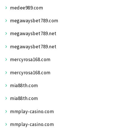
medee989.com
megawaysbet789.com
megawaysbet789.net
megawaysbet789.net
mercyrosa168.com
mercyrosa168.com
mia88th.com
mia88th.com
mmplay-casino.com
mmplay-casino.com