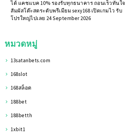
ได้ แคชแบค 10% รองรับทุกธนาคาร ถอนเร็วทันใจ
สัมผัสโต๊ะสดระดับพรีเมียม sexy168 เปิดเกมไว รับ
โปรใหญ่ไปเลย 24 September 2026
หมวดหมู่
13satanbets.com
168slot
168สล็อต
188bet
188betth
1xbit1