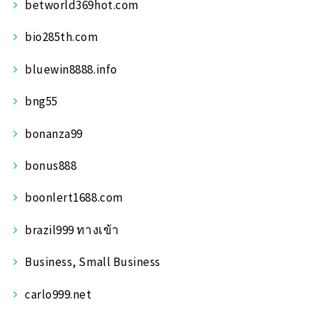
betworld369hot.com
bio285th.com
bluewin8888.info
bng55
bonanza99
bonus888
boonlert1688.com
brazil999 ทางเข้า
Business, Small Business
carlo999.net