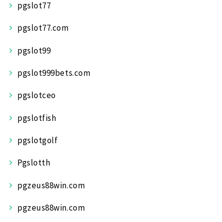
pgslot77
pgslot77.com
pgslot99
pgslot999bets.com
pgslotceo
pgslotfish
pgslotgolf
Pgslotth
pgzeus88win.com
pgzeus88win.com