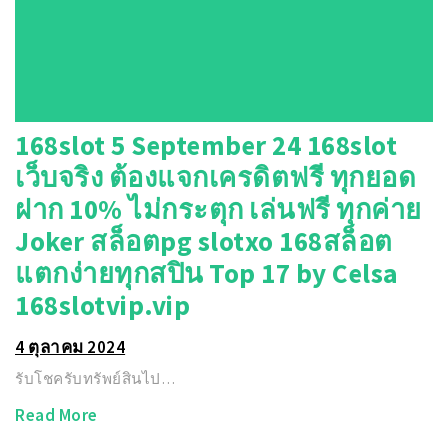
168slot 5 September 24 168slot
เว็บจริง ต้องแจกเครดิตฟรี ทุกยอด
ฝาก 10% ไม่กระตุก เล่นฟรี ทุกค่าย
Joker สล็อตpg slotxo 168สล็อต
แตกง่ายทุกสปิน Top 17 by Celsa
168slotvip.vip
4 ตุลาคม 2024
รับโชครับทรัพย์สินไป…
Read More