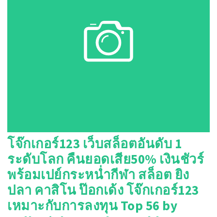
โจ๊กเกอร์123 เว็บสล็อตอันดับ 1
ระดับโลก คืนยอดเสีย50% เงินชัวร์
พร้อมเปย์กระหน่ำกีฬา สล็อต ยิง
ปลา คาสิโน ป๊อกเด้ง โจ๊กเกอร์123
เหมาะกับการลงทุน Top 56 by