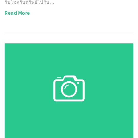
รับโชครับทรัพย์ไปกับ…
Read More