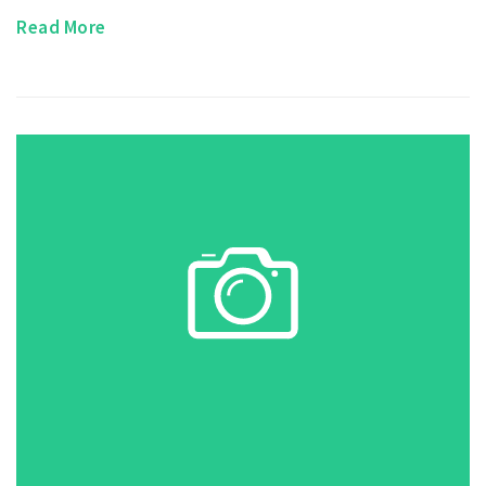
Read More