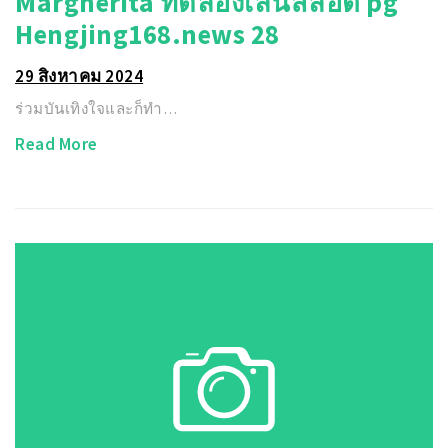
Margherita ทดลองเล่นสล็อต pg
Hengjing168.news 28
29 สิงหาคม 2024
ร่วมบันเทิงใจและก็ทำ…
Read More