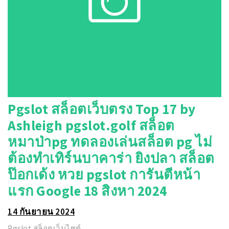
Pgslot สล็อตเว็บตรง Top 17 by
Ashleigh pgslot.golf สล็อต
หมาป่าpg ทดลองเล่นสล็อต pg ไม่
ต้องทำเทิร์นบาคาร่า ยิงปลา สล็อต
ป๊อกเด้ง หวย pgslot การันตีหน้า
แรก Google 18 สิงหา 2024
14 กันยายน 2024
Pgslot สล็อตเว็บไซต์…