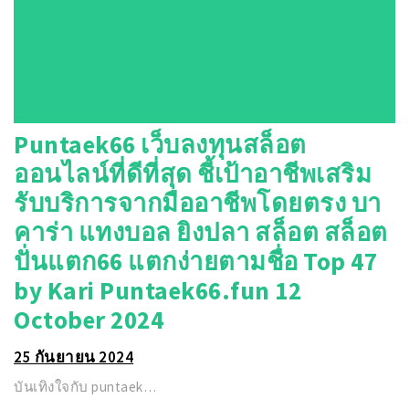
Puntaek66 เว็บลงทุนสล็อต
ออนไลน์ที่ดีที่สุด ชี้เป้าอาชีพเสริม
รับบริการจากมืออาชีพโดยตรง บา
คาร่า แทงบอล ยิงปลา สล็อต สล็อต
ปั่นแตก66 แตกง่ายตามชื่อ Top 47
by Kari Puntaek66.fun 12
October 2024
25 กันยายน 2024
บันเทิงใจกับ puntaek…