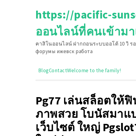
Skip
https://pacific-sunse
to
content
ออนไลน์ที่คนเข้ามาเ
คาสิโนออนไลน์ ฝากถอนระบบออโต้ 10 วิ รองรั
форумы ижевск работа
Blog
Contact
Welcome to the family!
Pg77 เล่นสล็อตให้ฟ
ภาพสวย โบนัสมาแบบ
เว็บไซต์ ใหญ่ Pgslot