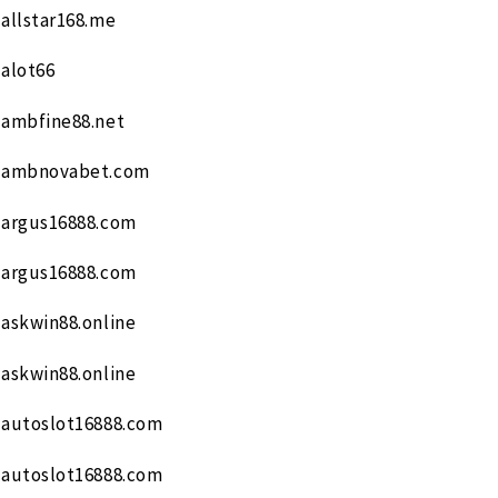
allstar168.me
alot66
ambfine88.net
ambnovabet.com
argus16888.com
argus16888.com
askwin88.online
askwin88.online
autoslot16888.com
autoslot16888.com