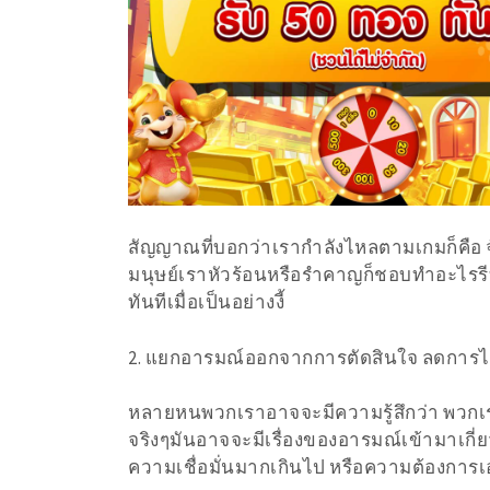
สัญญาณที่บอกว่าเรากำลังไหลตามเกมก็คือ จัง
มนุษย์เราหัวร้อนหรือรำคาญก็ชอบทำอะไรร
ทันทีเมื่อเป็นอย่างงี้
2. แยกอารมณ์ออกจากการตัดสินใจ ลดการไ
หลายหนพวกเราอาจจะมีความรู้สึกว่า พวกเราเ
จริงๆมันอาจจะมีเรื่องของอารมณ์เข้ามาเกี่
ความเชื่อมั่นมากเกินไป หรือความต้องการ