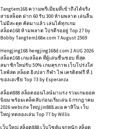
Tangtem168 ความพรีเมียมที่เข้าถึงได้จริง
สายสล็อต ฝาก 60 รับ 300 ห้ามพลาด เล่นลื่น
ไม่มีสะดุด คัดมาแล้ว เล่นได้ทุกเกม
สล็อต168 ห้ามพลาด โปรดีรออยู่ Top 27 by
Bobby Tangtem168e.com 7 August 2569
Hengjing168 hengjing168d.com 2 AUG 2026
สล็อต168 เกมสล็อต ที่ผู้เล่นชื่นชอบ ที่สุด
สมาชิกใหม่รับ 50% เกมคุรภาพ เว็บโปร่งใส
ไลฟ์สด สล็อต ยิงปลา กีฬา ไพ่ เครดิตฟรี ที่ 1
ของเอเชีย Top 73 by Esperanza
สล็อต888 สล็อตออนไลน์มาแรง รวมเกมยอด
นิยม พร้อมเคล็ดลับก่อนเริ่มเล่น 6 กรกฎาคม
2026 website ใหญ่ jin888.asia คาสิโน เว็บ
ใหญ่ ทดลองเล่น Top 77 by Willis
เว็บใหญ่ สล็อต888 เว็บไซต์แจกหนัก สล็อต