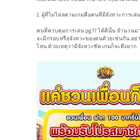
1. ผู้ที่ไม่ไหลตามเกมคือคนที่มีจังหวะการเล่
คนที่ควบคุมการเล่น pg77 ได้ดีนั้น จำนวนมา
จะมีกรอบหรือจังหวะของตนด้วยเช่นกัน อย่
ไหน ด้วยเหตุว่ามีจังหวะชัด เกมก็จะดึงยาก