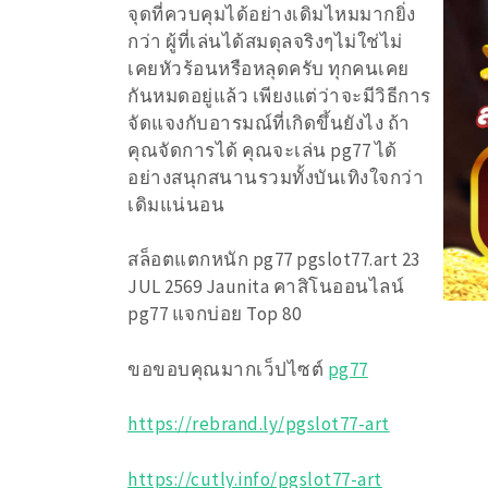
จุดที่ควบคุมได้อย่างเดิมไหมมากยิ่ง
กว่า ผู้ที่เล่นได้สมดุลจริงๆไม่ใช่ไม่
เคยหัวร้อนหรือหลุดครับ ทุกคนเคย
กันหมดอยู่แล้ว เพียงแต่ว่าจะมีวิธีการ
จัดแจงกับอารมณ์ที่เกิดขึ้นยังไง ถ้า
คุณจัดการได้ คุณจะเล่น pg77 ได้
อย่างสนุกสนานรวมทั้งบันเทิงใจกว่า
เดิมแน่นอน
สล็อตแตกหนัก pg77 pgslot77.art 23
JUL 2569 Jaunita คาสิโนออนไลน์
pg77 แจกบ่อย Top 80
ขอขอบคุณมากเว็ปไซต์
pg77
https://rebrand.ly/pgslot77-art
https://cutly.info/pgslot77-art