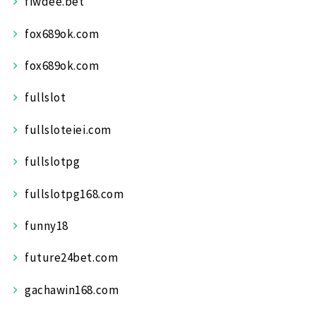
fiwdee.bet
fox689ok.com
fox689ok.com
fullslot
fullsloteiei.com
fullslotpg
fullslotpg168.com
funny18
future24bet.com
gachawin168.com