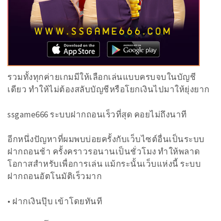
รวมทั้งทุกค่ายเกมมีให้เลือกเล่นแบบครบจบในบัญชี
เดียว ทำให้ไม่ต้องสลับบัญชีหรือโยกเงินไปมาให้ยุ่งยาก
ssgame666 ระบบฝากถอนเร็วที่สุด คอยไม่ถึงนาที
อีกหนึ่งปัญหาที่ผมพบบ่อยครั้งกับเว็บไซต์อื่นเป็นระบบ
ฝากถอนช้า ครั้งคราวรอนานเป็นชั่วโมง ทำให้พลาด
โอกาสสำหรับเพื่อการเล่น แม้กระนั้นเว็บแห่งนี้ ระบบ
ฝากถอนอัตโนมัติเร็วมาก
• ฝากเงินปุ๊บ เข้าโดยทันที