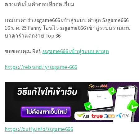
ตรงแท้ เป็นคำตอบที่ยอดเยี่ยม
เกมบาคาร่า ssgame666 เข้าสู่ระบบ ล่าสุด Ssgame666
16 ม.ค. 25 Fanny โอนไว ssgame666 เข้าสู่ระบบรวมเกม
บาคาร่าแตกง่าย Top 36
ขอขอบคุณ Ref.
ssgame666 เข้าสู่ระบบ ล่าสุด
https://rebrand.ly/ssgame-666
https://cutly.info/ssgame666