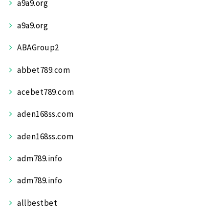
a9a9.org
a9a9.org
ABAGroup2
abbet789.com
acebet789.com
aden168ss.com
aden168ss.com
adm789.info
adm789.info
allbestbet