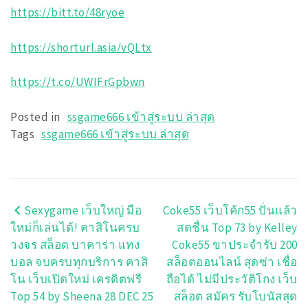
https://bitt.to/48ryoe
https://shorturl.asia/vQLtx
https://t.co/UWIFrGpbwn
Posted in
ssgame666 เข้าสู่ระบบ ล่าสุด
Tags
ssgame666 เข้าสู่ระบบ ล่าสุด
Sexygame เว็บใหญ่ มือ
Coke55 เว็บโค้ก55 ปั่นแล้ว
แนะแนว
ใหม่ก็เล่นได้! คาสิโนครบ
สดชื่น Top 73 by Kelley
เรื่อง
วงจร สล็อต บาคาร่า แทง
Coke55 ขาประจำรับ 200
บอล จบครบทุกบริการ คาสิ
สล็อตออนไลน์ สุดซ่า เชื่อ
โน เว็บเปิดใหม่ เครดิตฟรี
ถือได้ ไม่มีประวัติโกง เว็บ
Top 54 by Sheena 28 DEC 25
สล็อต สมัคร รับโบนัสสุด