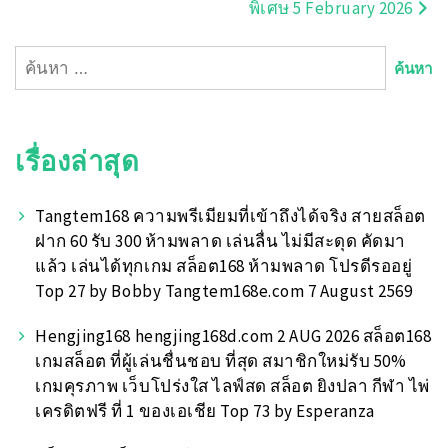
พิเศษ 5 February 2026
ค้นหา
สำหรับ:
เรื่องล่าสุด
Tangtem168 ความพรีเมียมที่เข้าถึงได้จริง สายสล็อต
ฝาก 60 รับ 300 ห้ามพลาด เล่นลื่น ไม่มีสะดุด คัดมา
แล้ว เล่นได้ทุกเกม สล็อต168 ห้ามพลาด โปรดีรออยู่
Top 27 by Bobby Tangtem168e.com 7 August 2569
Hengjing168 hengjing168d.com 2 AUG 2026 สล็อต168
เกมสล็อต ที่ผู้เล่นชื่นชอบ ที่สุด สมาชิกใหม่รับ 50%
เกมคุรภาพ เว็บโปร่งใส ไลฟ์สด สล็อต ยิงปลา กีฬา ไพ่
เครดิตฟรี ที่ 1 ของเอเชีย Top 73 by Esperanza