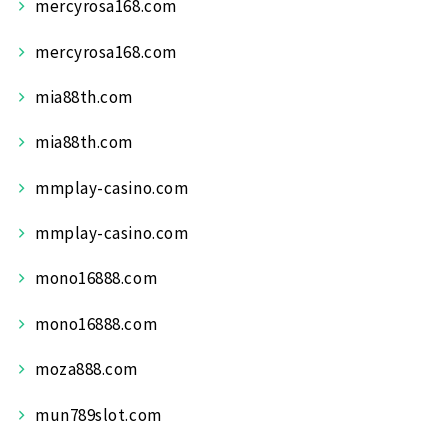
mercyrosa168.com
mercyrosa168.com
mia88th.com
mia88th.com
mmplay-casino.com
mmplay-casino.com
mono16888.com
mono16888.com
moza888.com
mun789slot.com