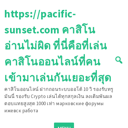
Skip
https://pacific-
to
content
sunset.com คาสิโน
อ่านไม่ผิด ที่นี่คือที่เล่น
คาสิโนออนไลน์ที่คน
เข้ามาเล่นกันเยอะที่สุด
คาสิโนออนไลน์ ฝากถอนระบบออโต้ 10 วิ รองรับทรู
มันนี่ รองรับ Crypto เล่นได้ทุกสกุลเงิน ลงเดิมพันผล
ตอบแทยสูงสุด 1000 เท่า марковские форумы
ижевск работа
Search