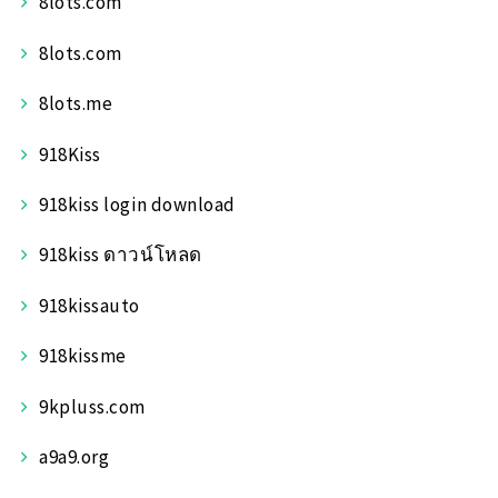
8lots.com
8lots.com
8lots.me
918Kiss
918kiss login download
918kiss ดาวน์โหลด
918kissauto
918kissme
9kpluss.com
a9a9.org