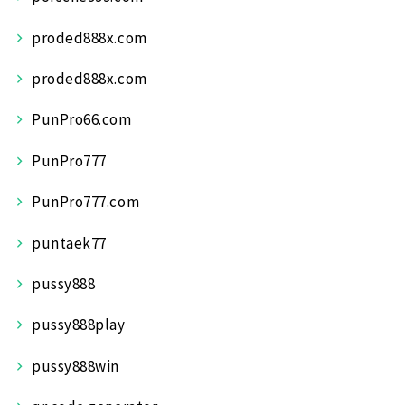
proded888x.com
proded888x.com
PunPro66.com
PunPro777
PunPro777.com
puntaek77
pussy888
pussy888play
pussy888win