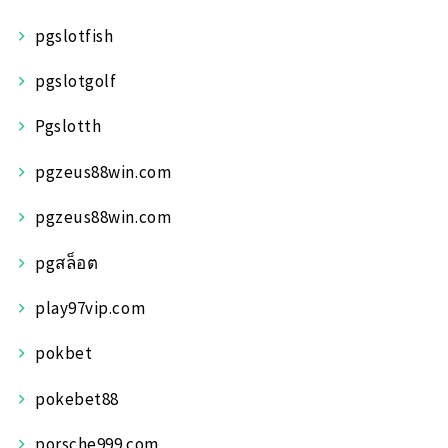
pgslotfish
pgslotgolf
Pgslotth
pgzeus88win.com
pgzeus88win.com
pgสล็อต
play97vip.com
pokbet
pokebet88
porsche999.com