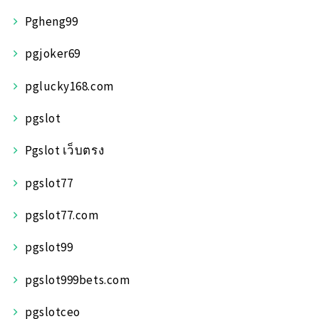
Pgheng99
pgjoker69
pglucky168.com
pgslot
Pgslot เว็บตรง
pgslot77
pgslot77.com
pgslot99
pgslot999bets.com
pgslotceo