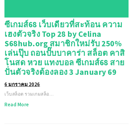
ซีเกมส์68 เว็บเดียวที่สะท้อน ความ
เฮงตัวจริง Top 28 by Celina
S68hub.org สมาชิกใหม่รับ 250%
เล่นปุ๊บ ถอนปั๊บบาคาร่า สล็อต คาสิ
โนสด หวย แทงบอล ซีเกมส์68 สาย
ปั่นตัวจริงต้องลอง 3 January 69
6 มกราคม 2026
เว็บสล็อต รวมเกมสล็อ…
Read More