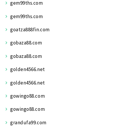
gem99ths.com
gem99ths.com
goatza888fin.com
gobaza88.com
gobaza88.com
golden4566.net
golden4566.net
gowingo88.com
gowingo88.com
grandufa99.com