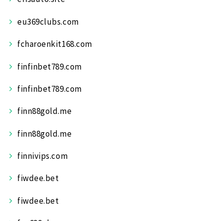
eu369clubs.com
fcharoenkit168.com
finfinbet789.com
finfinbet789.com
finn88gold.me
finn88gold.me
finnivips.com
fiwdee.bet
fiwdee.bet