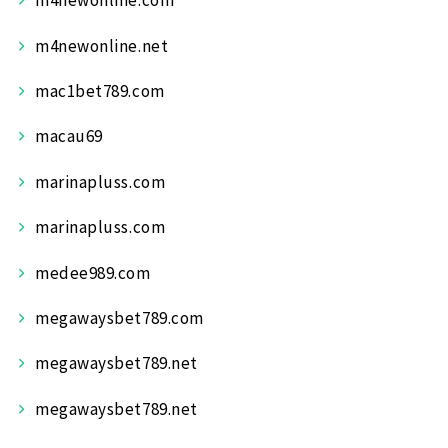
m4newonline.com
m4newonline.net
mac1bet789.com
macau69
marinapluss.com
marinapluss.com
medee989.com
megawaysbet789.com
megawaysbet789.net
megawaysbet789.net