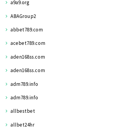
a9a9.org
ABAGroup2
abbet789.com
acebet789.com
aden168ss.com
aden168ss.com
adm789.info
adm789.info
allbestbet
allbet24hr