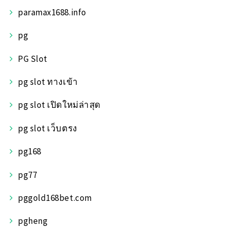
paramax1688.info
pg
PG Slot
pg slot ทางเข้า
pg slot เปิดใหม่ล่าสุด
pg slot เว็บตรง
pg168
pg77
pggold168bet.com
pgheng