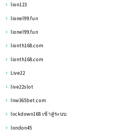
lion123
lionel99.fun
lionel99.fun
lionth168.com
lionth168.com
Live22
live22slot
lnw365bet.com
lockdown168 เข้าสู่ระบบ
london45