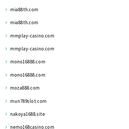
mia88th.com
mia88th.com
mmplay-casino.com
mmplay-casino.com
mono16888.com
mono16888.com
moza888.com
mun789slot.com
nakoya1688.site
nemo168casino.com