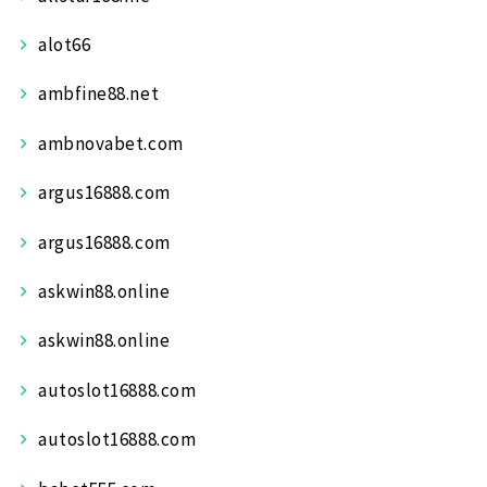
alot66
ambfine88.net
ambnovabet.com
argus16888.com
argus16888.com
askwin88.online
askwin88.online
autoslot16888.com
autoslot16888.com