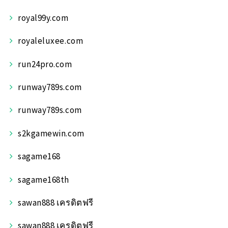
royal99y.com
royaleluxee.com
run24pro.com
runway789s.com
runway789s.com
s2kgamewin.com
sagame168
sagame168th
sawan888 เครดิตฟรี
sawan888 เครดิตฟรี