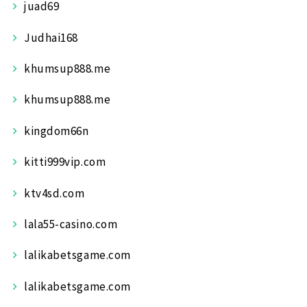
juad69
Judhai168
khumsup888.me
khumsup888.me
kingdom66n
kitti999vip.com
ktv4sd.com
lala55-casino.com
lalikabetsgame.com
lalikabetsgame.com