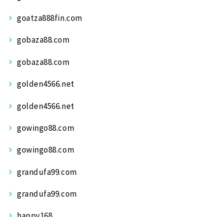
goatza888fin.com
gobaza88.com
gobaza88.com
golden4566.net
golden4566.net
gowingo88.com
gowingo88.com
grandufa99.com
grandufa99.com
happy168