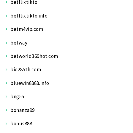
betflixtikto
betflixtikto.info
betm4vip.com
betway
betworld369hot.com
bio285th.com
bluewin8888.info
bng55
bonanza99
bonus888