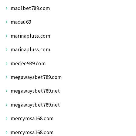
mac1bet789.com
macau69
marinapluss.com
marinapluss.com
medee989.com
megawaysbet789.com
megawaysbet789.net
megawaysbet789.net
mercyrosa168.com
mercyrosa168.com