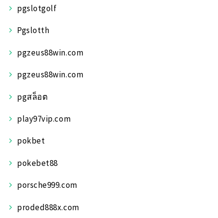
pgslotgolf
Pgslotth
pgzeus88win.com
pgzeus88win.com
pgสล็อต
play97vip.com
pokbet
pokebet88
porsche999.com
proded888x.com