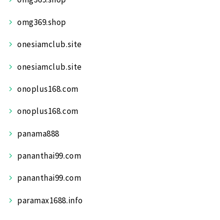
omg369.shop
onesiamclub.site
onesiamclub.site
onoplus168.com
onoplus168.com
panama888
pananthai99.com
pananthai99.com
paramax1688.info