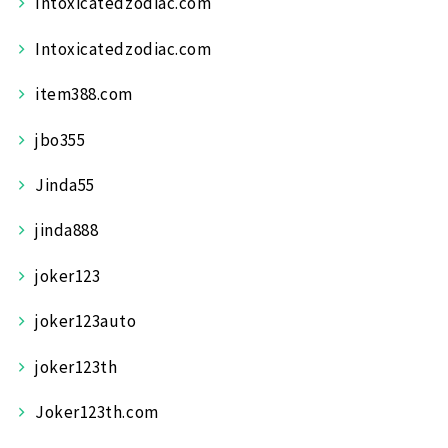
Intoxicatedzodiac.com
Intoxicatedzodiac.com
item388.com
jbo355
Jinda55
jinda888
joker123
joker123auto
joker123th
Joker123th.com