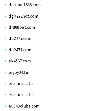
daruma1688.com
dgb222hot.com
dr888bet.com
du2477.com
du2477.com
ek4567.com
enjoy24.fun
erisauto.site
erisauto.site
eu369clubs.com