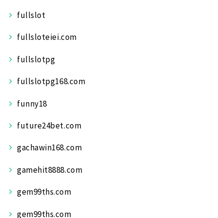
fullslot
fullsloteiei.com
fullslotpg
fullslotpg168.com
funny18
future24bet.com
gachawin168.com
gamehit8888.com
gem99ths.com
gem99ths.com