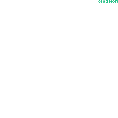
Read Mor