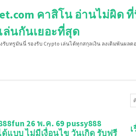
t.com คาสิโน อ่านไม่ผิด ที่น
ล่นกันเยอะที่สุด
บทรูมันนี่ รองรับ Crypto เล่นได้ทุกสกุลเงิน ลงเดิมพันผล
Search
for:
ค้
สำ
888fun 26 พ.ค. 69 pussy888
เ
ด้แบบ ไม่มีเงื่อนไข วันเกิด รับฟรี