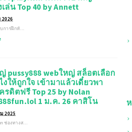
เล่น Top 40 by Annett
ม 2026
ับการฝึกหั…
e
หญ่ pussy888 webใหญ่ สล็อตเลือก
ไงให้ถูกใจ เข้ามาแล้วเดี๋ยวพา
เครดิตฟรี Top 25 by Nolan
88fun.lol 1 ม.ค. 26 คาสิโน
ห
คม 2025
un ช่องทางส…