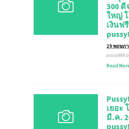
300 ด
ใหญ่ โ
เงินฟร
pussy
29 พฤษภา
pussy888 
Read Mor
Pussy8
เยอะ 
มี.ค. 
pussy