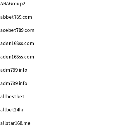
ABAGroup2
abbet789.com
acebet789.com
aden168ss.com
aden168ss.com
adm789.info
adm789.info
allbestbet
allbet24hr
allstar168.me