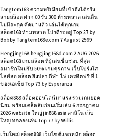
Tangtem168 ความพรีเมียมที่เข้าถึงได้จริง
สายสล็อต ฝาก 60 รับ 300 ห้ามพลาด เล่นลื่น
ไม่มีสะดุด คัดมาแล้ว เล่นได้ทุกเกม
สล็อต168 ห้ามพลาด โปรดีรออยู่ Top 27 by
Bobby Tangtem168e.com 7 August 2569
Hengjing168 hengjing168d.com 2 AUG 2026
สล็อต168 เกมสล็อต ที่ผู้เล่นชื่นชอบ ที่สุด
สมาชิกใหม่รับ 50% เกมคุรภาพ เว็บโปร่งใส
ไลฟ์สด สล็อต ยิงปลา กีฬา ไพ่ เครดิตฟรี ที่ 1
ของเอเชีย Top 73 by Esperanza
สล็อต888 สล็อตออนไลน์มาแรง รวมเกมยอด
นิยม พร้อมเคล็ดลับก่อนเริ่มเล่น 6 กรกฎาคม
2026 website ใหญ่ jin888.asia คาสิโน เว็บ
ใหญ่ ทดลองเล่น Top 77 by Willis
เว็บใหญ่ สล็อต888 เว็บไซต์แจกหนัก สล็อต