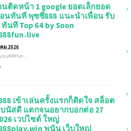
ีจนติดหน้า 1 google ยอดเล็กยอด
อนทันที พุซซี่888 แนะนำเพื่อน รับ
ี ทันที Top 64 by Soon
888fun.live
คม 2026
pussy888fun…
e
88 เข้าเล่นครั้งแรกก็ติดใจ สล็อต
โบนัสดี แตกจนอยากบอกต่อ 27
2026 เวปไซต์ ใหญ่
888play.win พนัน เว็บใหญ่