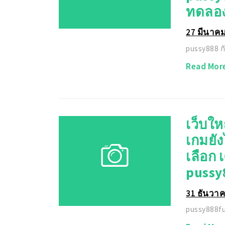
ทดลอง
27 มีนาค
pussy888 ก
Read Mor
เว็บใ
เกมยัง
เลือก 
pussy8
31 ธันวา
pussy888f