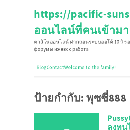
Skip
https://pacific-sunse
to
content
ออนไลน์ที่คนเข้ามาเ
คาสิโนออนไลน์ ฝากถอนระบบออโต้ 10 วิ รองรั
форумы ижевск работа
Blog
Contact
Welcome to the family!
ป้ายกำกับ:
พุซซี่888
Pussy
ลงทุนไ