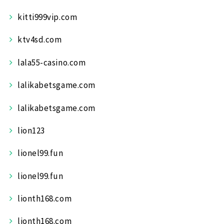
kitti999vip.com
ktv4sd.com
lala55-casino.com
lalikabetsgame.com
lalikabetsgame.com
lion123
lionel99.fun
lionel99.fun
lionth168.com
lionth168.com