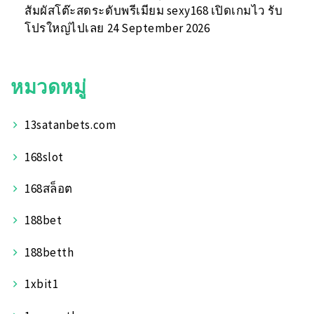
สัมผัสโต๊ะสดระดับพรีเมียม sexy168 เปิดเกมไว รับ
โปรใหญ่ไปเลย 24 September 2026
หมวดหมู่
13satanbets.com
168slot
168สล็อต
188bet
188betth
1xbit1