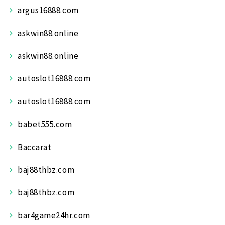
argus16888.com
askwin88.online
askwin88.online
autoslot16888.com
autoslot16888.com
babet555.com
Baccarat
baj88thbz.com
baj88thbz.com
bar4game24hr.com