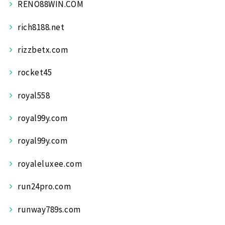
RENO88WIN.COM
rich8188.net
rizzbetx.com
rocket45
royal558
royal99y.com
royal99y.com
royaleluxee.com
run24pro.com
runway789s.com