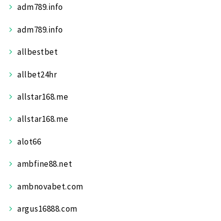
adm789.info
adm789.info
allbestbet
allbet24hr
allstar168.me
allstar168.me
alot66
ambfine88.net
ambnovabet.com
argus16888.com