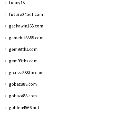
funny18
future24bet.com
gachawin168.com
gamehit8888.com
gem99ths.com
gem99ths.com
goatza888fin.com
gobaza88.com
gobaza88.com
golden4566.net