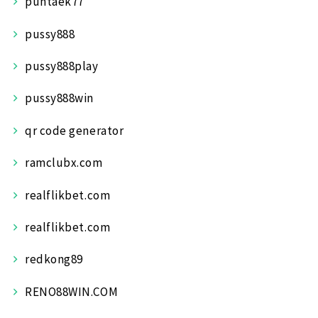
puntaek77
pussy888
pussy888play
pussy888win
qr code generator
ramclubx.com
realflikbet.com
realflikbet.com
redkong89
RENO88WIN.COM