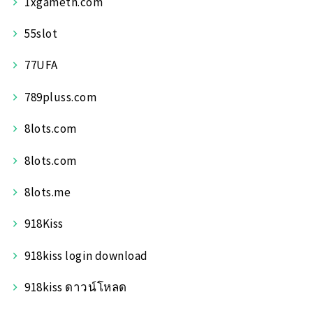
1xgameth.com
55slot
77UFA
789pluss.com
8lots.com
8lots.com
8lots.me
918Kiss
918kiss login download
918kiss ดาวน์โหลด