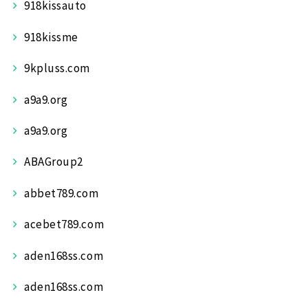
918kissauto
918kissme
9kpluss.com
a9a9.org
a9a9.org
ABAGroup2
abbet789.com
acebet789.com
aden168ss.com
aden168ss.com