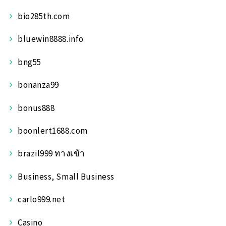
bio285th.com
bluewin8888.info
bng55
bonanza99
bonus888
boonlert1688.com
brazil999 ทางเข้า
Business, Small Business
carlo999.net
Casino