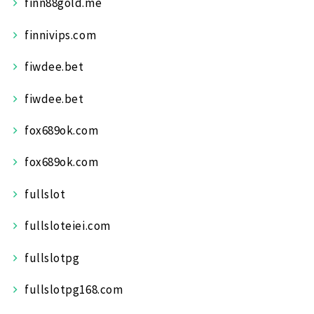
finn88gold.me
finnivips.com
fiwdee.bet
fiwdee.bet
fox689ok.com
fox689ok.com
fullslot
fullsloteiei.com
fullslotpg
fullslotpg168.com