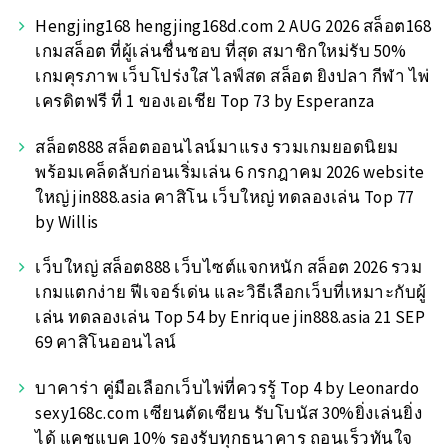
Hengjing168 hengjing168d.com 2 AUG 2026 สล็อต168
เกมสล็อต ที่ผู้เล่นชื่นชอบ ที่สุด สมาชิกใหม่รับ 50%
เกมคุรภาพ เว็บโปร่งใส ไลฟ์สด สล็อต ยิงปลา กีฬา ไพ่
เครดิตฟรี ที่ 1 ของเอเชีย Top 73 by Esperanza
สล็อต888 สล็อตออนไลน์มาแรง รวมเกมยอดนิยม
พร้อมเคล็ดลับก่อนเริ่มเล่น 6 กรกฎาคม 2026 website
ใหญ่ jin888.asia คาสิโน เว็บใหญ่ ทดลองเล่น Top 77
by Willis
เว็บใหญ่ สล็อต888 เว็บไซต์แจกหนัก สล็อต 2026 รวม
เกมแตกง่าย ฟีเจอร์เด่น และวิธีเลือกเว็บที่เหมาะกับผู้
เล่น ทดลองเล่น Top 54 by Enrique jin888.asia 21 SEP
69 คาสิโนออนไลน์
บาคาร่า คู่มือเลือกเว็บไพ่ที่ควรรู้ Top 4 by Leonardo
sexy168c.com เซียนตัดเซียน รับโบนัส 30%ยิ่งเล่นยิ่ง
ได้ แคชแบค 10% รองรับทุกธนาคาร ถอนเร็วทันใจ