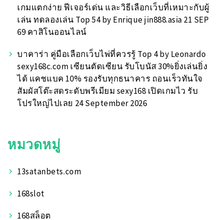
เกมแตกง่าย ฟีเจอร์เด่น และวิธีเลือกเว็บที่เหมาะกับผู้
เล่น ทดลองเล่น Top 54 by Enrique jin888.asia 21 SEP
69 คาสิโนออนไลน์
บาคาร่า คู่มือเลือกเว็บไพ่ที่ควรรู้ Top 4 by Leonardo
sexy168c.com เซียนตัดเซียน รับโบนัส 30%ยิ่งเล่นยิ่ง
ได้ แคชแบค 10% รองรับทุกธนาคาร ถอนเร็วทันใจ
สัมผัสโต๊ะสดระดับพรีเมียม sexy168 เปิดเกมไว รับ
โปรใหญ่ไปเลย 24 September 2026
หมวดหมู่
13satanbets.com
168slot
168สล็อต