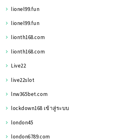
lionel99.fun
lionel99.fun
lionth168.com
lionth168.com
Live22
live22slot
lnw365bet.com
lockdown168 เข้าสู่ระบบ
london45
london6789.com