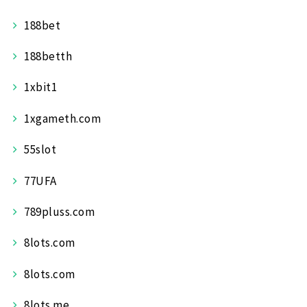
188bet
188betth
1xbit1
1xgameth.com
55slot
77UFA
789pluss.com
8lots.com
8lots.com
8lots.me