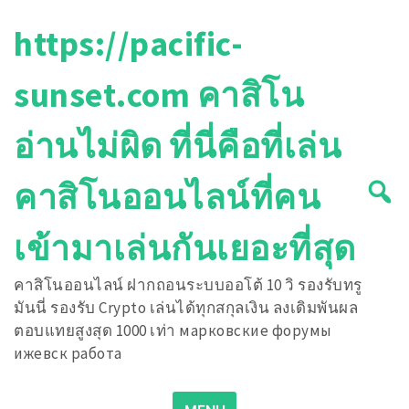
Skip
https://pacific-
to
content
sunset.com คาสิโน
อ่านไม่ผิด ที่นี่คือที่เล่น
คาสิโนออนไลน์ที่คน
เข้ามาเล่นกันเยอะที่สุด
คาสิโนออนไลน์ ฝากถอนระบบออโต้ 10 วิ รองรับทรู
มันนี่ รองรับ Crypto เล่นได้ทุกสกุลเงิน ลงเดิมพันผล
ตอบแทยสูงสุด 1000 เท่า марковские форумы
ижевск работа
Search