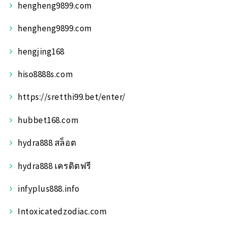
hengheng9899.com
hengheng9899.com
hengjing168
hiso8888s.com
https://sretthi99.bet/enter/
hubbet168.com
hydra888 สล็อต
hydra888 เครดิตฟรี
infyplus888.info
Intoxicatedzodiac.com