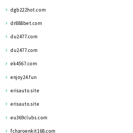
dgb222hot.com
dr888bet.com
du2477.com
du2477.com
ek4567.com
enjoy24.fun
erisauto.site
erisauto.site
eu369clubs.com
fcharoenkit168.com