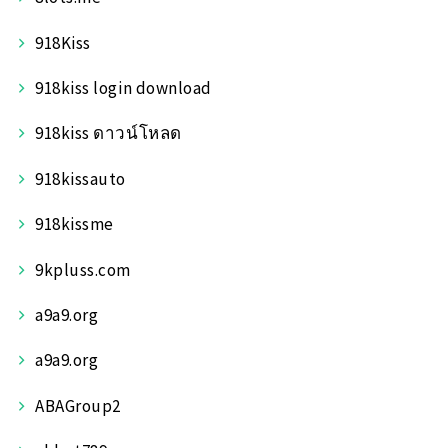
918Kiss
918kiss login download
918kiss ดาวน์โหลด
918kissauto
918kissme
9kpluss.com
a9a9.org
a9a9.org
ABAGroup2