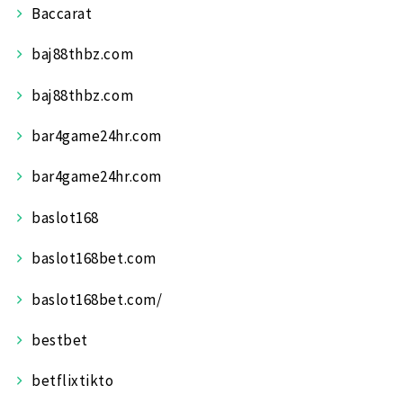
Baccarat
baj88thbz.com
baj88thbz.com
bar4game24hr.com
bar4game24hr.com
baslot168
baslot168bet.com
baslot168bet.com/
bestbet
betflixtikto