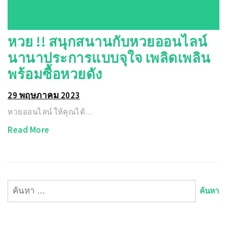
หวย !! สนุกสนานกับหวยออนไลน์
นานาประการแบบจุใจ เพลิดเพลิน
พร้อมซื้อหวยดัง
29 พฤษภาคม 2023
หวยออนไลน์ ให้คุณได้…
Read More
ค้นหา
สำหรับ: