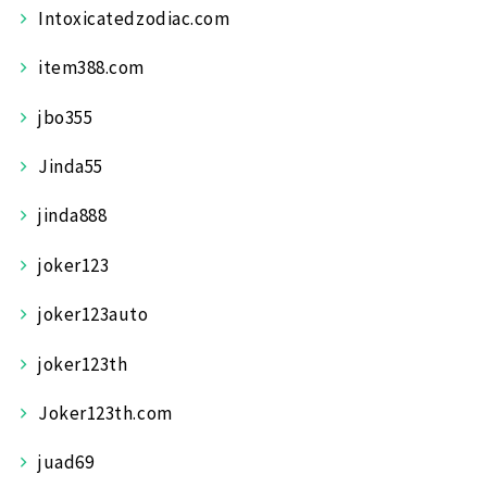
Intoxicatedzodiac.com
item388.com
jbo355
Jinda55
jinda888
joker123
joker123auto
joker123th
Joker123th.com
juad69