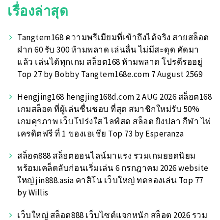
เรื่องล่าสุด
Tangtem168 ความพรีเมียมที่เข้าถึงได้จริง สายสล็อต
ฝาก 60 รับ 300 ห้ามพลาด เล่นลื่น ไม่มีสะดุด คัดมา
แล้ว เล่นได้ทุกเกม สล็อต168 ห้ามพลาด โปรดีรออยู่
Top 27 by Bobby Tangtem168e.com 7 August 2569
Hengjing168 hengjing168d.com 2 AUG 2026 สล็อต168
เกมสล็อต ที่ผู้เล่นชื่นชอบ ที่สุด สมาชิกใหม่รับ 50%
เกมคุรภาพ เว็บโปร่งใส ไลฟ์สด สล็อต ยิงปลา กีฬา ไพ่
เครดิตฟรี ที่ 1 ของเอเชีย Top 73 by Esperanza
สล็อต888 สล็อตออนไลน์มาแรง รวมเกมยอดนิยม
พร้อมเคล็ดลับก่อนเริ่มเล่น 6 กรกฎาคม 2026 website
ใหญ่ jin888.asia คาสิโน เว็บใหญ่ ทดลองเล่น Top 77
by Willis
เว็บใหญ่ สล็อต888 เว็บไซต์แจกหนัก สล็อต 2026 รวม