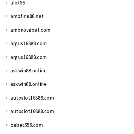
alot66
ambfine88.net
ambnovabet.com
argus16888.com
argus16888.com
askwin88.online
askwin88.online
autoslot16888.com
autoslot16888.com
babet555.com