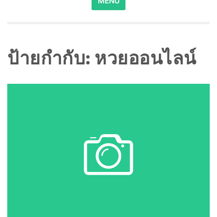
MENU
for:
ป้ายกำกับ:
หวยออนไลน์