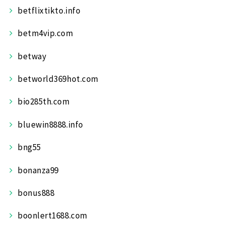
betflixtikto.info
betm4vip.com
betway
betworld369hot.com
bio285th.com
bluewin8888.info
bng55
bonanza99
bonus888
boonlert1688.com