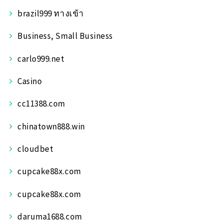
brazil999 ทางเข้า
Business, Small Business
carlo999.net
Casino
cc11388.com
chinatown888.win
cloudbet
cupcake88x.com
cupcake88x.com
daruma1688.com