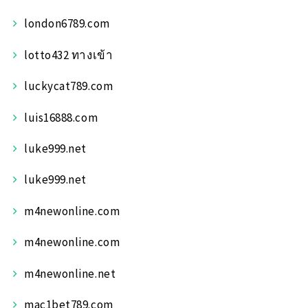
london6789.com
lotto432 ทางเข้า
luckycat789.com
luis16888.com
luke999.net
luke999.net
m4newonline.com
m4newonline.com
m4newonline.net
mac1bet789.com