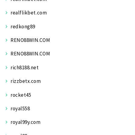
realflikbet.com
redkong89
RENO88WIN.COM
RENO88WIN.COM
rich8188.net
rizzbetx.com
rocket45
royal558
royal99y.com