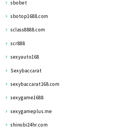
sbobet
sbotop1688.com
sclass8888.com
scr888
sexyauto168
Sexybaccarat
sexybaccarat168.com
sexygame1688
sexygameplus.me
shinobi24hr.com