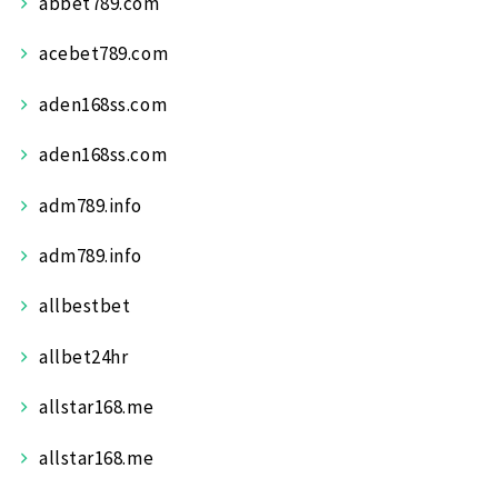
abbet789.com
acebet789.com
aden168ss.com
aden168ss.com
adm789.info
adm789.info
allbestbet
allbet24hr
allstar168.me
allstar168.me