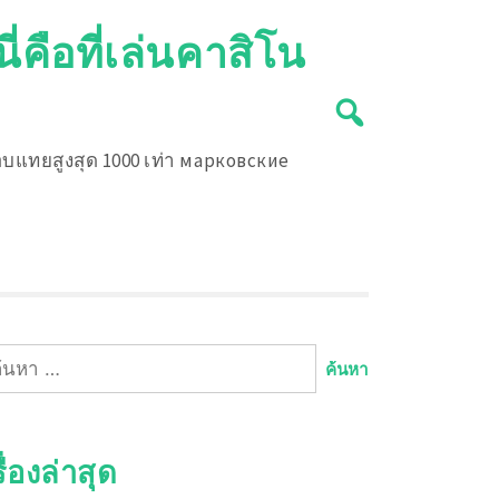
ี่คือที่เล่นคาสิโน
ตอบแทยสูงสุด 1000 เท่า марковские
นหา
หรับ:
รื่องล่าสุด