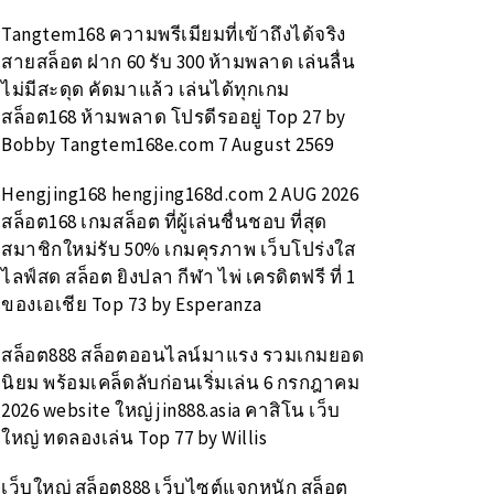
Tangtem168 ความพรีเมียมที่เข้าถึงได้จริง
สายสล็อต ฝาก 60 รับ 300 ห้ามพลาด เล่นลื่น
ไม่มีสะดุด คัดมาแล้ว เล่นได้ทุกเกม
สล็อต168 ห้ามพลาด โปรดีรออยู่ Top 27 by
Bobby Tangtem168e.com 7 August 2569
Hengjing168 hengjing168d.com 2 AUG 2026
สล็อต168 เกมสล็อต ที่ผู้เล่นชื่นชอบ ที่สุด
สมาชิกใหม่รับ 50% เกมคุรภาพ เว็บโปร่งใส
ไลฟ์สด สล็อต ยิงปลา กีฬา ไพ่ เครดิตฟรี ที่ 1
ของเอเชีย Top 73 by Esperanza
สล็อต888 สล็อตออนไลน์มาแรง รวมเกมยอด
นิยม พร้อมเคล็ดลับก่อนเริ่มเล่น 6 กรกฎาคม
2026 website ใหญ่ jin888.asia คาสิโน เว็บ
ใหญ่ ทดลองเล่น Top 77 by Willis
เว็บใหญ่ สล็อต888 เว็บไซต์แจกหนัก สล็อต