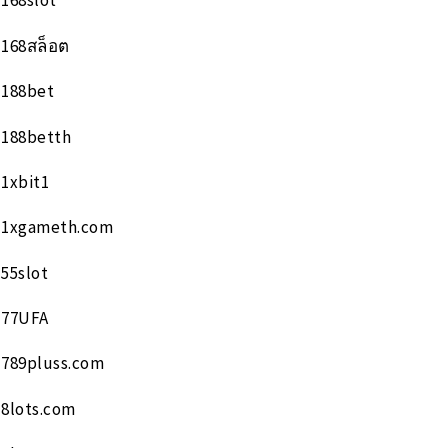
168slot
168สล็อต
188bet
188betth
1xbit1
1xgameth.com
55slot
77UFA
789pluss.com
8lots.com