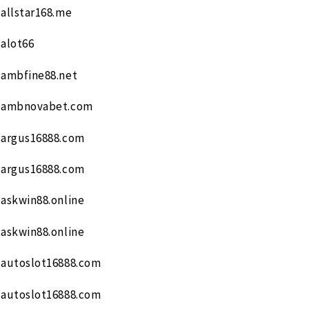
allstar168.me
alot66
ambfine88.net
ambnovabet.com
argus16888.com
argus16888.com
askwin88.online
askwin88.online
autoslot16888.com
autoslot16888.com