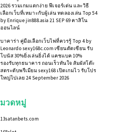
2026 รวมเกมแตกง่าย ฟีเจอร์เด่น และวิธี
เลือกเว็บที่เหมาะกับผู้เล่น ทดลองเล่น Top 54
by Enrique jin888.asia 21 SEP 69 คาสิโน
ออนไลน์
บาคาร่า คู่มือเลือกเว็บไพ่ที่ควรรู้ Top 4 by
Leonardo sexy168c.com เซียนตัดเซียน รับ
โบนัส 30%ยิ่งเล่นยิ่งได้ แคชแบค 10%
รองรับทุกธนาคาร ถอนเร็วทันใจ สัมผัสโต๊ะ
สดระดับพรีเมียม sexy168 เปิดเกมไว รับโปร
ใหญ่ไปเลย 24 September 2026
มวดหมู่
13satanbets.com