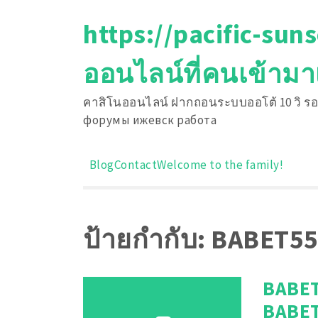
Skip
https://pacific-sunse
to
content
ออนไลน์ที่คนเข้ามาเ
คาสิโนออนไลน์ ฝากถอนระบบออโต้ 10 วิ รองรั
форумы ижевск работа
Blog
Contact
Welcome to the family!
ป้ายกำกับ:
BABET55 
BABET
BABET