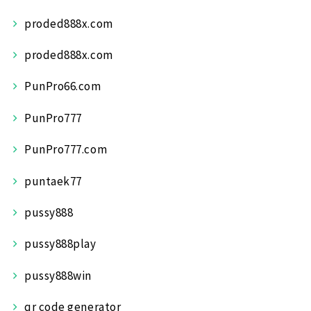
proded888x.com
proded888x.com
PunPro66.com
PunPro777
PunPro777.com
puntaek77
pussy888
pussy888play
pussy888win
qr code generator