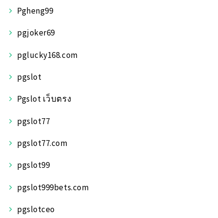
Pgheng99
pgjoker69
pglucky168.com
pgslot
Pgslot เว็บตรง
pgslot77
pgslot77.com
pgslot99
pgslot999bets.com
pgslotceo