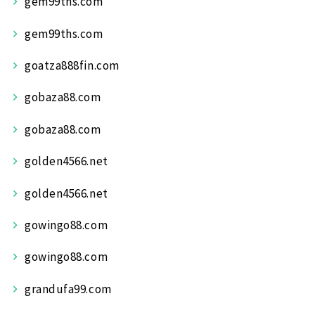
gem99ths.com
gem99ths.com
goatza888fin.com
gobaza88.com
gobaza88.com
golden4566.net
golden4566.net
gowingo88.com
gowingo88.com
grandufa99.com