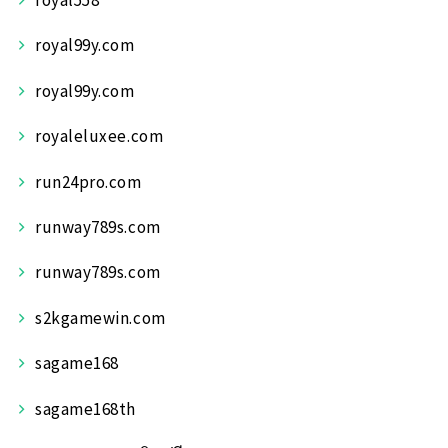
royal99y.com
royal99y.com
royaleluxee.com
run24pro.com
runway789s.com
runway789s.com
s2kgamewin.com
sagame168
sagame168th