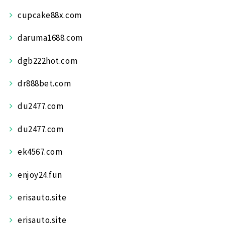
cupcake88x.com
daruma1688.com
dgb222hot.com
dr888bet.com
du2477.com
du2477.com
ek4567.com
enjoy24.fun
erisauto.site
erisauto.site