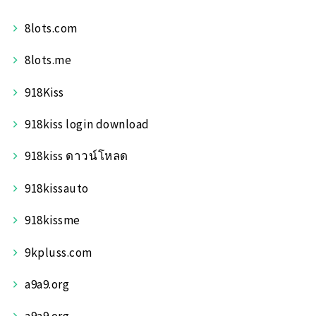
8lots.com
8lots.me
918Kiss
918kiss login download
918kiss ดาวน์โหลด
918kissauto
918kissme
9kpluss.com
a9a9.org