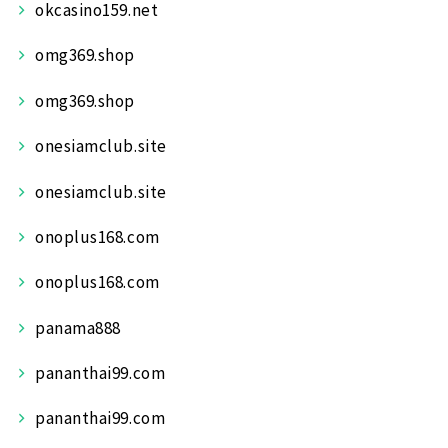
okcasino159.net
omg369.shop
omg369.shop
onesiamclub.site
onesiamclub.site
onoplus168.com
onoplus168.com
panama888
pananthai99.com
pananthai99.com