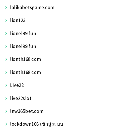
lalikabetsgame.com
lion123
lionel99.fun
lionel99.fun
lionth168.com
lionth168.com
Live22
live22slot
lnw365bet.com
lockdown168 เข้าสู่ระบบ