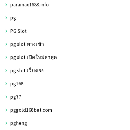
paramax1688.info
pg
PG Slot
pg slot ทางเข้า
pg slot เปิดใหม่ล่าสุด
pg slot เว็บตรง
pg168
pg77
pggold168bet.com
pgheng