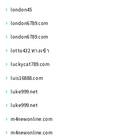
london45
london6789.com
london6789.com
lotto432 ทางเข้า
luckycat789.com
luis16888.com
luke999.net
luke999.net
m4newonline.com
m4newonline.com