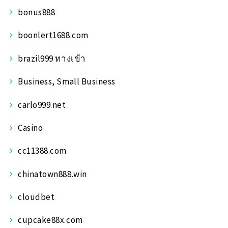
bonus888
boonlert1688.com
brazil999 ทางเข้า
Business, Small Business
carlo999.net
Casino
cc11388.com
chinatown888.win
cloudbet
cupcake88x.com