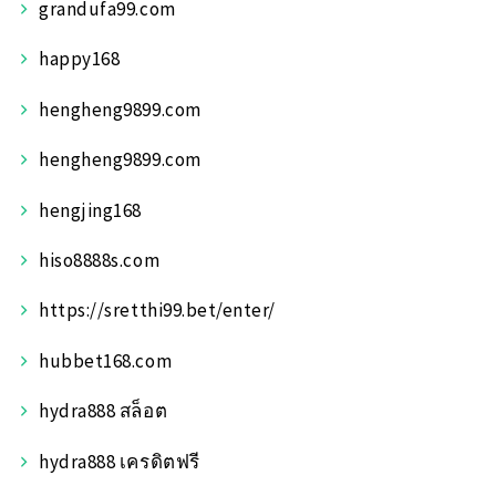
grandufa99.com
happy168
hengheng9899.com
hengheng9899.com
hengjing168
hiso8888s.com
https://sretthi99.bet/enter/
hubbet168.com
hydra888 สล็อต
hydra888 เครดิตฟรี