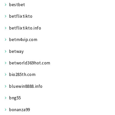
bestbet
betflixtikto
betflixtikto.info
betm4vip.com
betway
betworld369hot.com
bio285th.com
bluewin8888.info
bng55
bonanza99