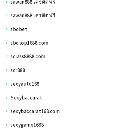
sawan888 เครดิตฟรี
sawan888 เครดิตฟรี
sbobet
sbotop1688.com
sclass8888.com
scr888
sexyauto168
Sexybaccarat
sexybaccarat168.com
sexygame1688