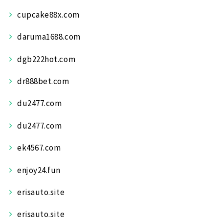
cupcake88x.com
daruma1688.com
dgb222hot.com
dr888bet.com
du2477.com
du2477.com
ek4567.com
enjoy24.fun
erisauto.site
erisauto.site