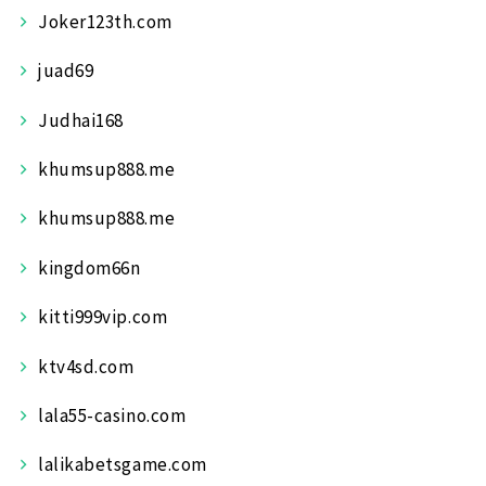
Joker123th.com
juad69
Judhai168
khumsup888.me
khumsup888.me
kingdom66n
kitti999vip.com
ktv4sd.com
lala55-casino.com
lalikabetsgame.com