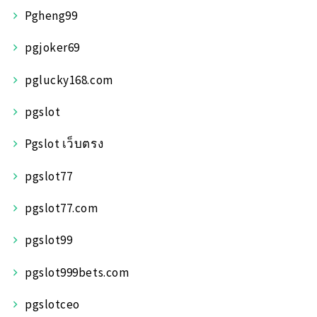
Pgheng99
pgjoker69
pglucky168.com
pgslot
Pgslot เว็บตรง
pgslot77
pgslot77.com
pgslot99
pgslot999bets.com
pgslotceo