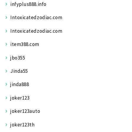
infyplus888.info
Intoxicatedzodiac.com
Intoxicatedzodiac.com
item388.com
jbo355
Jinda55
jinda888
joker123
joker123auto
joker123th