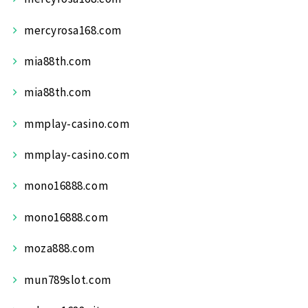
mercyrosa168.com
mia88th.com
mia88th.com
mmplay-casino.com
mmplay-casino.com
mono16888.com
mono16888.com
moza888.com
mun789slot.com