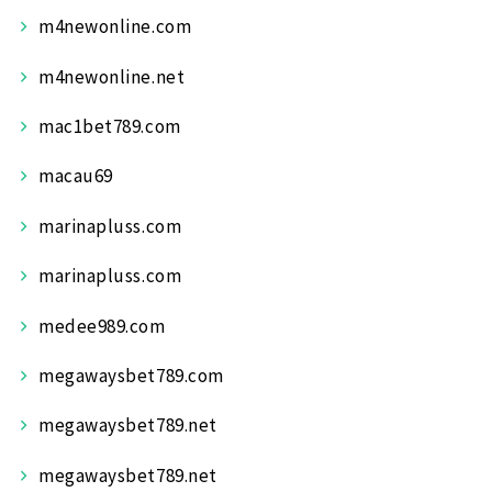
m4newonline.com
m4newonline.net
mac1bet789.com
macau69
marinapluss.com
marinapluss.com
medee989.com
megawaysbet789.com
megawaysbet789.net
megawaysbet789.net