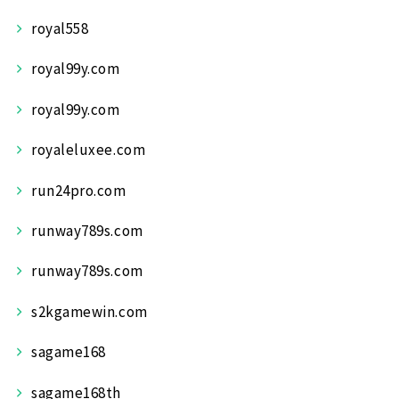
royal558
royal99y.com
royal99y.com
royaleluxee.com
run24pro.com
runway789s.com
runway789s.com
s2kgamewin.com
sagame168
sagame168th