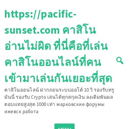
Skip
https://pacific-
to
content
sunset.com คาสิโน
อ่านไม่ผิด ที่นี่คือที่เล่น
คาสิโนออนไลน์ที่คน
เข้ามาเล่นกันเยอะที่สุด
คาสิโนออนไลน์ ฝากถอนระบบออโต้ 10 วิ รองรับทรู
มันนี่ รองรับ Crypto เล่นได้ทุกสกุลเงิน ลงเดิมพันผล
ตอบแทยสูงสุด 1000 เท่า марковские форумы
ижевск работа
Search