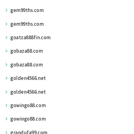
gem99ths.com
gem99ths.com
goatza888fin.com
gobaza88.com
gobaza88.com
golden4566.net
golden4566.net
gowingo88.com
gowingo88.com
grandufa99.com