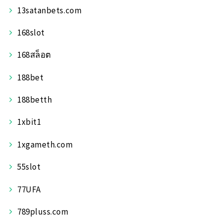
13satanbets.com
168slot
168สล็อต
188bet
188betth
1xbit1
1xgameth.com
55slot
77UFA
789pluss.com