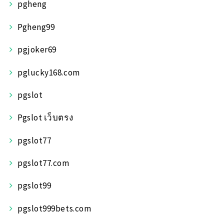
pgheng
Pgheng99
pgjoker69
pglucky168.com
pgslot
Pgslot เว็บตรง
pgslot77
pgslot77.com
pgslot99
pgslot999bets.com