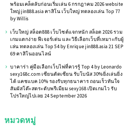
พร้อมเคล็ดลับก่อนเริ่มเล่น 6 กรกฎาคม 2026 website
ใหญ่ jin888.asia คาสิโน เว็บใหญ่ ทดลองเล่น Top 77
by Willis
เว็บใหญ่ สล็อต888 เว็บไซต์แจกหนัก สล็อต 2026 รวม
เกมแตกง่าย ฟีเจอร์เด่น และวิธีเลือกเว็บที่เหมาะกับผู้
เล่น ทดลองเล่น Top 54 by Enrique jin888.asia 21 SEP
69 คาสิโนออนไลน์
บาคาร่า คู่มือเลือกเว็บไพ่ที่ควรรู้ Top 4 by Leonardo
sexy168c.com เซียนตัดเซียน รับโบนัส 30%ยิ่งเล่นยิ่ง
ได้ แคชแบค 10% รองรับทุกธนาคาร ถอนเร็วทันใจ
สัมผัสโต๊ะสดระดับพรีเมียม sexy168 เปิดเกมไว รับ
โปรใหญ่ไปเลย 24 September 2026
หมวดหมู่