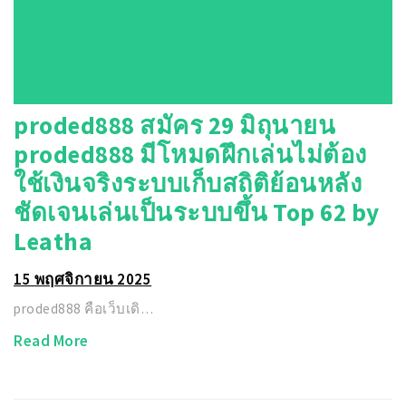
proded888 สมัคร 29 มิถุนายน
proded888 มีโหมดฝึกเล่นไม่ต้อง
ใช้เงินจริงระบบเก็บสถิติย้อนหลัง
ชัดเจนเล่นเป็นระบบขึ้น Top 62 by
Leatha
15 พฤศจิกายน 2025
proded888 คือเว็บเดิ…
Read More