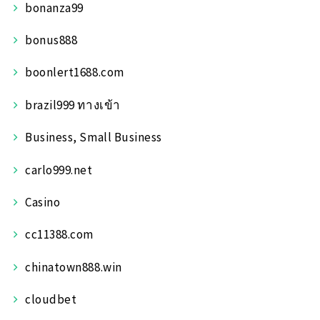
bonanza99
bonus888
boonlert1688.com
brazil999 ทางเข้า
Business, Small Business
carlo999.net
Casino
cc11388.com
chinatown888.win
cloudbet