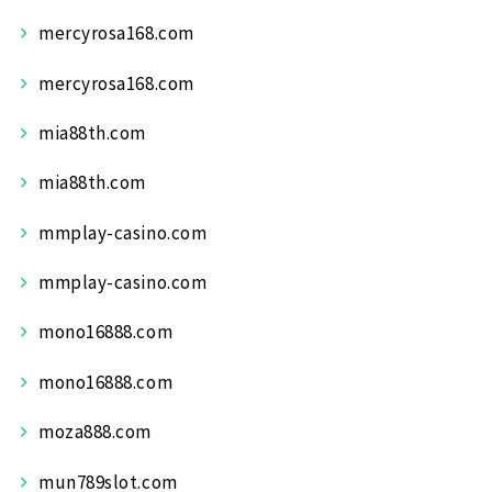
mercyrosa168.com
mercyrosa168.com
mia88th.com
mia88th.com
mmplay-casino.com
mmplay-casino.com
mono16888.com
mono16888.com
moza888.com
mun789slot.com