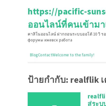
Skip
https://pacific-sunse
to
content
ออนไลน์ที่คนเข้ามาเ
คาสิโนออนไลน์ ฝากถอนระบบออโต้ 10 วิ รองรั
форумы ижевск работа
Blog
Contact
Welcome to the family!
ป้ายกำกับ:
realflik 
realfl
สู่ระ