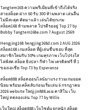
Tangtem168 ความพรีเมียมที่เข้าถึงได้จริง
สายสล็อต ฝาก 60 รับ 300 ห้ามพลาด เล่นลื่น
ไม่มีสะดุด คัดมาแล้ว เล่นได้ทุกเกม
สล็อต168 ห้ามพลาด โปรดีรออยู่ Top 27 by
Bobby Tangtem168e.com 7 August 2569
Hengjing168 hengjing168d.com 2 AUG 2026
สล็อต168 เกมสล็อต ที่ผู้เล่นชื่นชอบ ที่สุด
สมาชิกใหม่รับ 50% เกมคุรภาพ เว็บโปร่งใส
ไลฟ์สด สล็อต ยิงปลา กีฬา ไพ่ เครดิตฟรี ที่ 1
ของเอเชีย Top 73 by Esperanza
สล็อต888 สล็อตออนไลน์มาแรง รวมเกมยอด
นิยม พร้อมเคล็ดลับก่อนเริ่มเล่น 6 กรกฎาคม
2026 website ใหญ่ jin888.asia คาสิโน เว็บ
ใหญ่ ทดลองเล่น Top 77 by Willis
เว็บใหญ่ สล็อต888 เว็บไซต์แจกหนัก สล็อต