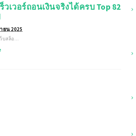
ร็วเวอร์ถอนเงินจริงได้ครบ Top 82
d
กายน 2025
อเว็บสล็อ…
e