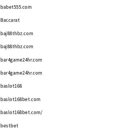
babet555.com
Baccarat
baj88thbz.com
baj88thbz.com
bar4game24hr.com
bar4game24hr.com
baslot168
baslot168bet.com
baslot168bet.com/
bestbet