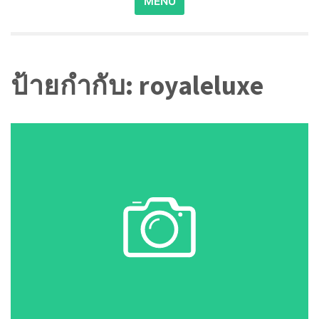
MENU
for:
ป้ายกำกับ:
royaleluxe