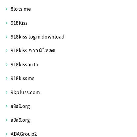
8lots.me
918Kiss
918kiss login download
918kiss ดาวน์โหลด
918kissauto
918kissme
9kpluss.com
a9a9.org
a9a9.org
ABAGroup2