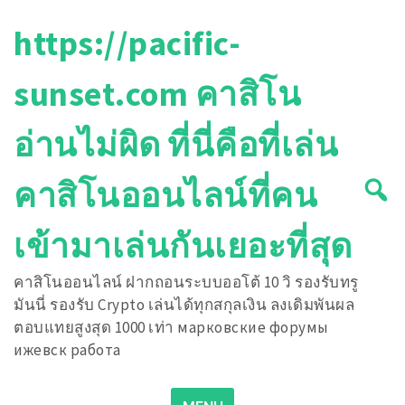
Skip
https://pacific-
to
content
sunset.com คาสิโน
อ่านไม่ผิด ที่นี่คือที่เล่น
คาสิโนออนไลน์ที่คน
เข้ามาเล่นกันเยอะที่สุด
คาสิโนออนไลน์ ฝากถอนระบบออโต้ 10 วิ รองรับทรู
มันนี่ รองรับ Crypto เล่นได้ทุกสกุลเงิน ลงเดิมพันผล
ตอบแทยสูงสุด 1000 เท่า марковские форумы
ижевск работа
Search