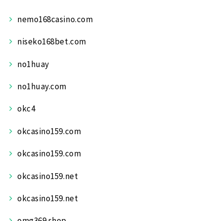
nemo168casino.com
niseko168bet.com
no1huay
no1huay.com
okc4
okcasino159.com
okcasino159.com
okcasino159.net
okcasino159.net
omg369.shop