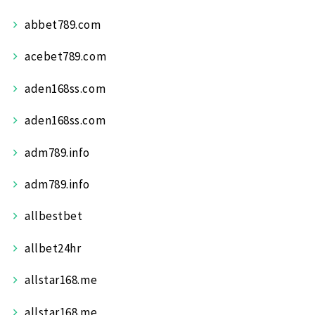
abbet789.com
acebet789.com
aden168ss.com
aden168ss.com
adm789.info
adm789.info
allbestbet
allbet24hr
allstar168.me
allstar168.me