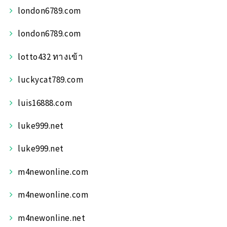
london6789.com
london6789.com
lotto432 ทางเข้า
luckycat789.com
luis16888.com
luke999.net
luke999.net
m4newonline.com
m4newonline.com
m4newonline.net