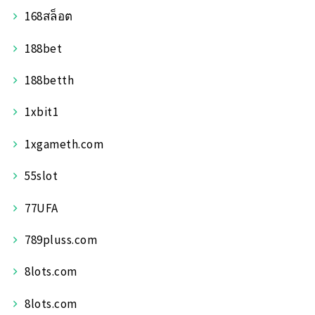
168สล็อต
188bet
188betth
1xbit1
1xgameth.com
55slot
77UFA
789pluss.com
8lots.com
8lots.com