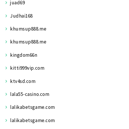
juad69
Judhai168
khumsup888.me
khumsup888.me
kingdom66n
kitti999vip.com
ktv4sd.com
lala55-casino.com
lalikabetsgame.com
lalikabetsgame.com