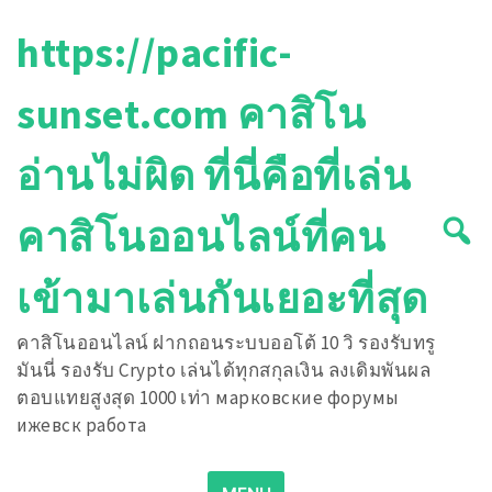
Skip
https://pacific-
to
content
sunset.com คาสิโน
อ่านไม่ผิด ที่นี่คือที่เล่น
คาสิโนออนไลน์ที่คน
เข้ามาเล่นกันเยอะที่สุด
คาสิโนออนไลน์ ฝากถอนระบบออโต้ 10 วิ รองรับทรู
มันนี่ รองรับ Crypto เล่นได้ทุกสกุลเงิน ลงเดิมพันผล
ตอบแทยสูงสุด 1000 เท่า марковские форумы
ижевск работа
Search