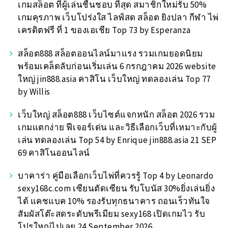
เกมสล็อต ที่ผู้เล่นชื่นชอบ ที่สุด สมาชิกใหม่รับ 50%
เกมคุรภาพ เว็บโปร่งใส ไลฟ์สด สล็อต ยิงปลา กีฬา ไพ่
เครดิตฟรี ที่ 1 ของเอเชีย Top 73 by Esperanza
สล็อต888 สล็อตออนไลน์มาแรง รวมเกมยอดนิยม
พร้อมเคล็ดลับก่อนเริ่มเล่น 6 กรกฎาคม 2026 website
ใหญ่ jin888.asia คาสิโน เว็บใหญ่ ทดลองเล่น Top 77
by Willis
เว็บใหญ่ สล็อต888 เว็บไซต์แจกหนัก สล็อต 2026 รวม
เกมแตกง่าย ฟีเจอร์เด่น และวิธีเลือกเว็บที่เหมาะกับผู้
เล่น ทดลองเล่น Top 54 by Enrique jin888.asia 21 SEP
69 คาสิโนออนไลน์
บาคาร่า คู่มือเลือกเว็บไพ่ที่ควรรู้ Top 4 by Leonardo
sexy168c.com เซียนตัดเซียน รับโบนัส 30%ยิ่งเล่นยิ่ง
ได้ แคชแบค 10% รองรับทุกธนาคาร ถอนเร็วทันใจ
สัมผัสโต๊ะสดระดับพรีเมียม sexy168 เปิดเกมไว รับ
โปรใหญ่ไปเลย 24 September 2026