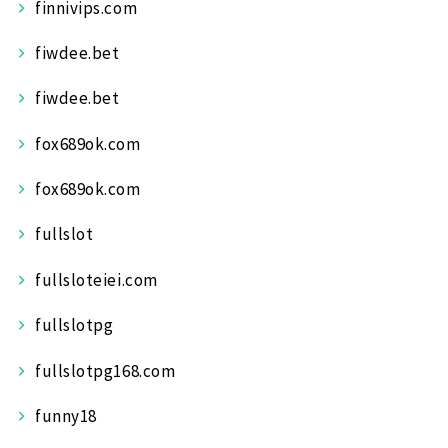
finnivips.com
fiwdee.bet
fiwdee.bet
fox689ok.com
fox689ok.com
fullslot
fullsloteiei.com
fullslotpg
fullslotpg168.com
funny18