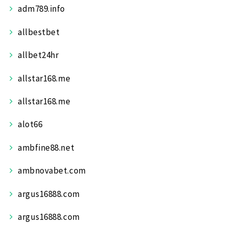
adm789.info
allbestbet
allbet24hr
allstar168.me
allstar168.me
alot66
ambfine88.net
ambnovabet.com
argus16888.com
argus16888.com