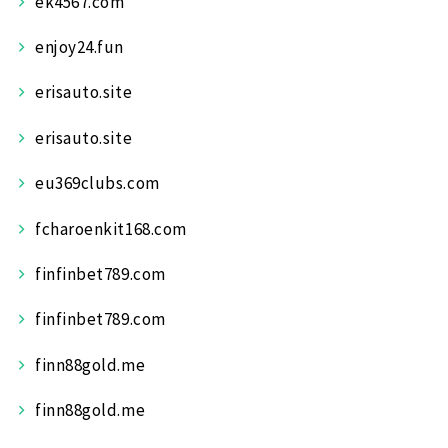
ek4567.com
enjoy24.fun
erisauto.site
erisauto.site
eu369clubs.com
fcharoenkit168.com
finfinbet789.com
finfinbet789.com
finn88gold.me
finn88gold.me