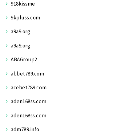
918kissme
9kpluss.com
a9a9.org
a9a9.org
ABAGroup2
abbet789.com
acebet789.com
aden168ss.com
aden168ss.com
adm789.info