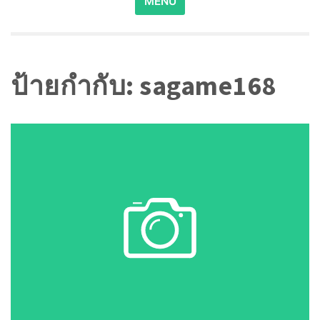
MENU
for:
ป้ายกำกับ:
sagame168