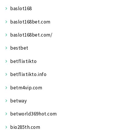
baslot168
baslot168bet.com
baslot168bet.com/
bestbet
betflixtikto
betflixtikto.info
betm4vip.com
betway
betworld369hot.com
bio285th.com