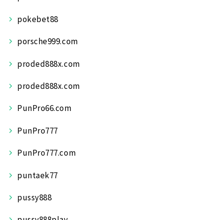
pokebet88
porsche999.com
proded888x.com
proded888x.com
PunPro66.com
PunPro777
PunPro777.com
puntaek77
pussy888
pussy888play