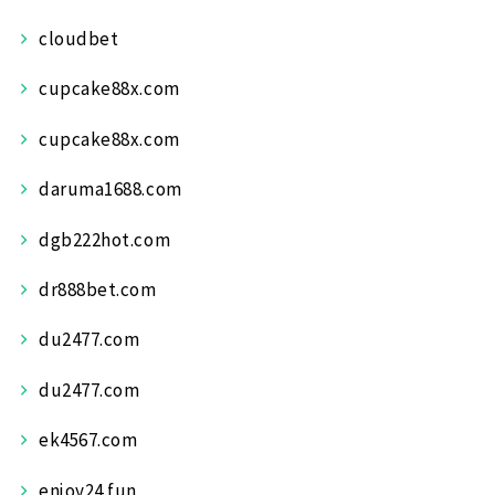
cloudbet
cupcake88x.com
cupcake88x.com
daruma1688.com
dgb222hot.com
dr888bet.com
du2477.com
du2477.com
ek4567.com
enjoy24.fun