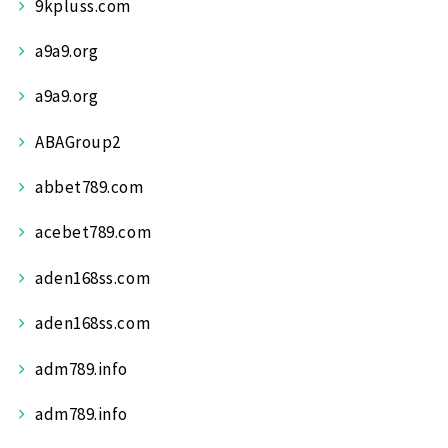
9kpluss.com
a9a9.org
a9a9.org
ABAGroup2
abbet789.com
acebet789.com
aden168ss.com
aden168ss.com
adm789.info
adm789.info