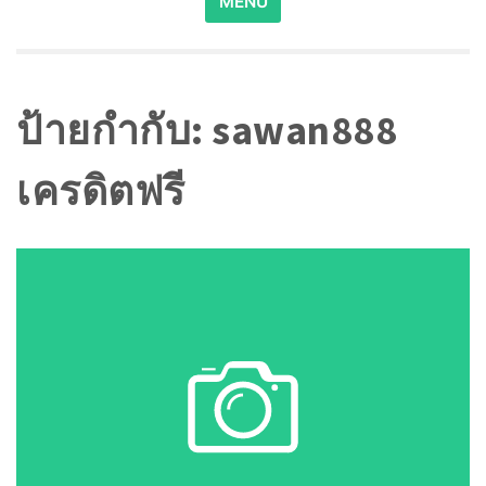
MENU
for:
ป้ายกำกับ:
sawan888
เครดิตฟรี