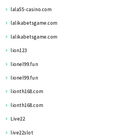
lala55-casino.com
lalikabetsgame.com
lalikabetsgame.com
lion123
lionel99.fun
lionel99.fun
lionth168.com
lionth168.com
Live22
live22slot