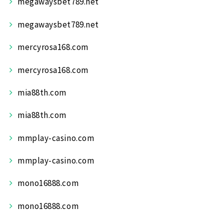
megawaysbet789.net
megawaysbet789.net
mercyrosa168.com
mercyrosa168.com
mia88th.com
mia88th.com
mmplay-casino.com
mmplay-casino.com
mono16888.com
mono16888.com