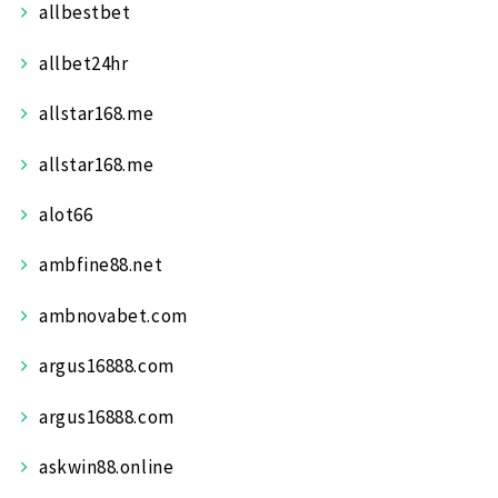
allbestbet
allbet24hr
allstar168.me
allstar168.me
alot66
ambfine88.net
ambnovabet.com
argus16888.com
argus16888.com
askwin88.online