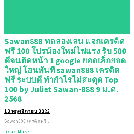
Sawan888 ทดลองเล่น แจกเครดิต
ฟรี 100 โปรน้องใหม่ไฟแรง รับ 500
ดีจนติดหน้า 1 google ยอดเล็กยอด
ใหญ่ โอนทันที sawan888 เครดิต
ฟรี ระบบดี ทำกำไรไม่สะดุด Top
100 by Juliet Sawan-888 9 ม.ค.
2568
12 พฤศจิกายน 2025
Sawan888 เครดิตฟรี เ…
Read More