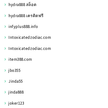
hydra888 สล็อต
hydra888 เครดิตฟรี
infyplus888.info
Intoxicatedzodiac.com
Intoxicatedzodiac.com
item388.com
jbo355
Jinda55
jinda888
joker123