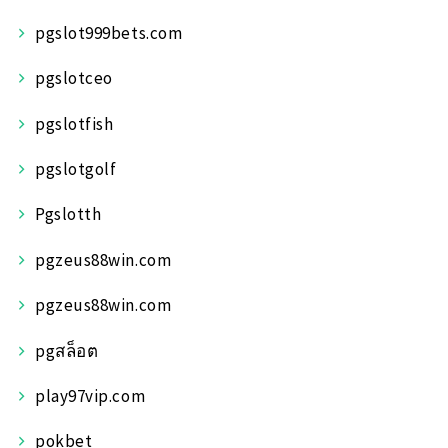
pgslot999bets.com
pgslotceo
pgslotfish
pgslotgolf
Pgslotth
pgzeus88win.com
pgzeus88win.com
pgสล็อต
play97vip.com
pokbet