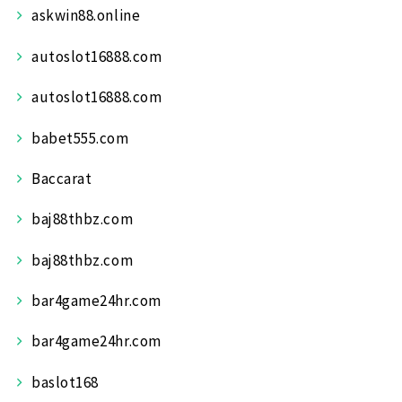
askwin88.online
autoslot16888.com
autoslot16888.com
babet555.com
Baccarat
baj88thbz.com
baj88thbz.com
bar4game24hr.com
bar4game24hr.com
baslot168