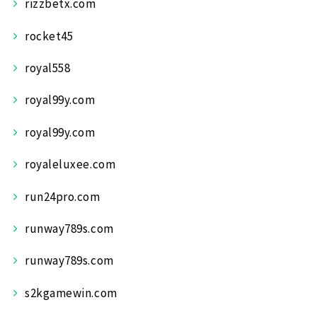
rizzbetx.com
rocket45
royal558
royal99y.com
royal99y.com
royaleluxee.com
run24pro.com
runway789s.com
runway789s.com
s2kgamewin.com