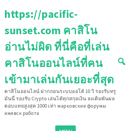
Skip
https://pacific-
to
content
sunset.com คาสิโน
อ่านไม่ผิด ที่นี่คือที่เล่น
คาสิโนออนไลน์ที่คน
เข้ามาเล่นกันเยอะที่สุด
คาสิโนออนไลน์ ฝากถอนระบบออโต้ 10 วิ รองรับทรู
มันนี่ รองรับ Crypto เล่นได้ทุกสกุลเงิน ลงเดิมพันผล
ตอบแทยสูงสุด 1000 เท่า марковские форумы
ижевск работа
Search