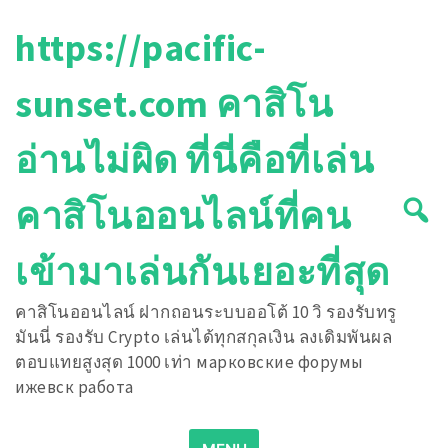
Skip
https://pacific-
to
content
sunset.com คาสิโน
อ่านไม่ผิด ที่นี่คือที่เล่น
คาสิโนออนไลน์ที่คน
เข้ามาเล่นกันเยอะที่สุด
คาสิโนออนไลน์ ฝากถอนระบบออโต้ 10 วิ รองรับทรู
มันนี่ รองรับ Crypto เล่นได้ทุกสกุลเงิน ลงเดิมพันผล
ตอบแทยสูงสุด 1000 เท่า марковские форумы
ижевск работа
Search