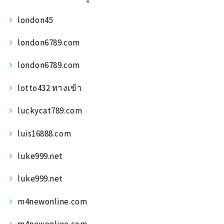
london45
london6789.com
london6789.com
lotto432 ทางเข้า
luckycat789.com
luis16888.com
luke999.net
luke999.net
m4newonline.com