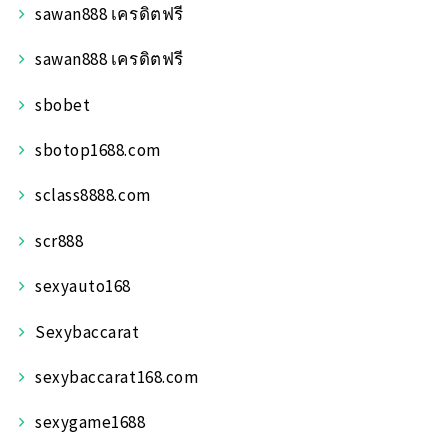
sawan888 เครดิตฟรี
sawan888 เครดิตฟรี
sbobet
sbotop1688.com
sclass8888.com
scr888
sexyauto168
Sexybaccarat
sexybaccarat168.com
sexygame1688