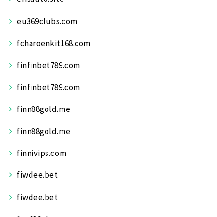
eu369clubs.com
fcharoenkit168.com
finfinbet789.com
finfinbet789.com
finn88gold.me
finn88gold.me
finnivips.com
fiwdee.bet
fiwdee.bet