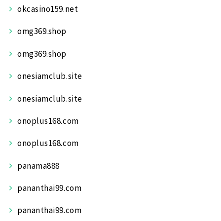
okcasino159.net
omg369.shop
omg369.shop
onesiamclub.site
onesiamclub.site
onoplus168.com
onoplus168.com
panama888
pananthai99.com
pananthai99.com