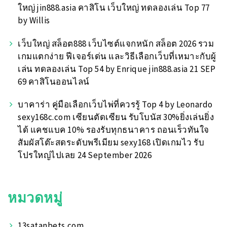
ใหญ่ jin888.asia คาสิโน เว็บใหญ่ ทดลองเล่น Top 77
by Willis
เว็บใหญ่ สล็อต888 เว็บไซต์แจกหนัก สล็อต 2026 รวม
เกมแตกง่าย ฟีเจอร์เด่น และวิธีเลือกเว็บที่เหมาะกับผู้
เล่น ทดลองเล่น Top 54 by Enrique jin888.asia 21 SEP
69 คาสิโนออนไลน์
บาคาร่า คู่มือเลือกเว็บไพ่ที่ควรรู้ Top 4 by Leonardo
sexy168c.com เซียนตัดเซียน รับโบนัส 30%ยิ่งเล่นยิ่ง
ได้ แคชแบค 10% รองรับทุกธนาคาร ถอนเร็วทันใจ
สัมผัสโต๊ะสดระดับพรีเมียม sexy168 เปิดเกมไว รับ
โปรใหญ่ไปเลย 24 September 2026
หมวดหมู่
13satanbets.com