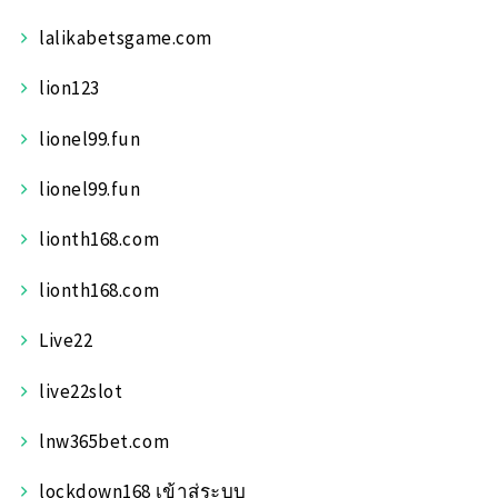
lalikabetsgame.com
lion123
lionel99.fun
lionel99.fun
lionth168.com
lionth168.com
Live22
live22slot
lnw365bet.com
lockdown168 เข้าสู่ระบบ