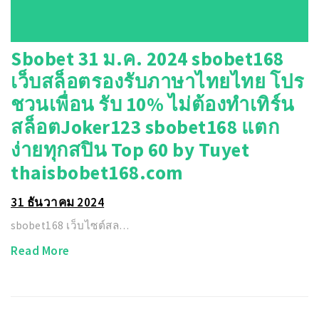
Sbobet 31 ม.ค. 2024 sbobet168
เว็บสล็อตรองรับภาษาไทยไทย โปร
ชวนเพื่อน รับ 10% ไม่ต้องทำเทิร์น
สล็อตJoker123 sbobet168 แตก
ง่ายทุกสปิน Top 60 by Tuyet
thaisbobet168.com
31 ธันวาคม 2024
sbobet168 เว็บไซต์สล…
Read More