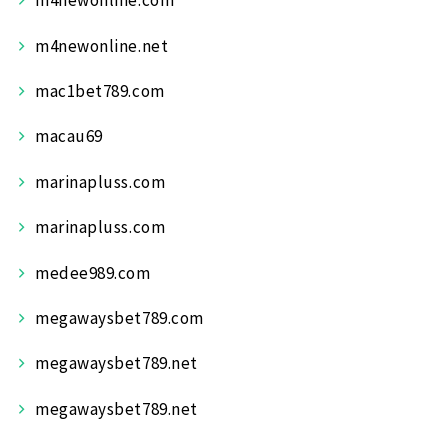
m4newonline.com
m4newonline.net
mac1bet789.com
macau69
marinapluss.com
marinapluss.com
medee989.com
megawaysbet789.com
megawaysbet789.net
megawaysbet789.net