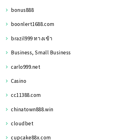
bonus888
boonlert1688.com
brazil999 ทางเข้า
Business, Small Business
carlo999.net
Casino
cc11388.com
chinatown888.win
cloudbet
cupcake88x.com