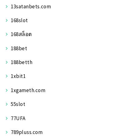
13satanbets.com
168slot
168สล็อต
188bet
188betth
1xbit1
1xgameth.com
55slot
77UFA
789pluss.com