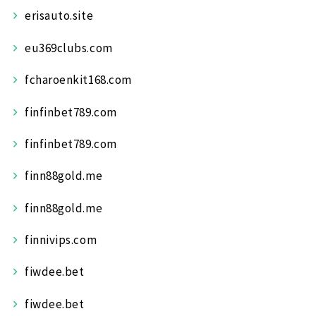
erisauto.site
eu369clubs.com
fcharoenkit168.com
finfinbet789.com
finfinbet789.com
finn88gold.me
finn88gold.me
finnivips.com
fiwdee.bet
fiwdee.bet