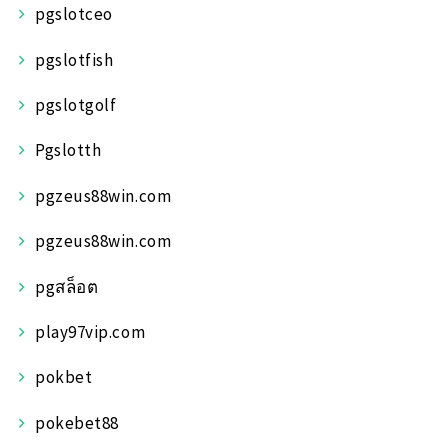
pgslotceo
pgslotfish
pgslotgolf
Pgslotth
pgzeus88win.com
pgzeus88win.com
pgสล็อต
play97vip.com
pokbet
pokebet88