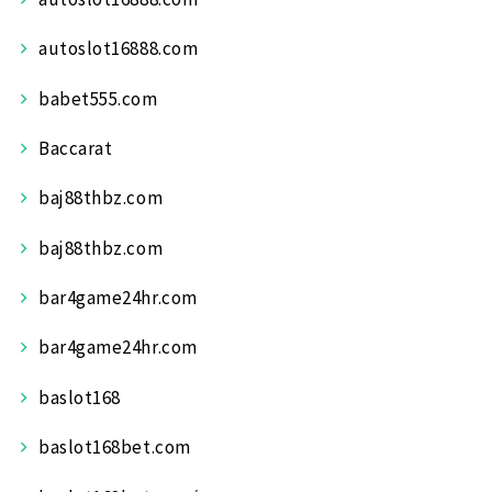
autoslot16888.com
babet555.com
Baccarat
baj88thbz.com
baj88thbz.com
bar4game24hr.com
bar4game24hr.com
baslot168
baslot168bet.com