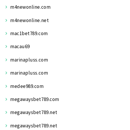
m4newonline.com
m4newonline.net
mac1bet789.com
macau69
marinapluss.com
marinapluss.com
medee989.com
megawaysbet789.com
megawaysbet789.net
megawaysbet789.net