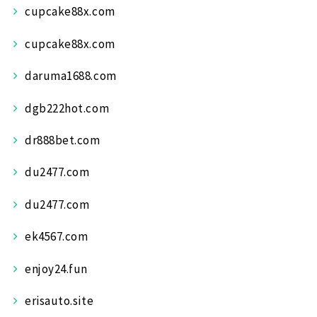
cupcake88x.com
cupcake88x.com
daruma1688.com
dgb222hot.com
dr888bet.com
du2477.com
du2477.com
ek4567.com
enjoy24.fun
erisauto.site