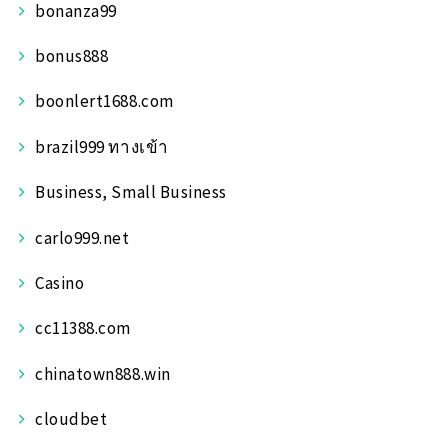
bonanza99
bonus888
boonlert1688.com
brazil999 ทางเข้า
Business, Small Business
carlo999.net
Casino
cc11388.com
chinatown888.win
cloudbet