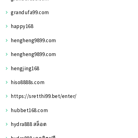
grandufa99.com
happy168
hengheng9899.com
hengheng9899.com
hengjing168
hiso8888s.com
https://sretthi99.bet/enter/
hubbet168.com
hydra888 สล็อต