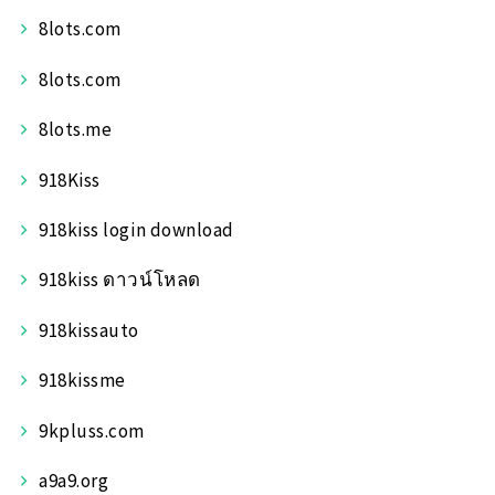
8lots.com
8lots.com
8lots.me
918Kiss
918kiss login download
918kiss ดาวน์โหลด
918kissauto
918kissme
9kpluss.com
a9a9.org