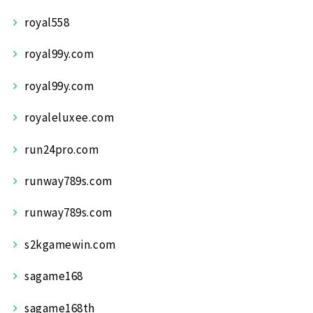
royal558
royal99y.com
royal99y.com
royaleluxee.com
run24pro.com
runway789s.com
runway789s.com
s2kgamewin.com
sagame168
sagame168th