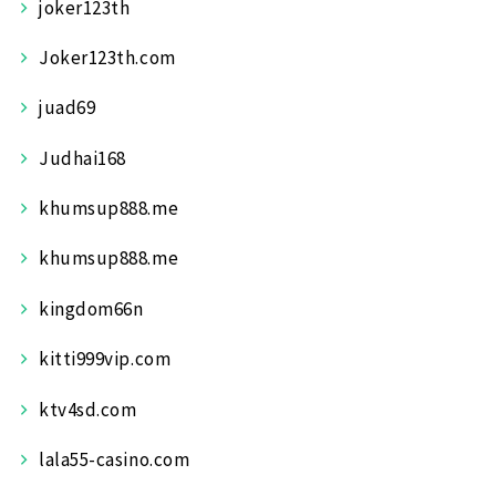
joker123th
Joker123th.com
juad69
Judhai168
khumsup888.me
khumsup888.me
kingdom66n
kitti999vip.com
ktv4sd.com
lala55-casino.com