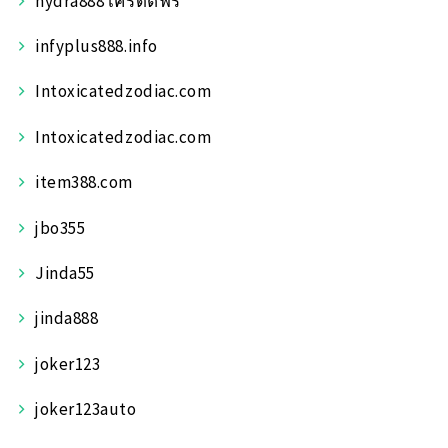
hydra888 เครดิตฟรี
infyplus888.info
Intoxicatedzodiac.com
Intoxicatedzodiac.com
item388.com
jbo355
Jinda55
jinda888
joker123
joker123auto