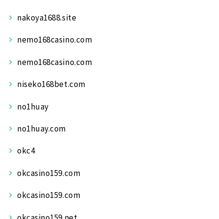
nakoya1688.site
nemo168casino.com
nemo168casino.com
niseko168bet.com
no1huay
no1huay.com
okc4
okcasino159.com
okcasino159.com
okcasino159.net