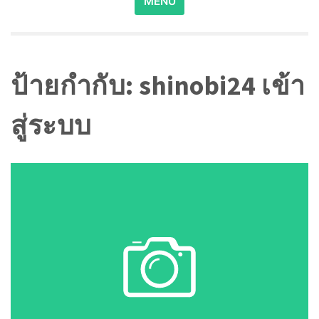
MENU
for:
ป้ายกำกับ:
shinobi24 เข้า
สู่ระบบ