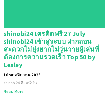
shinobi24 เครดิตฟรี 27 July
shinobi24 เข้าสู่ระบบ ฝากถอน
สะดวกไม่ยุ่งยากไม่วุ่นวายผู้เล่นที่
ต้องการความรวดเร็ว Top 50 by
Lesley
16 พฤศจิกายน 2025
shinobi24 คือหนึ่งใน…
Read More