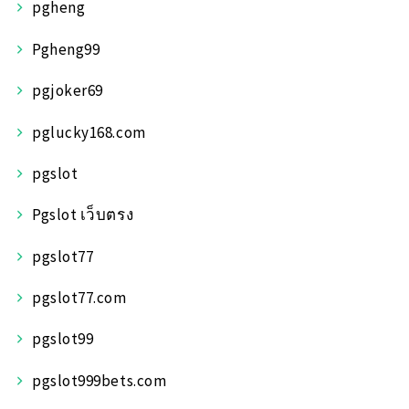
pgheng
Pgheng99
pgjoker69
pglucky168.com
pgslot
Pgslot เว็บตรง
pgslot77
pgslot77.com
pgslot99
pgslot999bets.com