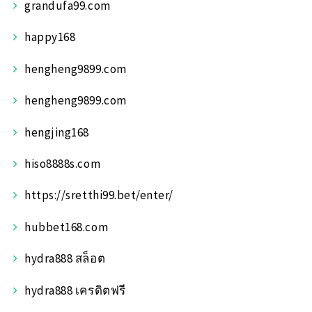
grandufa99.com
happy168
hengheng9899.com
hengheng9899.com
hengjing168
hiso8888s.com
https://sretthi99.bet/enter/
hubbet168.com
hydra888 สล็อต
hydra888 เครดิตฟรี