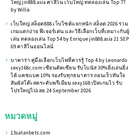
ใหญ่ jin888.asia คาสิโน เว็บใหญ่ ทดลองเล่น Top 77
by Willis
เว็บใหญ่ สล็อต888 เว็บไซต์แจกหนัก สล็อต 2026 รวม
เกมแตกง่าย ฟีเจอร์เด่น และวิธีเลือกเว็บที่เหมาะกับผู้
เล่น ทดลองเล่น Top 54 by Enrique jin888.asia 21 SEP
69 คาสิโนออนไลน์
บาคาร่า คู่มือเลือกเว็บไพ่ที่ควรรู้ Top 4 by Leonardo
sexy168c.com เซียนตัดเซียน รับโบนัส 30%ยิ่งเล่นยิ่ง
ได้ แคชแบค 10% รองรับทุกธนาคาร ถอนเร็วทันใจ
สัมผัสโต๊ะสดระดับพรีเมียม sexy168 เปิดเกมไว รับ
โปรใหญ่ไปเลย 24 September 2026
หมวดหมู่
13satanbets.com