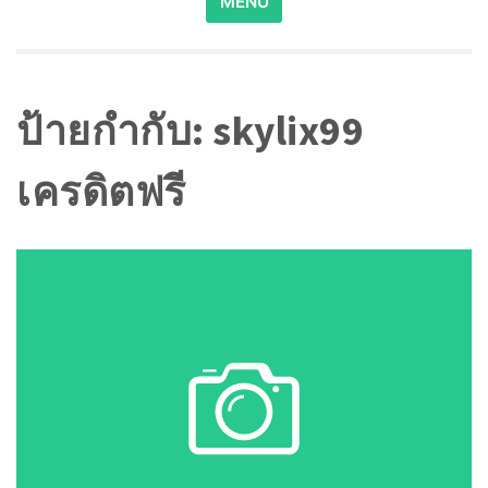
MENU
for:
ป้ายกำกับ:
skylix99
เครดิตฟรี