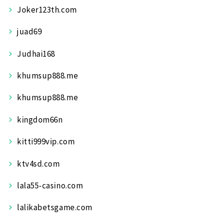
Joker123th.com
juad69
Judhai168
khumsup888.me
khumsup888.me
kingdom66n
kitti999vip.com
ktv4sd.com
lala55-casino.com
lalikabetsgame.com