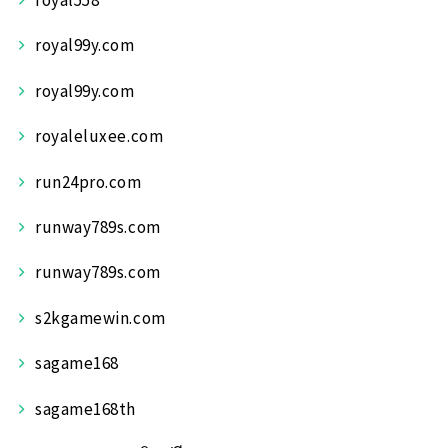
royal99y.com
royal99y.com
royaleluxee.com
run24pro.com
runway789s.com
runway789s.com
s2kgamewin.com
sagame168
sagame168th