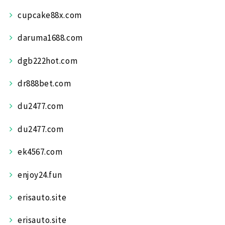
cupcake88x.com
daruma1688.com
dgb222hot.com
dr888bet.com
du2477.com
du2477.com
ek4567.com
enjoy24.fun
erisauto.site
erisauto.site