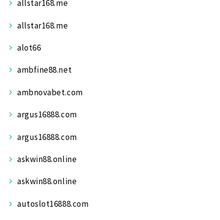
allstar168.me
allstar168.me
alot66
ambfine88.net
ambnovabet.com
argus16888.com
argus16888.com
askwin88.online
askwin88.online
autoslot16888.com