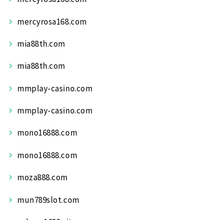
mercyrosa168.com
mia88th.com
mia88th.com
mmplay-casino.com
mmplay-casino.com
mono16888.com
mono16888.com
moza888.com
mun789slot.com