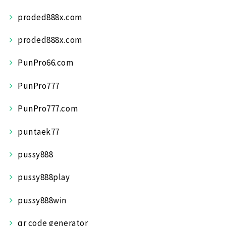
proded888x.com
proded888x.com
PunPro66.com
PunPro777
PunPro777.com
puntaek77
pussy888
pussy888play
pussy888win
qr code generator