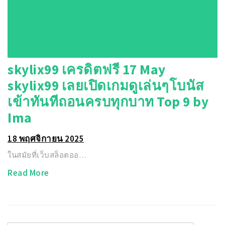
skylix99 เครดิตฟรี 17 May
skylix99 เลยเปิดเกมดูเล่นๆโบนัส
เข้าทันทีถอนครบทุกบาท Top 9 by
Ima
18 พฤศจิกายน 2025
ในสมัยที่เว็บสล็อตออ…
Read More