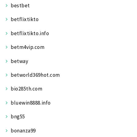
bestbet
betflixtikto
betflixtikto.info
betm4vip.com
betway
betworld369hot.com
bio285th.com
bluewin8888.info
bng55
bonanza99