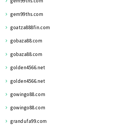
gem99ths.com
gem99ths.com
goatza888fin.com
gobaza88.com
gobaza88.com
golden4566.net
golden4566.net
gowingo88.com
gowingo88.com
grandufa99.com